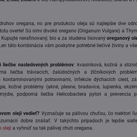
druhov oregana, no pre produkciu oleja sú najlepšie dve odro
istotu overte! Sú nimi divoké oregano (Origanum Vulgare) a Thy
. Kupujte nerafinovaný, bio a za studena lisovaný
oreganový ole
 Len táto kombinácia vám poskytne potrebné liečivé živiny a vše
i liečbe nasledovných problémov
: kvasinková, kožná a slizni
rná liečba tráviacich, žalúdočných a žlčníkových problém
a kontaminovanými potravinami, infekcie dýchacích ciest, zá
ie, kožné problémy (akné, plesne, bradavice, lupienka, ekzém
lamýdie, podporná liečba Helicobactera pylori a prevencia p
vom oleji vedieť?
Vyznačuje sa pálivou chuťou, čo niektorí ľu
nzumácii dobre znášať. V takýchto prípadoch je lepšie siah
oleji
a vyhnúť sa tak pálivej chuti oregana.