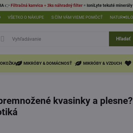
IA
👉
Filtračná kanvica
+
3ks náhradný filter
=
IoniLyte tekuté minerá
D
VŠETKO O NÁKUPE
S ČÍM VÁM VIEME POMÔCŤ
NATUR♥BL
Hľadať
POKOŽKA
MIKRÓBY & DOMÁCNOSŤ
MIKRÓBY & VZDUCH
remnožené kvasinky a plesne?
otiká