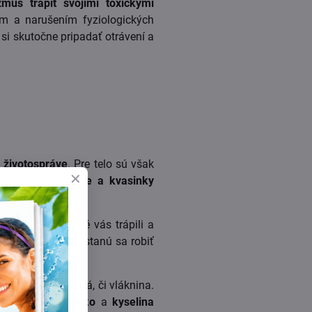
zmus trápiť svojimi toxickými
ím a narušením fyziologických
si skutočne pripadať otrávení a
 životospráve
. Pre telo sú však
rvi.
Ak sa plesne a kvasinky
žné.
h problémov, ktoré vás trápili a
upica z tváre, prestanú sa robiť
ez dôvodu ...
 sú len probiotiká, či vláknina.
pefruitové jadierko
a
kyselina