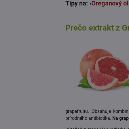
Tipy na:
›
Oreganový ol
Prečo extrakt z G
grapefruitu. Obsahuje kombin
prírodného antibiotika.
Na grape