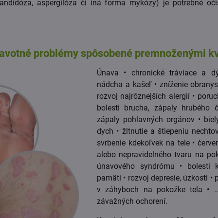
candidóza, aspergilóza či iná forma mykózy) je potrebné oči
dravotné problémy spôsobené premnoženými kv
Únava • chronické tráviace a d
nádcha a kašeľ • zníženie obrany
rozvoj najrôznejších alergií • poru
bolesti brucha, zápaly hrubého 
zápaly pohlavných orgánov • biel
dych • žltnutie a štiepeniu necht
svrbenie kdekoľvek na tele • červ
alebo nepravidelného tvaru na pok
únavového syndrómu • bolesti k
pamäti • rozvoj depresie, úzkosti • 
v záhyboch na pokožke tela • ..
závažných ochorení.