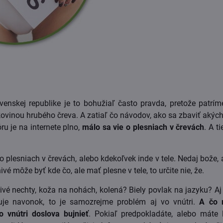
ovenskej republike je to bohužiaľ často pravda, pretože patr
akovinou hrubého čreva. A zatiaľ čo návodov, ako sa zbaviť aký
ru je na internete plno,
málo sa vie o plesniach v črevách
. A t
o plesniach v črevách, alebo kdekoľvek inde v tele. Nedaj bože, 
nivé môže byť kde čo, ale mať plesne v tele, to určite nie, že.
ivé nechty, koža na nohách, kolená? Biely povlak na jazyku? A
uje navonok, to je samozrejme problém aj vo vnútri.
A čo 
 vnútri doslova bujnieť
. Pokiaľ predpokladáte, alebo máte 