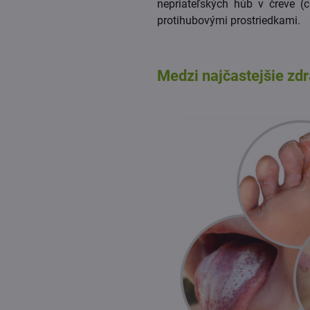
nepriateľských húb v čreve (
protihubovými prostriedkami.
Medzi najčastejšie z