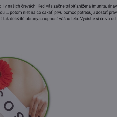
dli v našich črevách. Keď vás začne trápiť znížená imunita, únav
u ... potom niet na čo čakať, prvú pomoc potrebujú dostať práve
ť tak dôležitú obranyschopnosť vášho tela. Vyčistte si črevá od p