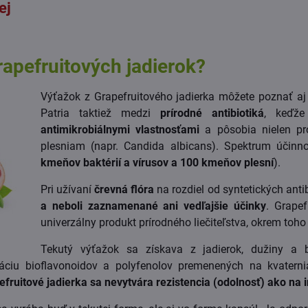
ej
rapefruitových jadierok?
Výťažok z Grapefruitového jadierka môžete poznať aj 
Patria taktiež medzi
prírodné antibiotiká
, keďž
antimikrobiálnymi vlastnosťami
a pôsobia nielen pro
plesniam (napr. Candida albicans). Spektrum účinno
kmeňov baktérií a vírusov a 100 kmeňov plesní
).
Pri užívaní
črevná flóra
na rozdiel od syntetických anti
a neboli zaznamenané ani vedľajšie účinky
. Grapef
univerzálny produkt prírodného liečiteľstva, okrem toho
Tekutý výťažok sa získava z jadierok, dužiny a 
áciu bioflavonoidov a polyfenolov premenených na kvaterni
fruitové jadierka sa nevytvára rezistencia (odolnosť) ako na i