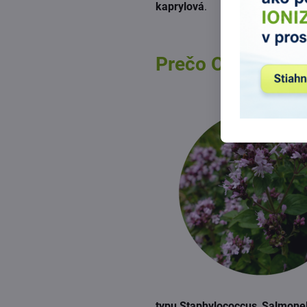
kaprylová
.
Prečo OREGANO
typu Staphylococcus
,
Salmonel