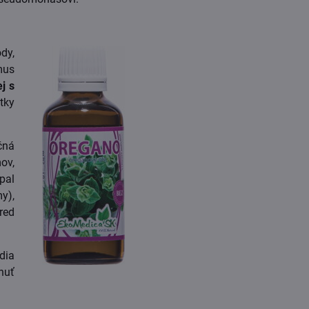
dy,
mus
j s
tky
čná
ov,
pal
y),
red
dia
nuť