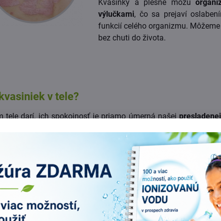
Kvasinky a plesne môžu
organi
výlučkami
, čo sa prejaví oslaben
funkcií celého organizmu. Môžeme 
bez chuti do života.
kvasiniek v tele?
m tele darí, ich spokojnosť je priamo úmerná našej
presladenej
 ktoré plesne vylučujú a veľmi jednoducho sa dostanú do k
teľne ťažké všetko vylúčiť bezo zvyšku
. Čo ťažké. Takmer nemo
oti-plesňovej liečby pocítite na vymiznutí drobných, či väčšíc
útornými plesňami v tele. Môže to byť napr., že zmizne malá kr
 plesne na nohách, prestanete byť unavený, vyčerpaný a zničený b
 zdravých čriev. Ale na plesne už treba o niečo ťažší kaliber ako
vené rovno 3 silné prírodné látky -
oregano
(pamajorán),
gra