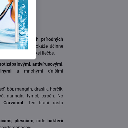
dným z
najsilnejších prírodných
ch prípadoch si dokáže účinne
asickej antibiotickej liečbe.
rotizápalovými
,
antivírusovými
,
álnymi
a mnohými ďalšími
eď, bór, mangán, draslík, horčík,
á, naringín, tymol, terpén. No
 Carvacrol
. Ten bráni rastu
bicans
,
plesniam
, rade
baktérií
 Pseudomonasovi.