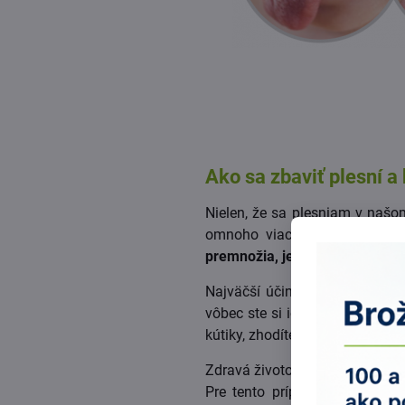
Ako sa zbaviť plesní a 
Nielen, že sa plesniam v našo
omnoho viac škodlivé toxíny,
premnožia, je pre telo neuveri
Najväčší účinok nasledujúcej pr
vôbec ste si ich nespájali s vn
kútiky, zhodíte pár kíl, zmiznú
Zdravá životospráva je základom
Pre tento prípad sú tu pripra