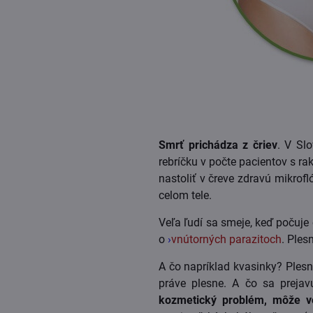
Smrť prichádza z čriev
. V Sl
rebríčku v počte pacientov s r
nastoliť v čreve zdravú mikrofló
celom tele.
Veľa ľudí sa smeje, keď počuje 
o
›
vnútorných parazitoch
. Ples
A čo napríklad kvasinky? Plesn
práve plesne. A čo sa prejav
kozmetický problém, môže vo