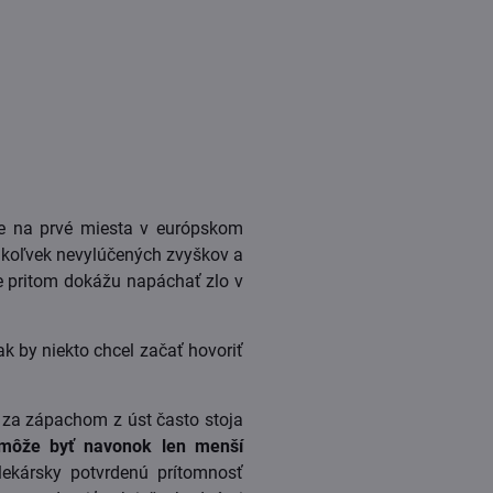
íme na prvé miesta v európskom
chkoľvek nevylúčených zvyškov a
ie pritom dokážu napáchať zlo v
ak by niekto chcel začať hovoriť
j za zápachom z úst často stoja
môže byť navonok len menší
lekársky potvrdenú prítomnosť