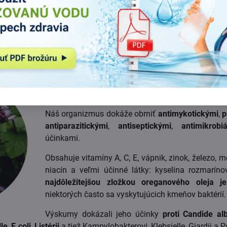
VÝ OLEJ?
Vedeli ste, že Oregano v podobe oleja je je
antibiotík
, ktoré nám príroda ponúka? V niektorý
poradiť dokonca i s baktériami rezistentnými voči kl
Náš organizmus dokáže obrniť
antimykotickými
,
p
antiparazitickými
,
antiseptickými
,
antimikrobi
účinkami.
Obsahuje vitamíny A, C, E, vápnik, zinok, železo, m
niacín a veľmi účinné látky: kyselina rozmarínov
najdôležitejšou zložkou oreganového oleja je
niektorých často sa vyskytujúcich kmeňov baktérií.
Výskumy dokázali jeho účinky
proti Candide al
le
,
E.coli
,
Listérii
a tiež Kampylobakterovi, Klebsielle, Giardii a