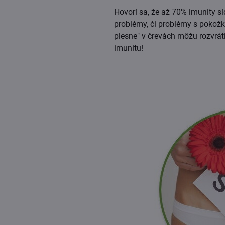
zobrazení
Hovorí sa, že až 70% imunity sí
problémy, či problémy s pokožko
plesne" v črevách môžu rozvráti
imunitu!