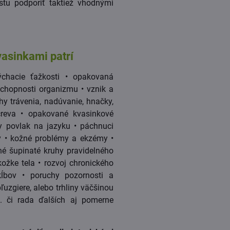
stu podporiť taktiež vhodnými
asinkami patrí
ýchacie ťažkosti • opakovaná
schopnosti organizmu • vznik a
chy trávenia, nadúvanie, hnačky,
čreva • opakované kvasinkové
y povlak na jazyku • páchnuci
ov • kožné problémy a ekzémy •
ené šupinaté kruhy pravidelného
ožke tela • rozvoj chronického
ĺbov • poruchy pozornosti a
pľuzgiere, alebo trhliny väčšinou
. či rada ďalších aj pomerne