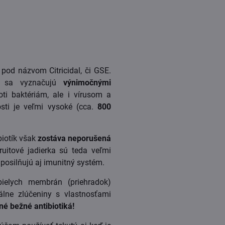
pod názvom Citricidal, či GSE.
e sa vyznačujú
výnimočnými
ti baktériám, ale i vírusom a
sti je veľmi vysoké (cca.
800
biotík však
zostáva neporušená
ruitové jadierka sú teda veľmi
 posilňujú aj imunitný systém.
bielych membrán (priehradok)
álne zlúčeniny s vlastnosťami
né bežné antibiotiká!