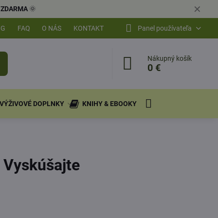
✕
ly ZDARMA
🌞
OG
FAQ
O NÁS
KONTAKT
Panel používateľa
Nákupný košík
0 €
VÝŽIVOVÉ DOPLNKY
KNIHY & EBOOKY
 Vyskúšajte