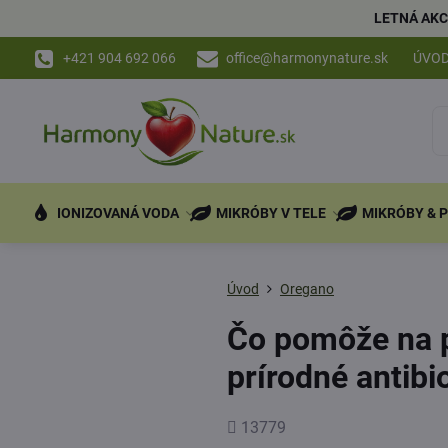
LETNÁ AKC
+421 904 692 066
office@harmonynature.sk
ÚVO
IONIZOVANÁ VODA
MIKRÓBY V TELE
MIKRÓBY & 
Úvod
Oregano
Čo pomôže na p
prírodné antibi
Počet
13779