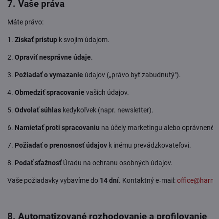
7. Vaše práva
Máte právo:
1.
Získať prístup
k svojim údajom.
2.
Opraviť nesprávne údaje
.
3.
Požiadať o vymazanie
údajov („právo byť zabudnutý").
4.
Obmedziť spracovanie
vašich údajov.
5.
Odvolať súhlas
kedykoľvek (napr. newsletter).
6.
Namietať proti spracovaniu
na účely marketingu alebo oprávnenéh
7.
Požiadať o prenosnosť údajov
k inému prevádzkovateľovi.
8.
Podať sťažnosť
Úradu na ochranu osobných údajov.
Vaše požiadavky vybavíme do
14 dní
. Kontaktný e‑mail:
office@harmo
8. Automatizované rozhodovanie a profilovanie