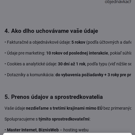
4. Ako dlho uchovávame vaše údaje
• Fakturačné a objednávkové údaje:
5 rokov
(podľa účtovných a daňov
• Údaje pre marketing:
10 rokov od poslednej interakcie
, pokiaľ súhla
• Cookies a analytické údaje:
30 dní až 1 rok
, podľa typu (viď nižšie sek
• Dotazníky a komunikácia:
do vybavenia požiadavky + 3 roky pre prí
5. Prenos údajov a sprostredkovatelia
Vaše údaje
nezdieľame s tretími krajinami mimo EÚ
bez primeraných 
Spolupracujeme s
týmito sprostredkovateľmi
:
•
Master Internet
,
BiznisWeb
– hosting webu