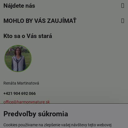
Nájdete nás
MOHLO BY VÁS ZAUJÍMAŤ
Kto sa o Vás stará
Renáta Martinatová
+421 904 692 066
office@harmonynature.sk
Predvoľby súkromia
O spoločnosti
Cookies používame na zlepšenie vašej návštevy tejto webovej