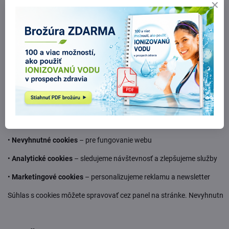
•
SendinBlue
– newsletter
•
Solitea
,
účtovnícke softvéry
– spracovanie fakturácie
•
Facebook
,
Google
– analytika a reklama
Každý sprostredkovateľ má záväzok chrániť vaše údaje a používa ich len
6. Cookies a sledovacie technológie
Na našej stránke používame:
•
Nevyhnutné cookies
– pre fungovanie webu
•
Analytické cookies
– sledujeme návštevnosť a zlepšujeme služby
•
Marketingové cookies
– personalizujeme reklamu a newsletter
Súhlas s cookies môžete spravovať cez panel na stránke. Nevyhnutné 