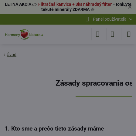
LETNÁ AKCIA
👉
Filtračná kanvica
+
3ks náhradný filter
=
IoniLyte
✕
tekuté minerály ZDARMA
🌞
Panel používateľa
Úvod
Zásady spracovania os
1. Kto sme a prečo tieto zásady máme