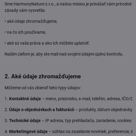
Sme HarmonyNature s.r.o., a našou misiou je prinášať vám prírodné pro
zásady vám vysvetlia:
• aké údaje zhromažďujeme,
• na čo ich používame,
• aké sú vaše práva a ako ich môžete uplatniť.
Naším cieľom je, aby ste mali nad svojimi údajmi úplnú kontrolu.
2. Aké údaje zhromažďujeme
Môžeme od vás zbierať tieto typy údajov:
1.
Kontaktné údaje
– meno, priezvisko, e‑mail, telefón, adresa, IČO/DIČ
2.
Údaje o objednávkach a fakturácii
– produkty, dátum objednávky, f
3.
Technické údaje
– IP adresa, typ prehliadača, zariadenie, cookies a
4.
Marketingové údaje
– súhlas na zasielanie noviniek, preferencie, in