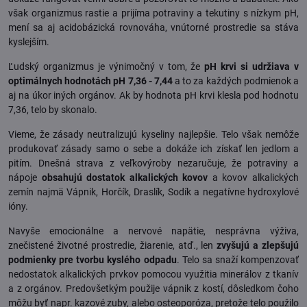
však organizmus rastie a prijíma potraviny a tekutiny s nízkym pH,
mení sa aj acidobázická rovnováha, vnútorné prostredie sa stáva
kyslejším.
Ľudský organizmus je výnimočný v tom, že
pH krvi si udržiava v
optimálnych hodnotách pH 7,36 - 7,44
a to za každých podmienok a
aj na úkor iných orgánov. Ak by hodnota pH krvi klesla pod hodnotu
7,36, telo by skonalo.
Vieme, že zásady neutralizujú kyseliny najlepšie. Telo však nemôže
produkovať zásady samo o sebe a dokáže ich získať len jedlom a
pitím. Dnešná strava z veľkovýroby nezaručuje, že potraviny a
nápoje
obsahujú dostatok alkalických kovov
a kovov alkalických
zemín najmä Vápnik, Horčík, Draslík, Sodík a negatívne hydroxylové
ióny.
Navyše emocionálne a nervové napätie, nesprávna výživa,
znečistené životné prostredie, žiarenie, atď., len
zvyšujú a zlepšujú
podmienky pre tvorbu kyslého odpadu
. Telo sa snaží kompenzovať
nedostatok alkalických prvkov pomocou využitia minerálov z tkanív
a z orgánov. Predovšetkým použije vápnik z kostí, dôsledkom čoho
môžu byť napr. kazové zuby, alebo osteoporóza, pretože telo použilo