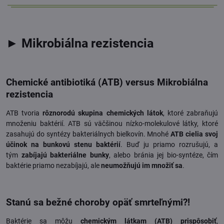
► Mikrobiálna rezistencia
Chemické antibiotiká (ATB) versus Mikrobiálna
rezistencia
ATB tvoria
rôznorodú skupina chemických látok
, ktoré zabraňujú
množeniu baktérií. ATB sú väčšinou nízko-molekulové látky, ktoré
zasahujú do syntézy bakteriálnych bielkovín. Mnohé
ATB cielia svoj
účinok na bunkovú stenu baktérií
. Buď ju priamo rozrušujú, a
tým
zabíjajú bakteriálne bunky
, alebo bránia jej bio-syntéze, čím
baktérie priamo nezabíjajú, ale
neumožňujú im množiť sa
.
Stanú sa bežné choroby opäť smrteľnými?!
Baktérie sa môžu
chemickým látkam (ATB) prispôsobiť
,