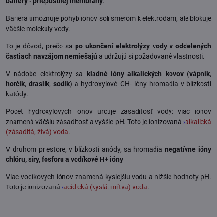
bariéry - priepustnej membrány
.
Bariéra umožňuje pohyb iónov solí smerom k elektródam, ale blokuje
väčšie molekuly vody.
To je dôvod, prečo sa
po ukončení elektrolýzy vody v oddelených
častiach navzájom nemiešajú
a udržujú si požadované vlastnosti.
V nádobe elektrolýzy sa
kladné ióny alkalických kovov
(
vápnik
,
horčík
,
draslík
,
sodík
) a hydroxylové OH- ióny hromadia v blízkosti
katódy.
Počet hydroxylových iónov určuje zásaditosť vody: viac iónov
znamená väčšiu zásaditosť a vyššie pH. Toto je ionizovaná
›
alkalická
(zásaditá, živá) voda
.
V druhom priestore, v blízkosti anódy, sa hromadia
negatívne ióny
chlóru, síry, fosforu a vodíkové H+ ióny
.
Viac vodíkových iónov znamená kyslejšiu vodu a nižšie hodnoty pH.
Toto je ionizovaná
›
acidická (kyslá, mŕtva) voda
.