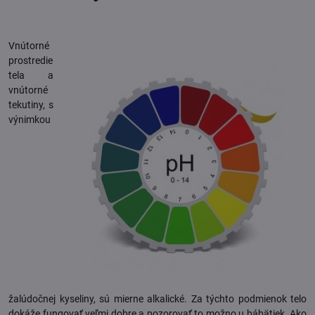
Vnútorné
prostredie
tela a
vnútorné
tekutiny, s
výnimkou
žalúdočnej kyseliny, sú mierne alkalické. Za týchto podmienok telo
dokáže fungovať veľmi dobre a pozorovať to možno u bábätiek. Ako