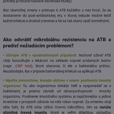
potreby je možné nastaviť slovenské titulky)
Bez okamžitej zmeny v prístupe k ATB každého z nás hrozí, že sa
dostaneme do post-antibiotickej éry, v ktorej nebude možné liečiť
bežné infekcie a drobné zranenia a tie sa tak stanú opäť smrteľnými.
Ako odvrátiť mikrobiálnu rezistenciu na ATB a
predísť nežiadúcim problémom?
•
Užívajte ATB v opodstatnených prípadoch
: Nutnosť užívať ATB
vždy konzultujte s lekárom na základe vopred urobených testov
(napr.
›
CRP test
), ktoré stanovia, či ide o bakteriálnu príčinu.
Nezabúdajte, iba v prípade bakteriálnej infekcie sa aplikujú ATB.
•
Myslite preventívne, konajte aktívne v smere posilnenia imunity
organizmu
: To, ako organizmus dokáže čeliť a vysporiadať sa s
baktériami, je priamo závislé od obranyschopnosti - imunity
organizmu. Posilnenie imunitného systému je najúčinnejšia a jediná
investícia v prospech zdravia na veľa rokov vopred. Za zmienku stojí
ešte fakt, že ATB ničia citlivú črevnú mikroflóru, čím sa
narúša
slizničná črevná imunita
, ktoré je veľmi dôležitou súčasťou