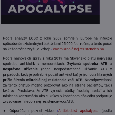
Podľa analýzy ECDC z roku 2009 zomrie v Európe na infekcie
spôsobené rezistentnými baktériami 25 000 ľudí ročne, a tento počet
sa každoročne zvyšuje. Zdroj:
›
Stav mikrobiálnej rezistencie v SR
Podľa najnovších správ z roku 2019 má Slovensko piatu najvyššiu
spotrebu antibiotík v nemocniciach.
Zvýšená spotreba ATB
a
nesprávne užívanie
(napr. neopodstatnené užívanie ATB v
prípadoch, kedy je potrebné použiť antivirotiká)
je jednou z
hlavných
príčin šírenia mikrobiálnej rezistencie voči ATB
. Nezodpovednosť
za tento prístup možno pozorovať ako na strane pacientov, tak i
lekárov. Predstava, že ATB vyriešia všetky "neduhy sveta" a ich
následná konzumácia ako cukríkov, v konečnom dôsledku podporuje
zvyšovanie mikrobiálnej rezistencie voči ATB.
► Odporúčam pozrieť video:
›
Antibiotická apokalypsa
(podľa