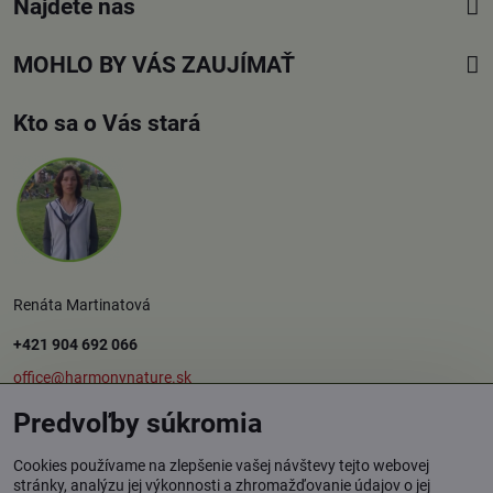
Nájdete nás
MOHLO BY VÁS ZAUJÍMAŤ
Kto sa o Vás stará
Renáta Martinatová
+421 904 692 066
office@harmonynature.sk
Predvoľby súkromia
O spoločnosti
Cookies používame na zlepšenie vašej návštevy tejto webovej
stránky, analýzu jej výkonnosti a zhromažďovanie údajov o jej