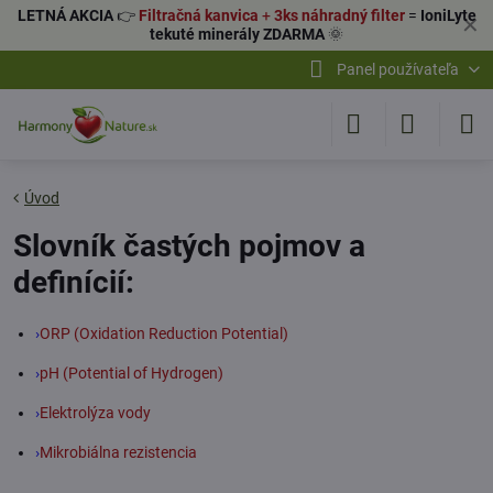
LETNÁ AKCIA
👉
Filtračná kanvica
+
3ks náhradný filter
=
IoniLyte
✕
tekuté minerály ZDARMA
🌞
Panel používateľa
Úvod
Slovník častých pojmov a
definícií:
›
ORP (Oxidation Reduction Potential)
›
pH (Potential of Hydrogen)
›
Elektrolýza vody
›
Mikrobiálna rezistencia