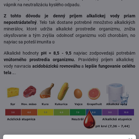
vápnik na neutralizáciu kyslého odpadu.
Z tohto dôvodu je denný príjem alkalickej vody priam
nepostrádateľný
. Telo tak dostane potrebné množstvo alkalických
minerálov, ktoré udržia alkalické prostredie organizmu, znížia
okysľovanie a tým zvýšia odolnosť organizmu voči chorobám, no
najviac sa poteší imunita☺
Alkalické hodnoty
pH = 8,5 - 9,5
najviac zodpovedajú potrebám
vnútorného prostredia organizmu.
Pravidelný príjem alkalickej
vody
navracia
acidobázickú rovnováhu
a
lepšie fungovanie celého
tela .
..