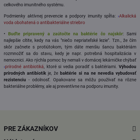
celkového imunitného systému.
Podmienky aktívnej prevencie a podpory imunity spĺňa:
›
Alkalická
voda obohatená o antibakteriálne striebro
•
Buďte pripravený a zaútočte na baktérie čo najskôr
: Sami
najlepšie cítite, kedy na vás "niečo nepriateľské lezie". Tzn., že čím
skôr začnete s protiútokom, tým dáte menšiu šancu baktériám
rozmnožiť sa do stavu, kedy je napr. potrebná hospitalizácia v
nemocnici. Ako rýchla pomoc by nemali v domácej lekárničke chýbať
›
prírodné antibiotiká
, ktoré si vedia poradiť s baktériami.
Výhodou
prírodných antibiotík
je, že
baktérie si na ne nevedia vybudovať
rezistenciu
- odolnosť. Opakovane sa môžu používať na rôzne
bakteriálne problémy, ale aj preventívne na podporu imunity.
PRE ZÁKAZNÍKOV