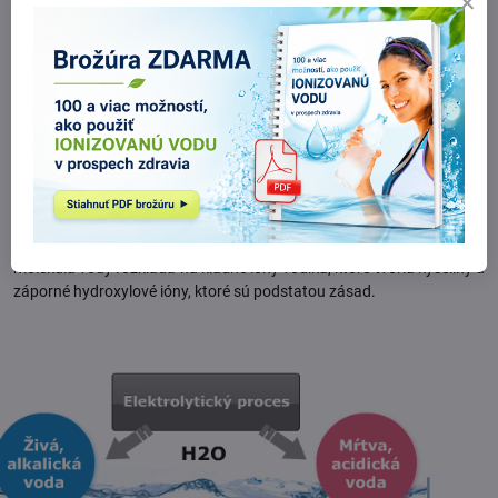
► Elektrolýza vody v ionizátore
Elektrolýza vody je rozklad molekúl vody v dôsledku elektrického
prúdu
, ktorý ňou prechádza. Za týmto účelom sa používajú 2
elektródy: záporná - katóda a kladná - anóda. Pri elektrolýze sa
molekula vody rozkladá na kladné ióny vodíka, ktoré tvoria kyseliny a
záporné hydroxylové ióny, ktoré sú podstatou zásad.