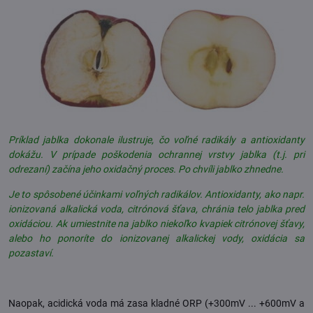
Príklad jablka dokonale ilustruje, čo voľné radikály a antioxidanty
dokážu. V prípade poškodenia ochrannej vrstvy jablka (t.j. pri
odrezaní) začína jeho oxidačný proces. Po chvíli jablko zhnedne.
Je to spôsobené účinkami voľných radikálov. Antioxidanty, ako napr.
ionizovaná alkalická voda, citrónová šťava, chránia telo jablka pred
oxidáciou. Ak umiestnite na jablko niekoľko kvapiek citrónovej šťavy,
alebo ho ponoríte do ionizovanej alkalickej vody, oxidácia sa
pozastaví.
Naopak, acidická voda má zasa kladné ORP (+300mV ... +600mV a