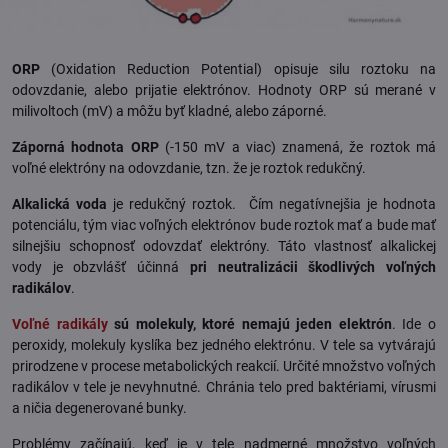
ORP
(Oxidation Reduction Potential) opisuje silu roztoku na
odovzdanie, alebo prijatie elektrónov. Hodnoty ORP sú merané v
milivoltoch (mV) a môžu byť kladné, alebo záporné.
Záporná hodnota ORP
(-150 mV a viac) znamená, že roztok má
voľné elektróny na odovzdanie, tzn. že je roztok redukčný.
Alkalická voda
je redukčný roztok. Čím negatívnejšia je hodnota
potenciálu, tým viac voľných elektrónov bude roztok mať a bude mať
silnejšiu schopnosť odovzdať elektróny. Táto vlastnosť alkalickej
vody je obzvlášť účinná
pri neutralizácii škodlivých voľných
radikálov
.
Voľné radikály
sú molekuly, ktoré nemajú jeden elektrón
. Ide o
peroxidy, molekuly kyslíka bez jedného elektrónu. V tele sa vytvárajú
prirodzene v procese metabolických reakcií. Určité množstvo voľných
radikálov v tele je nevyhnutné. Chránia telo pred baktériami, vírusmi
a ničia degenerované bunky.
Problémy začínajú, keď je v tele nadmerné množstvo voľných