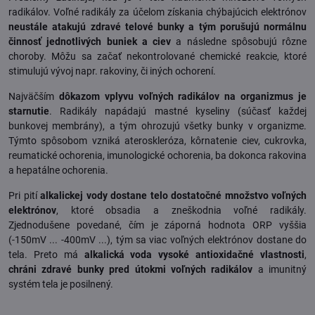
radikálov. Voľné radikály za účelom získania chýbajúcich elektrónov
neustále atakujú zdravé telové bunky a tým porušujú normálnu
činnosť jednotlivých buniek a ciev
a následne spôsobujú rôzne
choroby. Môžu sa začať nekontrolované chemické reakcie, ktoré
stimulujú vývoj napr. rakoviny, či iných ochorení.
Najväčším
dôkazom vplyvu voľných radikálov na organizmus je
starnutie
. Radikály napádajú mastné kyseliny (súčasť každej
bunkovej membrány), a tým ohrozujú všetky bunky v organizme.
Týmto spôsobom vzniká ateroskleróza, kôrnatenie ciev, cukrovka,
reumatické ochorenia, imunologické ochorenia, ba dokonca rakovina
a hepatálne ochorenia.
Pri pití
alkalickej vody dostane telo dostatočné množstvo voľných
elektrónov
, ktoré obsadia a zneškodnia voľné radikály.
Zjednodušene povedané, čím je záporná hodnota ORP vyššia
(-150mV ... -400mV ...), tým sa viac voľných elektrónov dostane do
tela. Preto má
alkalická voda vysoké antioxidačné vlastnosti
,
chráni zdravé bunky pred útokmi voľných radikálov
a imunitný
systém tela je posilnený.