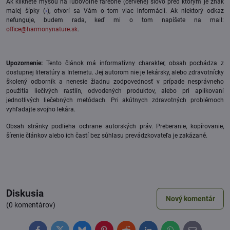
Ak kliknete myšou na ľubovoľné farebné (červené) slovo pred ktorým je znak
malej šípky (
›
), otvorí sa Vám o tom viac informácií. Ak niektorý odkaz
nefunguje, budem rada, keď mi o tom napíšete na mail:
office@harmonynature.sk
.
Upozornenie:
Tento článok má informatívny charakter, obsah pochádza z
dostupnej literatúry a Internetu. Jej autorom nie je lekársky, alebo zdravotnícky
školený odborník a nenesie žiadnu zodpovednosť v prípade nesprávneho
použitia liečivých rastlín, odvodených produktov, alebo pri aplikovaní
jednotlivých liečebných metódach. Pri akútnych zdravotných problémoch
vyhľadajte svojho lekára.
Obsah stránky podlieha ochrane autorských práv. Preberanie, kopírovanie,
šírenie článkov alebo ich častí bez súhlasu prevádzkovateľa je zakázané.
Diskusia
Nový komentár
(0 komentárov)