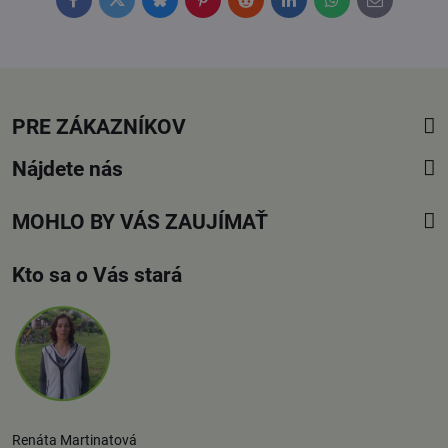
Facebook
Twitter
Bluesky
Pinterest
Reddit
LinkedIn
WhatsApp
E-
mail
PRE ZÁKAZNÍKOV
Nájdete nás
MOHLO BY VÁS ZAUJÍMAŤ
Kto sa o Vás stará
Renáta Martinatová