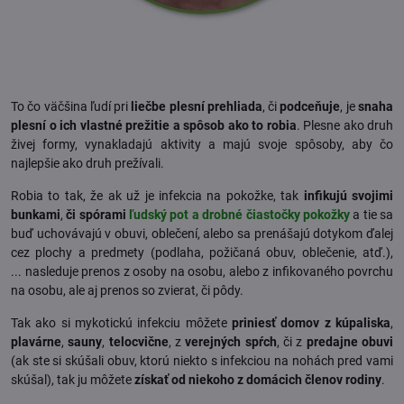
To čo väčšina ľudí pri
liečbe plesní prehliada
, či
podceňuje
, je
snaha
plesní o ich vlastné prežitie a spôsob ako to robia
. Plesne ako druh
živej formy, vynakladajú aktivity a majú svoje spôsoby, aby čo
najlepšie ako druh prežívali.
Robia to tak, že ak už je infekcia na pokožke, tak
infikujú svojimi
bunkami
,
či spórami
ľudský
pot a drobné čiastočky pokožky
a tie sa
buď uchovávajú v obuvi, oblečení, alebo sa prenášajú dotykom ďalej
cez plochy a predmety (podlaha, požičaná obuv, oblečenie, atď.),
... nasleduje prenos z osoby na osobu, alebo z infikovaného povrchu
na osobu, ale aj prenos so zvierat, či pôdy.
Tak ako si mykotickú infekciu môžete
priniesť domov z kúpaliska
,
plavárne
,
sauny
,
telocvične
, z
verejných spŕch
, či z
predajne obuvi
(ak ste si skúšali obuv, ktorú niekto s infekciou na nohách pred vami
skúšal), tak ju môžete
získať od niekoho z domácich členov rodiny
.