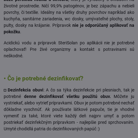
životné prostredie. Ničí 99,9% patogénov, je bez zápachu a nebieli
povrchy, či textílie. Ideálny na všetky druhy povrchov napríklad ako
kuchyňa, sanitárne zariadenia, wc dosky, umývateľné plochy, stoly,
pulty, dosky na krájanie. Prípravok
nie je odporúčaný aplikovať na
pokožku
.
Acidickú vodu a prípravok SteriSolan po aplikácii nie je potrebné
oplachovať! Pre živé organizmy a kontakt s potravinami sú
neškodné.
• Čo je potrebné dezinfikovať?
◘ Dezinfekcia obuvi
: A čo sa týka dezinfekcie pri plesniach, tak je
potrebné
denne dezinfikovať všetku použitú obuv.
Môžete ju
vystriekať, alebo vytrieť prípravkami. Obuv je potom potrebné nechať
dôkladne vyschnúť. Ak používate látkové papuče, tie je vhodné
vymeniť za také, ktoré viete každý deň najprv umyť a potom
postriekať dezinfekčným prípravkom - najlepšie pred sprchovaním.
Umyté chodidlá patria do dezinfikovaných papúč :)