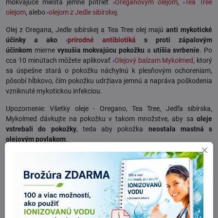
mokvajúce miesta jemne potrieť
›
Oreganovým olejom
,
›
Tea Tree
olejom
, alebo
›
olejom z Jedle sibírskej
.
Olej z Oregana, Jedle sibírskej
a Tea Tree olej majú
anti mykotické
účinky a ako
›
prírodné antibiotiká
s proti zápalovým
účinkom
mierne
vysušia mokvajúcu pokožku
a
utíšia svrbenie
. Po
cca 10 minútach môžete aplikovať
›
Olejový balzam Mykolmed
, ktorý
sa úspešne stará o pokožku náchylnú k plesňovým ochoreniam,
pôsobí hĺbkovo, čím pokožku udržiava jemnú a napráva poškodenia
vzniknuté mykotickou infekciou.
Upozornenie: Všetky oleje - Oregano, Tea Tree, Jedľa sibírska,
Mykolmed dávkujte na pokožku v takom množstve, aby sa
oleje
vstrebali do pokožky
, teda aby pokožka
neostala mastná s
olejovým povlakom
.