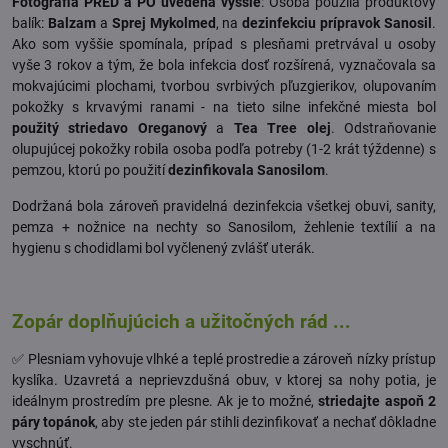
Fotografia PRED a PO uvedená vyššie
: Osoba použila produktový
balík:
Balzam
a
Sprej Mykolmed
, na
dezinfekciu prípravok Sanosil
.
Ako som vyššie spomínala, prípad s plesňami pretrvával u osoby
vyše 3 rokov a tým, že bola infekcia dosť rozšírená, vyznačovala sa
mokvajúcimi plochami, tvorbou svrbivých pľuzgierikov, olupovaním
pokožky s krvavými ranami - na tieto silne infekčné miesta bol
použitý striedavo Oreganový
a
Tea Tree olej
. Odstraňovanie
olupujúcej pokožky robila osoba podľa potreby (1-2 krát týždenne) s
pemzou, ktorú po použití
dezinfikovala Sanosilom
.
Dodržaná bola zároveň pravidelná dezinfekcia všetkej obuvi, sanity,
pemza + nožnice na nechty so Sanosilom, žehlenie textílií a na
hygienu s chodidlami bol vyčlenený zvlášť uterák.
Zopár doplňujúcich a užitočných rád ...
✅ Plesniam vyhovuje vlhké a teplé prostredie a zároveň nízky prístup
kyslíka. Uzavretá a neprievzdušná obuv, v ktorej sa nohy potia, je
ideálnym prostredím pre plesne. Ak je to možné,
striedajte aspoň 2
páry topánok
, aby ste jeden pár stihli dezinfikovať a nechať dôkladne
vyschnúť.