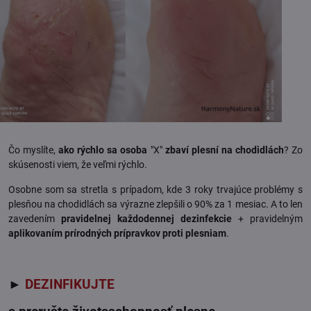
Čo myslíte,
ako rýchlo sa osoba
"X"
zbaví plesní na chodidlách
? Zo
skúsenosti viem, že veľmi rýchlo.
Osobne som sa stretla s prípadom, kde 3 roky trvajúce problémy s
plesňou na chodidlách sa výrazne zlepšili o 90% za 1 mesiac. A to len
zavedením
pravidelnej každodennej dezinfekcie
+ pravidelným
aplikovaním prírodných prípravkov proti plesniam
.
►
DEZINFIKUJTE