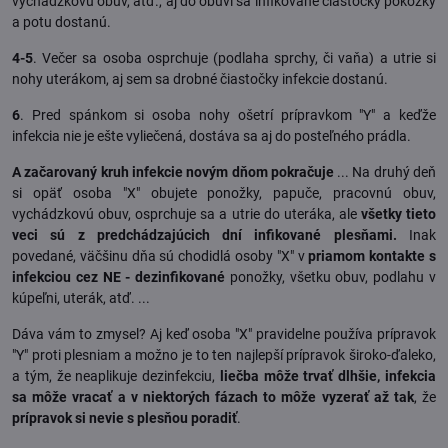
vychádzkovú obuv, atď., aj do obuvi sa infikované čiastočky pokožky
a potu dostanú.
4-5
. Večer sa osoba osprchuje (podlaha sprchy, či vaňa) a utrie si
nohy uterákom, aj sem sa drobné čiastočky infekcie dostanú.
6
. Pred spánkom si osoba nohy ošetrí prípravkom "Y" a keďže
infekcia nie je ešte vyliečená, dostáva sa aj do posteľného prádla.
A začarovaný kruh infekcie novým dňom pokračuje
... Na druhý deň
si opäť osoba "X" obujete ponožky, papuče, pracovnú obuv,
vychádzkovú obuv, osprchuje sa a utrie do uteráka, ale
všetky tieto
veci sú z predchádzajúcich dní infikované plesňami.
Inak
povedané, väčšinu dňa sú chodidlá osoby "X" v
priamom kontakte s
infekciou cez NE - dezinfikované
ponožky, všetku obuv, podlahu v
kúpeľni, uterák, atď. ...
Dáva vám to zmysel? Aj keď osoba "X" pravidelne používa prípravok
"Y" proti plesniam a možno je to ten najlepší prípravok široko-ďaleko,
a tým, že neaplikuje dezinfekciu,
liečba môže trvať dlhšie, infekcia
sa môže vracať a v niektorých fázach to môže vyzerať až tak
, že
prípravok si nevie s plesňou poradiť
.