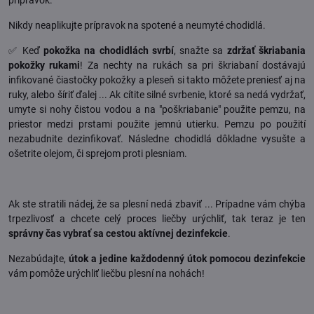
Nikdy neaplikujte prípravok na spotené a neumyté chodidlá.
✅ Keď
pokožka na chodidlách svrbí
, snažte sa
zdržať škriabania
pokožky rukami
! Za nechty na rukách sa pri škriabaní dostávajú
infikované čiastočky pokožky a pleseň si takto môžete preniesť aj na
ruky, alebo šíriť ďalej ... Ak cítite silné svrbenie, ktoré sa nedá vydržať,
umyte si nohy čistou vodou a na "poškriabanie" použite pemzu, na
priestor medzi prstami použite jemnú utierku. Pemzu po použití
nezabudnite dezinfikovať. Následne chodidlá dôkladne vysušte a
ošetrite olejom, či sprejom proti plesniam.
Ak ste stratili nádej, že sa plesní nedá zbaviť ... Prípadne vám chýba
trpezlivosť a chcete celý proces liečby urýchliť, tak teraz je ten
správny čas vybrať sa cestou aktívnej dezinfekcie
.
Nezabúdajte,
útok a jedine každodenný útok pomocou dezinfekcie
vám pomôže urýchliť liečbu plesní na nohách!