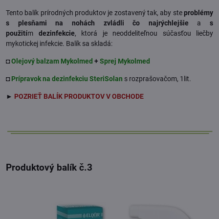
Tento balík prírodných produktov je zostavený tak, aby ste
problémy
s plesňami na nohách zvládli čo najrýchlejšie
a
s
použití
m
dezinfekcie
, ktorá je neoddeliteľnou súčasťou liečby
mykotickej infekcie. Balík sa skladá:
◘
Olejový balzam Mykolmed
+
Sprej Mykolmed
◘
Prípravok na dezinfekciu
SteriSolan
s rozprašovačom, 1lit.
►
POZRIEŤ BALÍK PRODUKTOV V OBCHODE
Produktový balík č.3