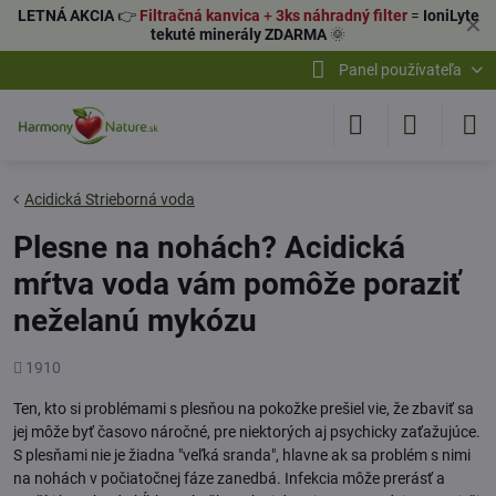
LETNÁ AKCIA
👉
Filtračná kanvica
+
3ks náhradný filter
=
IoniLyte
✕
tekuté minerály ZDARMA
🌞
Panel používateľa
Acidická Strieborná voda
Plesne na nohách? Acidická
mŕtva voda vám pomôže poraziť
neželanú mykózu
Počet
1910
zobrazení
Ten, kto si problémami s plesňou na pokožke prešiel vie, že zbaviť sa
jej môže byť časovo náročné, pre niektorých aj psychicky zaťažujúce.
S plesňami nie je žiadna "veľká sranda", hlavne ak sa problém s nimi
na nohách v počiatočnej fáze zanedbá. Infekcia môže prerásť a