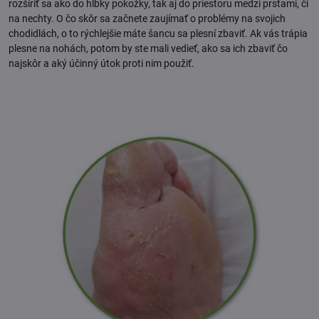
rozšíriť sa ako do hĺbky pokožky, tak aj do priestoru medzi prstami, či
na nechty. O čo skôr sa začnete zaujímať o problémy na svojich
chodidlách, o to rýchlejšie máte šancu sa plesní zbaviť. Ak vás trápia
plesne na nohách, potom by ste mali vedieť, ako sa ich zbaviť čo
najskôr a aký účinný útok proti nim použiť.