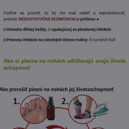
Poďme sa pozrieť, čo by ste mali vedieť a nepodceňovať,
pretože:
NEDOSTATOČNÁ DEZINFEKCIA
je
príčinou ►
◘
Omnoho dlhšej liečby
, či
opakujúcej sa plesňovej infekcie
◘
Prenosu infekcie na ostatných členov rodiny
, či na iných ľudí
Ako si plesne na nohách udržiavajú svoju života
schopnosť