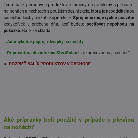
Tento balík prírodných produktov je určený na problémy s plesňami
na nohách a nechtoch s použitím dezinfekcie, ktorá je neoddeliteľnou
súčasťou liečby mykotickej infekcie.
Sprej umožňuje rýchle použitie
kedykoľvek v priebehu dňa, keď budete
pociťovať nepohodu na
pokožke
. Balík sa skladá:
◘
Antimykotický sprej
+
kvapky na nechty
◘
Prípravok na dezinfekciu SteriSolan
s rozprašovačom, balenie 1l
►
POZRIEŤ BALÍK PRODUKTOV V OBCHODE
Aké prípravky boli použité v prípade s plesňou
na nohách?