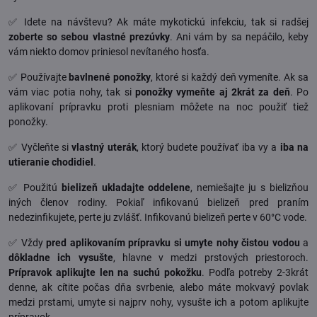
✅ Idete na návštevu? Ak máte mykotickú infekciu, tak si radšej
zoberte so sebou vlastné prezúvky
. Ani vám by sa nepáčilo, keby
vám niekto domov priniesol nevítaného hosťa.
✅ Používajte
bavlnené ponožky
, ktoré si každý deň vymeníte. Ak sa
vám viac potia nohy, tak si
ponožky vymeňte aj 2krát za deň
. Po
aplikovaní prípravku proti plesniam môžete na noc použiť tiež
ponožky.
✅ Vyčleňte si
vlastný uterák
, ktorý budete používať iba vy a
iba na
utieranie chodidiel
.
✅ Použitú
bielizeň ukladajte oddelene
, nemiešajte ju s bielizňou
iných členov rodiny. Pokiaľ infikovanú bielizeň pred praním
nedezinfikujete, perte ju zvlášť. Infikovanú bielizeň perte v 60°C vode.
✅ Vždy
pred aplikovaním prípravku si umyte nohy čistou vodou
a
dôkladne ich vysušte
, hlavne v medzi prstových priestoroch.
Prípravok aplikujte len na suchú pokožku
. Podľa potreby 2-3krát
denne, ak cítite počas dňa svrbenie, alebo máte mokvavý povlak
medzi prstami, umyte si najprv nohy, vysušte ich a potom aplikujte
prípravok.