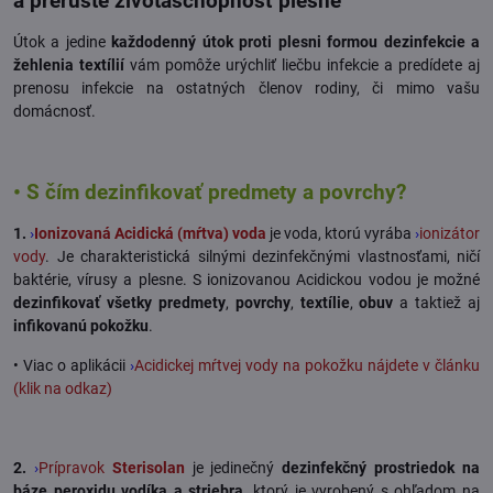
a prerušte životaschopnosť plesne
Útok a jedine
každodenný útok proti plesni formou dezinfekcie a
žehlenia textílií
vám pomôže urýchliť liečbu infekcie a predídete aj
prenosu infekcie na ostatných členov rodiny, či mimo vašu
domácnosť.
• S čím dezinfikovať predmety a povrchy?
1.
›
Ionizovaná Acidická (mŕtva) voda
je voda, ktorú vyrába
›
ionizátor
vody
. Je charakteristická silnými dezinfekčnými vlastnosťami, ničí
baktérie, vírusy a plesne. S ionizovanou Acidickou vodou je možné
dezinfikovať všetky predmety
,
povrchy
,
textílie
,
obuv
a taktiež aj
infikovanú pokožku
.
• Viac o aplikácii
›
Acidickej mŕtvej vody na pokožku nájdete v článku
(klik na odkaz)
2.
›
Prípravok
Sterisolan
je jedinečný
dezinfekčný prostriedok na
báze peroxidu vodíka a striebra
, ktorý je vyrobený s ohľadom na