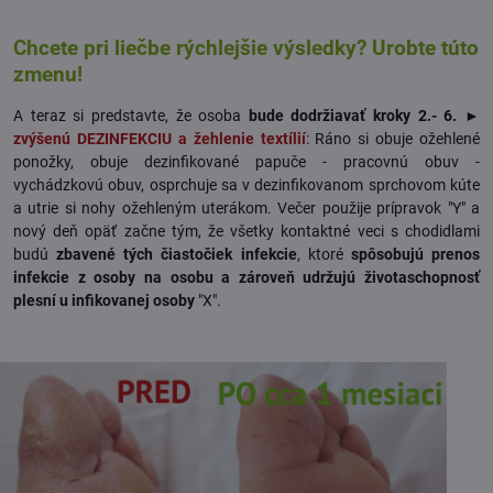
Chcete pri liečbe rýchlejšie výsledky? Urobte túto
zmenu!
A teraz si predstavte, že osoba
bude dodržiavať kroky 2.- 6. ►
zvýšenú DEZINFEKCIU a žehlenie textílií
: Ráno si obuje ožehlené
ponožky, obuje dezinfikované papuče - pracovnú obuv -
vychádzkovú obuv, osprchuje sa v dezinfikovanom sprchovom kúte
a utrie si nohy ožehleným uterákom. Večer použije prípravok "Y" a
nový deň opäť začne tým, že všetky kontaktné veci s chodidlami
budú
zbavené tých čiastočiek infekcie
, ktoré
spôsobujú prenos
infekcie z osoby na osobu a zároveň udržujú životaschopnosť
plesní u infikovanej osoby
"X".