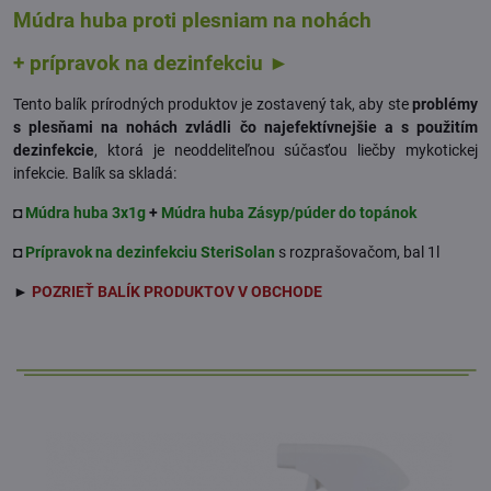
Múdra huba proti plesniam na nohách
+ prípravok na dezinfekciu ►
Tento balík prírodných produktov je zostavený tak, aby ste
problémy
s plesňami na nohách zvládli čo najefektívnejšie a s použitím
dezinfekcie
, ktorá je neoddeliteľnou súčasťou liečby mykotickej
infekcie. Balík sa skladá:
◘
Múdra huba 3x1g
+
Múdra huba Zásyp/púder do topánok
◘
Prípravok na dezinfekciu SteriSolan
s rozprašovačom, bal 1l
►
POZRIEŤ BALÍK PRODUKTOV V OBCHODE