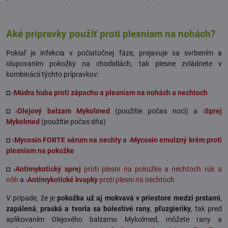
Aké prípravky použiť proti plesniam na nohách?
Pokiaľ je infekcia v počiatočnej fáze, prejavuje sa svrbením a
olupovaním pokožky na chodidlách, tak plesne zvládnete v
kombinácii týchto prípravkov:
◘
›
Múdra huba proti zápachu a plesniam na nohách a nechtoch
◘
›
Olejový balzam Mykolmed
(použitie počas noci) a
›
Sprej
Mykolmed
(použitie počas dňa)
◘ ›
Mycosin FORTE sérum na nechty
a ›
Mycosin emulzný krém proti
plesniam na pokožke
◘ ›
Antimykotický sprej
proti plesni na pokožke a nechtoch rúk a
nôh
a
›
Antimykotické kvapky
proti plesni na nechtoch
V prípade, že je
pokožka už aj mokvavá v priestore medzi prstami
,
zapálená
,
praská a tvoria sa bolestivé rany
,
pľuzgieriky
, tak pred
aplikovaním Olejového balzamu Mykolmed, môžete rany a