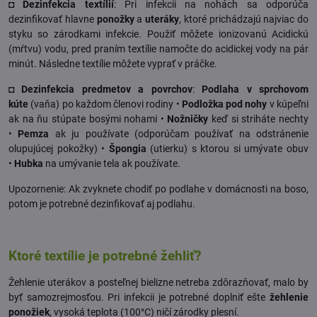
◘ Dezinfekcia textílií
: Pri infekcii na nohách sa odporúča
dezinfikovať hlavne
ponožky
a
uteráky
, ktoré prichádzajú najviac do
styku so zárodkami infekcie. Použiť môžete ionizovanú Acidickú
(mŕtvu) vodu, pred praním textílie namočte do acidickej vody na pár
minút. Následne textílie môžete vyprať v práčke.
◘ Dezinfekcia predmetov a povrchov
:
Podlaha v sprchovom
kúte
(vaňa) po každom členovi rodiny •
Podložka pod nohy
v kúpeľni
ak na ňu stúpate bosými nohami •
Nožničky
keď si striháte nechty
•
Pemza
ak ju používate (odporúčam používať na odstránenie
olupujúcej pokožky) •
Špongia
(utierku) s ktorou si umývate obuv
•
Hubka
na umývanie tela ak používate.
Upozornenie: Ak zvyknete chodiť po podlahe v domácnosti na boso,
potom je potrebné dezinfikovať aj podlahu.
Ktoré textílie je potrebné žehliť?
Žehlenie uterákov a posteľnej bielizne netreba zdôrazňovať, malo by
byť samozrejmosťou. Pri infekcii je potrebné doplniť ešte
žehlenie
ponožiek
, vysoká teplota (100°C) ničí zárodky plesní.