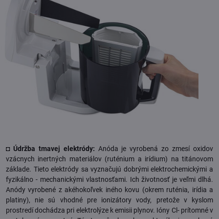
◘ Údržba tmavej elektródy:
Anóda je vyrobená zo zmesí oxidov
vzácnych inertných materiálov (ruténium a irídium) na titánovom
základe. Tieto elektródy sa vyznačujú dobrými elektrochemickými a
fyzikálno - mechanickými vlastnosťami. Ich životnosť je veľmi dlhá.
Anódy vyrobené z akéhokoľvek iného kovu (okrem ruténia, irídia a
platiny), nie sú vhodné pre ionizátory vody, pretože v kyslom
prostredí dochádza pri elektrolýze k emisii plynov. Ióny Cl- prítomné v