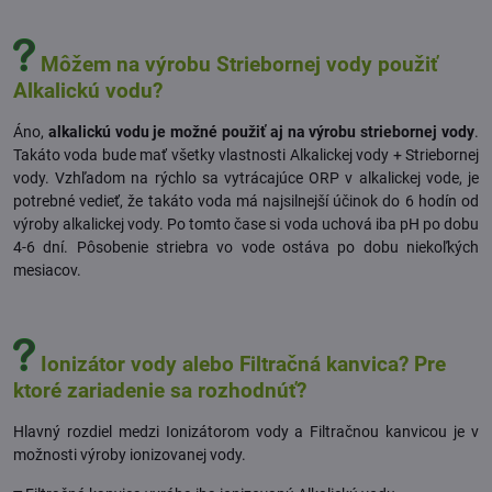
Môžem na výrobu Striebornej vody použiť
Alkalickú vodu?
Áno,
alkalickú vodu je možné použiť aj na výrobu striebornej vody
.
Takáto voda bude mať všetky vlastnosti Alkalickej vody + Striebornej
vody. Vzhľadom na rýchlo sa vytrácajúce ORP v alkalickej vode, je
potrebné vedieť, že takáto voda má najsilnejší účinok do 6 hodín od
výroby alkalickej vody. Po tomto čase si voda uchová iba pH po dobu
4-6 dní. Pôsobenie striebra vo vode ostáva po dobu niekoľkých
mesiacov.
Ionizátor vody alebo
Filtračná kanvica?
Pre
ktoré zariadenie sa rozhodnúť?
Hlavný rozdiel medzi Ionizátorom vody a Filtračnou kanvicou je v
možnosti výroby ionizovanej vody.