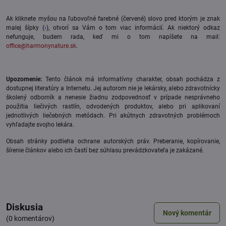
Ak kliknete myšou na ľubovoľné farebné (červené) slovo pred ktorým je znak
malej šípky (
›
), otvorí sa Vám o tom viac informácií. Ak niektorý odkaz
nefunguje, budem rada, keď mi o tom napíšete na mail:
office@harmonynature.sk
.
Upozornenie:
Tento článok má informatívny charakter, obsah pochádza z
dostupnej literatúry a Internetu. Jej autorom nie je lekársky, alebo zdravotnícky
školený odborník a nenesie žiadnu zodpovednosť v prípade nesprávneho
použitia liečivých rastlín, odvodených produktov, alebo pri aplikovaní
jednotlivých liečebných metódach. Pri akútnych zdravotných problémoch
vyhľadajte svojho lekára.
Obsah stránky podlieha ochrane autorských práv. Preberanie, kopírovanie,
šírenie článkov alebo ich častí bez súhlasu prevádzkovateľa je zakázané.
Diskusia
Nový komentár
(0 komentárov)