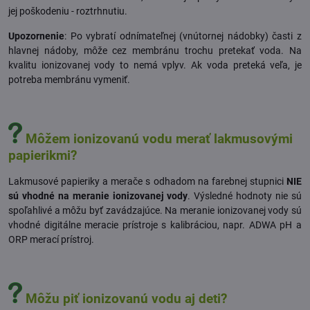
jej poškodeniu - roztrhnutiu.
Upozornenie
: Po vybratí odnímateľnej (vnútornej nádobky) časti z
hlavnej nádoby, môže cez membránu trochu pretekať voda. Na
kvalitu ionizovanej vody to nemá vplyv. Ak voda preteká veľa, je
potreba membránu vymeniť.
Môžem ionizovanú vodu merať lakmusovými
papierikmi?
Lakmusové papieriky a merače s odhadom na farebnej stupnici
NIE
sú vhodné na meranie ionizovanej vody
. Výsledné hodnoty nie sú
spoľahlivé a môžu byť zavádzajúce. Na meranie ionizovanej vody sú
vhodné digitálne meracie prístroje s kalibráciou, napr.
ADWA pH a
ORP merací prístroj.
Môžu piť ionizovanú vodu aj deti?