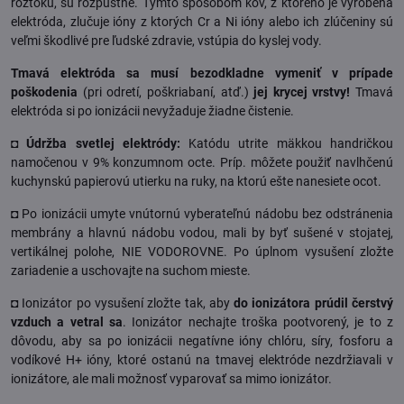
roztoku, sú rozpustné. Týmto spôsobom kov, z ktorého je vyrobená
elektróda, zlučuje ióny z ktorých Cr a Ni ióny alebo ich zlúčeniny sú
veľmi škodlivé pre ľudské zdravie, vstúpia do kyslej vody.
Tmavá elektróda sa musí bezodkladne vymeniť v prípade
poškodenia
(pri odretí, poškriabaní, atď.)
jej krycej vrstvy!
Tmavá
elektróda si po ionizácii nevyžaduje žiadne čistenie.
◘ Údržba
svetlej elektródy:
Katódu utrite mäkkou handričkou
namočenou v 9% konzumnom octe. Príp. môžete použiť navlhčenú
kuchynskú papierovú utierku na ruky, na ktorú ešte nanesiete ocot.
◘ Po ionizácii umyte vnútornú vyberateľnú nádobu bez odstránenia
membrány a hlavnú nádobu vodou, mali by byť sušené v stojatej,
vertikálnej polohe, NIE VODOROVNE. Po úplnom vysušení zložte
zariadenie a uschovajte na suchom mieste.
◘ Ionizátor po vysušení zložte tak, aby
do ionizátora prúdil čerstvý
vzduch a vetral sa
. Ionizátor nechajte troška pootvorený, je to z
dôvodu, aby sa po ionizácii negatívne ióny chlóru, síry, fosforu a
vodíkové H+ ióny, ktoré ostanú na tmavej elektróde nezdržiavali v
ionizátore, ale mali možnosť vyparovať sa mimo ionizátor.