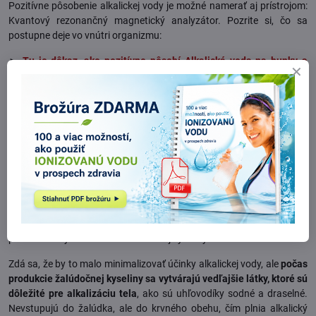
Pozitívne pôsobenie alkalickej vody je možné namerať aj prístrojom:
Kvantový rezonančný magnetický analyzátor. Pozrite si, čo sa
postupne deje vo vnútri organizmu:
►
Tu je dôkaz, ako pozitívne pôsobí Alkalická voda na bunky a
orgány tela
Je pravda, že žalúdok zmierňuje pH hodnotu
alkalickej vody?
Za normálnych podmienok sú žalúdočné šťavy silne kyslé.
Žalúdočná kyselina nie je vopred pripravená, vyrába sa v žalúdku
podľa potreby, keď potravina vstupuje dnu. Keď ionizovaná alkalická
voda vstupuje do žalúdka, žalúdok začne bojovať proti stúpajúcemu
pH a začne vylučovať viac žalúdočnej kyseliny.
Zdá sa, že by to malo minimalizovať účinky alkalickej vody, ale
počas
produkcie žalúdočnej kyseliny sa vytvárajú vedľajšie látky, ktoré sú
dôležité pre alkalizáciu tela
, ako sú uhľovodíky sodné a draselné.
Nevstupujú do žalúdka, ale do krvného obehu, čím plnia alkalický