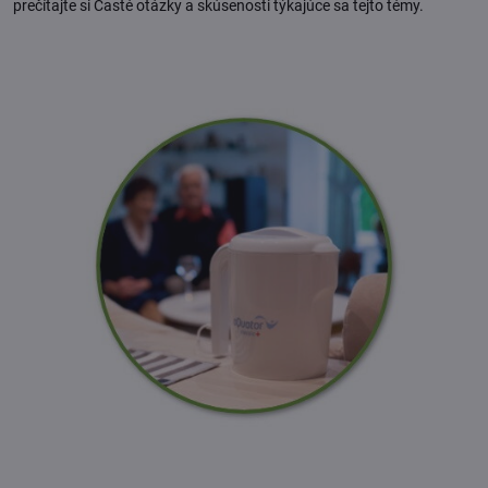
prečítajte si Časté otázky a skúsenosti týkajúce sa tejto témy.