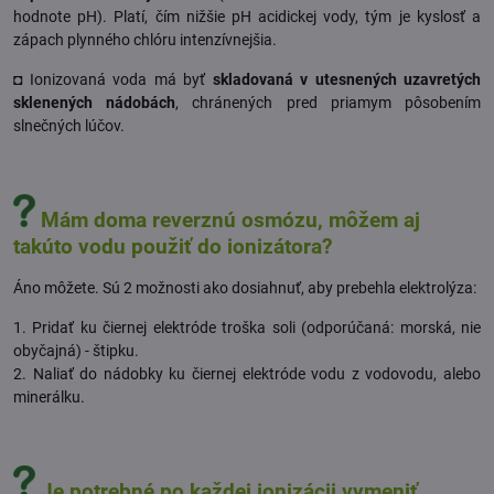
hodnote pH). Platí, čím nižšie pH acidickej vody, tým je kyslosť a
zápach plynného chlóru intenzívnejšia.
◘ Ionizovaná voda má byť
skladovaná v utesnených uzavretých
sklenených nádobách
, chránených pred priamym pôsobením
slnečných lúčov.
Mám doma reverznú osmózu, môžem aj
takúto vodu použiť do ionizátora?
Áno môžete. Sú 2 možnosti ako dosiahnuť, aby prebehla elektrolýza:
1. Pridať ku čiernej elektróde troška soli (odporúčaná: morská, nie
obyčajná) - štipku.
2. Naliať do nádobky ku čiernej elektróde vodu z vodovodu, alebo
minerálku.
Je potrebné po každej ionizácii vymeniť