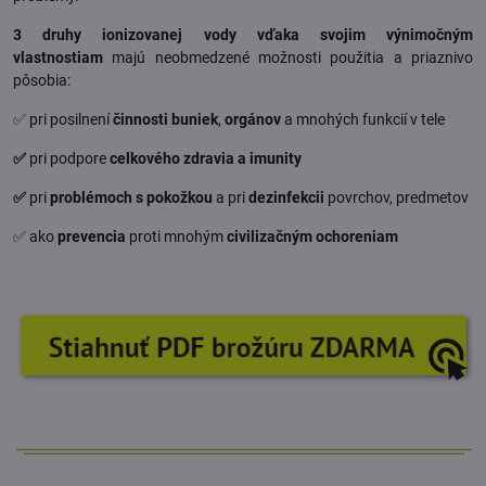
3 druhy ionizovanej vody
vďaka svojim výnimočným
vlastnostiam
majú neobmedzené možnosti použitia a priaznivo
pôsobia:
✅ pri posilnení
činnosti buniek
,
orgánov
a mnohých funkcií v tele
✅
pri podpore
celkového
zdravia a imunity
✅
pri
problémoch s pokožkou
a pri
dezinfekcii
povrchov, predmetov
✅ ako
prevencia
proti mnohým
civilizačným ochoreniam