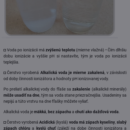
◘ Voda po ionizácii má
zvýšenú teplotu
(mierne vlažná) • Čím dlhšiu
dobu ionizácie a vyššie pH si nastavíte, tým je voda po ionizácii
teplejšia.
◘ Čerstvo vyrobená
Alkalická voda je mierne zakalená
, v závislosti
od doby činnosti ionizátora a hodnoty pH ionizovanej vody.
Po preliatí alkalickej vody do fľaše sa
zakalenie
(alkalické minerály)
môže usadiť na dne
, tým sa voda stane priezračnejšia. Usadeniny sa
nepijú a túto vrstvu na dne fľašky môžete vyliať.
Alkalická voda je
mäkká
,
bez zápachu
a
chutí ako dažďová voda
.
◘ Čerstvo vyrobená
Acidická
(kyslá)
voda má zápach kyseliny
,
slabý
zápach chlóru
a
kyslú chuť
(záleží na dobe činnosti ionizátora a