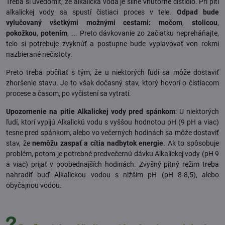
Treba si uvedomiť, že alkalická voda je silné vnútorné čistidlo. Pri pití
alkalickej vody sa spustí čistiaci proces v tele.
Odpad bude
vylučovaný všetkými možnými cestami:
močom
,
stolicou
,
pokožkou
,
potením
, ... Preto dávkovanie zo začiatku nepreháňajte,
telo si potrebuje zvyknúť a postupne bude vyplavovať von rokmi
nazbierané nečistoty.
Preto treba počítať s tým, že u niektorých ľudí sa môže dostaviť
zhoršenie stavu. Je to však dočasný stav, ktorý hovorí o čistiacom
procese a časom, po vyčistení sa vytratí.
Upozornenie na pitie Alkalickej vody pred spánkom
: U niektorých
ľudí, ktorí vypijú Alkalickú vodu s vyššou hodnotou pH (9 pH a viac)
tesne pred spánkom, alebo vo večerných hodinách sa môže dostaviť
stav, že
nemôžu zaspať a cítia nadbytok energie
. Ak to spôsobuje
problém, potom je potrebné predvečernú dávku Alkalickej vody (pH 9
a viac) prijať v poobednajších hodinách. Zvyšný pitný režim treba
nahradiť buď Alkalickou vodou s nižším pH (pH 8-8,5), alebo
obyčajnou vodou.