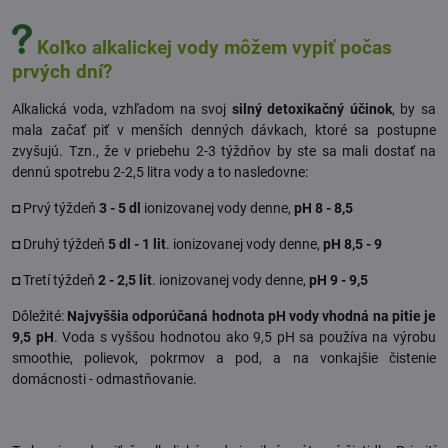
Koľko alkalickej vody môžem vypiť počas
prvých dní?
Alkalická voda, vzhľadom na svoj
silný detoxikačný účinok
, by sa
mala začať piť v menších denných dávkach, ktoré sa postupne
zvyšujú. Tzn., že v priebehu 2-3 týždňov by ste sa mali dostať na
dennú spotrebu 2-2,5 litra vody a to nasledovne:
◘ Prvý týždeň
3 - 5 dl
ionizovanej vody denne,
pH 8 - 8,5
◘ Druhý týždeň
5 dl - 1 lit
. ionizovanej vody denne,
pH 8,5 - 9
◘ Tretí týždeň
2 - 2,5 lit
. ionizovanej vody denne,
pH 9 - 9,5
Dôležité:
Najvyššia odporúčaná hodnota pH vody vhodná na pitie je
9,5 pH
. Voda s vyššou hodnotou ako 9,5 pH sa používa na výrobu
smoothie, polievok, pokrmov a pod, a na vonkajšie čistenie
domácnosti - odmastňovanie.