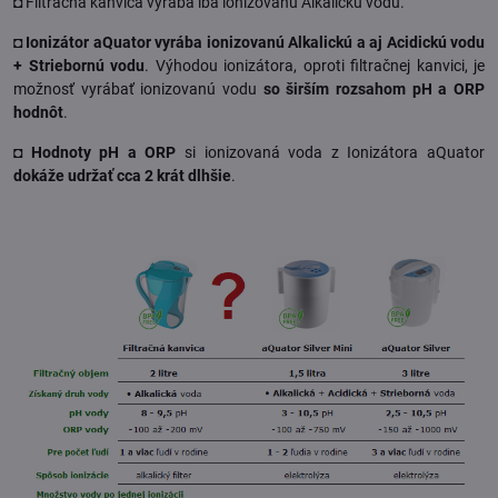
◘ Filtračná kanvica vyrába iba ionizovanú Alkalickú vodu.
◘
Ionizátor aQuator vyrába ionizovanú Alkalickú a aj Acidickú vodu
+ Striebornú vodu
. Výhodou ionizátora, oproti filtračnej kanvici, je
možnosť vyrábať ionizovanú vodu
so širším rozsahom pH a ORP
hodnôt
.
◘
Hodnoty pH a ORP
si ionizovaná voda z Ionizátora aQuator
dokáže udržať cca 2 krát dlhšie
.