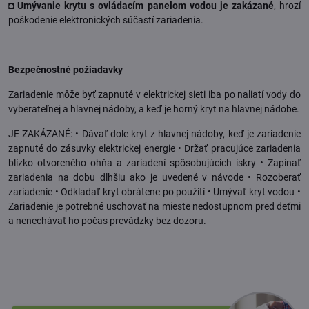
◘ Umývanie krytu s ovládacím panelom vodou je zakázané
, hrozí
poškodenie elektronických súčastí zariadenia.
Bezpečnostné požiadavky
Zariadenie môže byť zapnuté v elektrickej sieti iba po naliatí vody do
vyberateľnej a hlavnej nádoby, a keď je horný kryt na hlavnej nádobe.
JE ZAKÁZANÉ: • Dávať dole kryt z hlavnej nádoby, keď je zariadenie
zapnuté do zásuvky elektrickej energie • Držať pracujúce zariadenia
blízko otvoreného ohňa a zariadení spôsobujúcich iskry • Zapínať
zariadenia na dobu dlhšiu ako je uvedené v návode • Rozoberať
zariadenie • Odkladať kryt obrátene po použití • Umývať kryt vodou •
Zariadenie je potrebné uschovať na mieste nedostupnom pred deťmi
a nenechávať ho počas prevádzky bez dozoru.