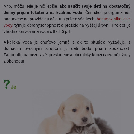
Áno, môžu. Nie je nič lepšie, ako
naučiť svoje deti na dostatočný
denný príjem tekutín a na kvalitnú vodu
. Čím skôr je organizmus
nastavený na pravidelnú očistu a príjem všetkých
›
bonusov alkalickej
vody
, tým je obranyschopnosť a prežitie na vyššej úrovni. Pre deti je
vhodná ionizovaná voda s 8 - 8,5 pH.
Alkalická voda je chuťovo jemná a ak to situácia vyžaduje, s
domácim ovocným sirupom ju deti budú priam zbožňovať.
Zabudnite na nezdravé, presladené a chemicky konzervované džúsy
z obchodu!
Je