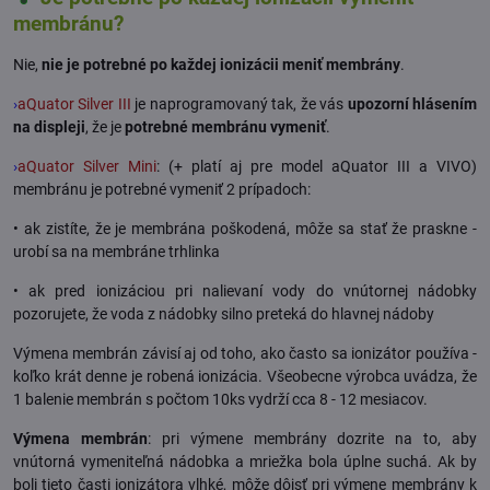
membránu?
Nie,
nie je potrebné po každej ionizácii meniť membrány
.
›
aQuator Silver III
je naprogramovaný tak, že vás
upozorní hlásením
na displeji
, že je
potrebné membránu vymeniť
.
›
aQuator Silver Mini
: (+ platí aj pre model aQuator III a VIVO)
membránu je potrebné vymeniť 2 prípadoch:
• ak zistíte, že je membrána poškodená, môže sa stať že praskne -
urobí sa na membráne trhlinka
• ak pred ionizáciou pri nalievaní vody do vnútornej nádobky
pozorujete, že voda z nádobky silno preteká do hlavnej nádoby
Výmena membrán závisí aj od toho, ako často sa ionizátor používa -
koľko krát denne je robená ionizácia. Všeobecne výrobca uvádza, že
1 balenie membrán s počtom 10ks vydrží cca 8 - 12 mesiacov.
Výmena membrán
: pri výmene membrány dozrite na to, aby
vnútorná vymeniteľná nádobka a mriežka bola úplne suchá. Ak by
boli tieto časti ionizátora vlhké, môže dôjsť pri výmene membrány k