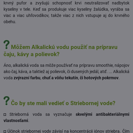
krvný pufor a zvyšujú schopnosť krvi neutralizovať nadbytok
kyseliny v tele. Keď sa produkuje viac kyseliny žalúdka, vyrába sa
viac a viac uhľovodíkov, takže viac z nich vstupuje aj do krvného
obehu.
Môžem Alkalickú vodu použiť na prípravu
čaju, kávy a polievok?
Áno, alkalická voda sa môže používať na prípravu smoothie, nápojov
ako čaj, káva, a taktiež aj polievok, či dusených jedál, atď. ... Alkalická
voda
zvýrazní farbu
,
chuť a vôňu tekutín
,
či hotových pokrmov
.
Čo by ste mali vedieť o Striebornej vode?
◘ Strieborná voda sa vyznačuje
skvelými antibakteriálnymi
vlastnosťami
.
◘ Účinok striebornej vody závisí na koncentrácii iónov striebra. Čím