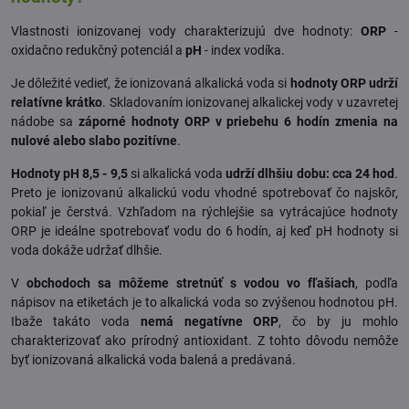
Vlastnosti ionizovanej vody charakterizujú dve hodnoty:
ORP
-
oxidačno redukčný potenciál a
pH
- index vodíka.
Je dôležité vedieť, že ionizovaná alkalická voda si
hodnoty ORP udrží
relatívne krátko
. Skladovaním ionizovanej alkalickej vody v uzavretej
nádobe sa
záporné hodnoty ORP v priebehu 6 hodín zmenia na
nulové alebo slabo pozitívne
.
Hodnoty pH 8,5 - 9,5
si alkalická voda
udrží dlhšiu dobu: cca 24 hod
.
Preto je ionizovanú alkalickú vodu vhodné spotrebovať čo najskôr,
pokiaľ je čerstvá. Vzhľadom na rýchlejšie sa vytrácajúce hodnoty
ORP je ideálne spotrebovať vodu do 6 hodín, aj keď pH hodnoty si
voda dokáže udržať dlhšie.
V
obchodoch sa môžeme stretnúť s vodou vo fľašiach
, podľa
nápisov na etiketách je to alkalická voda so zvýšenou hodnotou pH.
Ibaže takáto voda
nemá negatívne ORP
, čo by ju mohlo
charakterizovať ako prírodný antioxidant. Z tohto dôvodu nemôže
byť ionizovaná alkalická voda balená a predávaná.