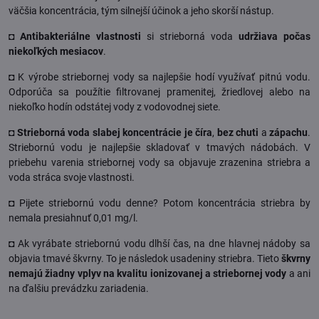
väčšia koncentrácia, tým silnejší účinok a jeho skorší nástup.
◘
Antibakteriálne vlastnosti
si strieborná voda
udržiava počas
niekoľkých mesiacov
.
◘ K výrobe striebornej vody sa najlepšie hodí využívať pitnú vodu.
Odporúča sa použítie filtrovanej pramenitej, žriedlovej alebo na
niekoľko hodín odstátej vody z vodovodnej siete.
◘
Strieborná voda slabej koncentrácie je číra
,
bez chuti
a
zápachu
.
Striebornú vodu je najlepšie skladovať v tmavých nádobách. V
priebehu varenia striebornej vody sa objavuje zrazenina striebra a
voda stráca svoje vlastnosti.
◘ Pijete striebornú vodu denne? Potom koncentrácia striebra by
nemala presiahnuť 0,01 mg/l.
◘ Ak vyrábate striebornú vodu dlhší čas, na dne hlavnej nádoby sa
objavia tmavé škvrny. To je následok usadeniny striebra. Tieto
škvrny
nemajú žiadny vplyv na kvalitu ionizovanej a striebornej vody
a ani
na ďalšiu prevádzku zariadenia.