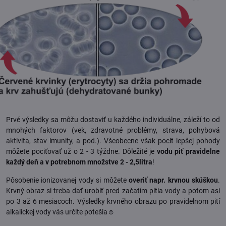
Prvé výsledky sa môžu dostaviť u každého individuálne, záleží to od
mnohých faktorov (vek, zdravotné problémy, strava, pohybová
aktivita, stav imunity, a pod.). Všeobecne však pocit lepšej pohody
môžete pociťovať už o 2 - 3 týždne. Dôležité je
vodu piť pravidelne
každý deň a v potrebnom množstve 2 - 2,5litra
!
Pôsobenie ionizovanej vody si môžete
overiť napr. krvnou skúškou
.
Krvný obraz si treba dať urobiť pred začatím pitia vody a potom asi
po 3 až 6 mesiacoch. Výsledky krvného obrazu po pravidelnom pití
alkalickej vody vás určite potešia☺