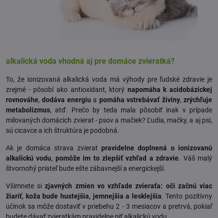
alkalická voda vhodná aj pre domáce zvieratká?
To, že ionizovaná alkalická voda má výhody pre ľudské zdravie je
zrejmé - pôsobí ako antioxidant, ktorý
napomáha k acidobázickej
rovnováhe
,
dodáva energiu
a
pomáha vstrebávať živiny
,
zrýchľuje
metabolizmus
, atď. Prečo by teda mala pôsobiť inak v prípade
milovaných domácich zvierat - psov a mačiek? Ľudia, mačky, a aj psi,
sú cicavce a ich štruktúra je podobná.
Ak je domáca strava zvierat
pravidelne doplnená o ionizovanú
alkalickú vodu, pomôže im to zlepšiť vzhľad a zdravie
. Váš malý
štvornohý priateľ bude ešte zábavnejší a energickejší.
Všimnete si
zjavných zmien vo vzhľade zvieraťa: oči začnú viac
žiariť, koža bude hustejšia, jemnejšia a lesklejšia
. Tento pozitívny
účinok sa môže dostaviť v priebehu 2 - 3 mesiacov a pretrvá, pokiaľ
budete dávať zvieratkám pravidelne piť alkalickú vodu.