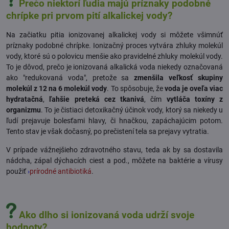
Prečo niektorí ľudia majú príznaky podobné
chrípke pri prvom pití alkalickej vody?
Na začiatku pitia ionizovanej alkalickej vody si môžete všimnúť
príznaky podobné chrípke. Ionizačný proces vytvára zhluky molekúl
vody, ktoré sú o polovicu menšie ako pravidelné zhluky molekúl vody.
To je dôvod, prečo je ionizovaná alkalická voda niekedy označovaná
ako "redukovaná voda", pretože sa
zmenšila veľkosť skupiny
molekúl z 12 na 6 molekúl vody
. To spôsobuje, že
voda je oveľa viac
hydratačná
,
ľahšie preteká cez tkanivá
, čím
vytláča toxíny z
organizmu
. To je čistiaci detoxikačný účinok vody, ktorý sa niekedy u
ľudí prejavuje bolesťami hlavy, či hnačkou, zapáchajúcim potom.
Tento stav je však dočasný, po prečistení tela sa prejavy vytratia.
V prípade vážnejšieho zdravotného stavu, teda ak by sa dostavila
nádcha, zápal dýchacích ciest a pod., môžete na baktérie a vírusy
použiť
›
prírodné antibiotiká
.
Ako dlho si ionizovaná voda udrží svoje
hodnoty?