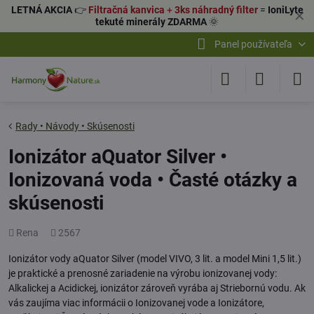
LETNÁ AKCIA
👉
Filtračná kanvica
+
3ks náhradný filter
=
IoniLyte
✕
tekuté minerály ZDARMA
🌞
Panel používateľa
Rady • Návody • Skúsenosti
Ionizátor aQuator Silver •
Ionizovaná voda • Časté otázky a
skúsenosti
Pridal
Počet
Rena
2567
zobrazení
Ionizátor vody aQuator Silver (model VIVO, 3 lit. a model Mini 1,5 lit.)
je praktické a prenosné zariadenie na výrobu ionizovanej vody:
Alkalickej a Acidickej, ionizátor zároveň vyrába aj Striebornú vodu. Ak
vás zaujíma viac informácii o Ionizovanej vode a Ionizátore,