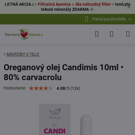
LETNÁ AKCIA
👉
Filtračná kanvica
+
3ks náhradný filter
=
IoniLyte
✕
tekuté minerály ZDARMA
🌞
Panel používateľa
MIKRÓBY V TELE
Oreganový olej Candimis 10ml •
80% carvacrolu
Hodnotenie
4.08
/
5
(
13
x)