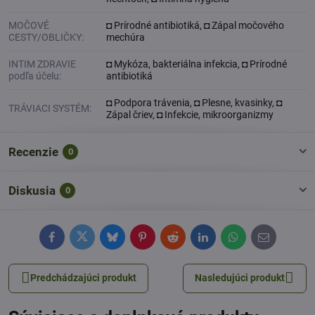
MOČOVÉ
◘ Prírodné antibiotiká, ◘ Zápal močového
CESTY/OBLIČKY:
mechúra
INTIM ZDRAVIE
◘ Mykóza, bakteriálna infekcia, ◘ Prírodné
podľa účelu:
antibiotiká
◘ Podpora trávenia, ◘ Plesne, kvasinky, ◘
TRÁVIACI SYSTÉM:
Zápal čriev, ◘ Infekcie, mikroorganizmy
Recenzie
0
Diskusia
0
Facebook
Twitter
Bluesky
Pinterest
Reddit
LinkedIn
WhatsApp
E-
mail
Predchádzajúci produkt
Nasledujúci produkt