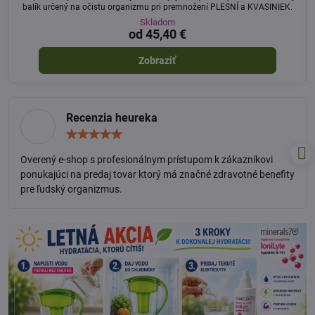
balík určený na očistu organizmu pri premnožení PLESNÍ a KVASINIEK.
Skladom
od 45,40 €
Zobraziť
Recenzia heureka
Hodnotenie:
5
/
Overený e-shop s profesionálnym prístupom k zákazníkovi
5
ponukajúci na predaj tovar ktorý má značné zdravotné benefity
pre ľudský organizmus.