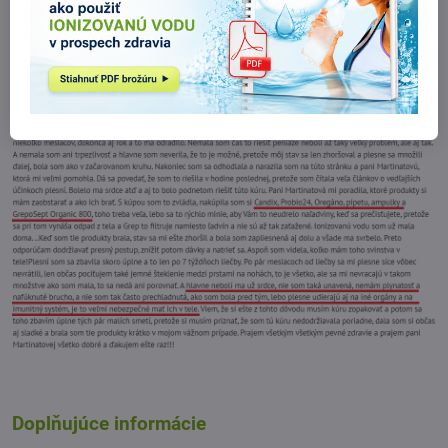
Osobná skúsenosť Andrejky pri problémoch s
plesňami
Doplňujúce informácie