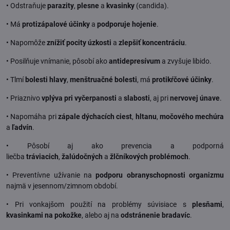
• Odstraňuje
parazity
,
plesne
a
kvasinky
(candida).
• Má
protizápalové účinky
a
podporuje hojenie
.
• Napomôže
znížiť pocity úzkosti
a
zlepšiť koncentráciu
.
• Posilňuje vnímanie, pôsobí ako
antidepresívum
a zvyšuje libido.
• Tlmí
bolesti hlavy
,
menštruačné bolesti
, má
protikŕčové účinky
.
• Priaznivo
vplýva pri vyčerpanosti
a
slabosti
, aj pri
nervovej únave
.
• Napomáha pri
zápale dýchacích ciest
,
hltanu
,
močového mechúra
a
ľadvín
.
• Pôsobí aj ako prevencia a podporná
liečba
tráviacich
,
žalúdočných
a
žlčníkových problémoch
.
• Preventívne užívanie na
podporu obranyschopnosti organizmu
najmä v jesennom/zimnom období.
• Pri vonkajšom použití na problémy súvisiace s
plesňami
,
kvasinkami na pokožke
, alebo aj na
odstránenie bradavíc
.