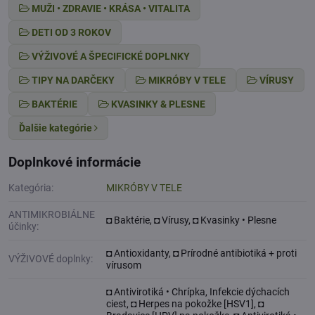
MUŽI • ZDRAVIE • KRÁSA • VITALITA
DETI OD 3 ROKOV
VÝŽIVOVÉ A ŠPECIFICKÉ DOPLNKY
TIPY NA DARČEKY
MIKRÓBY V TELE
VÍRUSY
BAKTÉRIE
KVASINKY & PLESNE
Ďalšie kategórie
Doplnkové informácie
Kategória:
MIKRÓBY V TELE
ANTIMIKROBIÁLNE
◘ Baktérie, ◘ Vírusy, ◘ Kvasinky • Plesne
účinky:
◘ Antioxidanty, ◘ Prírodné antibiotiká + proti
VÝŽIVOVÉ doplnky:
vírusom
◘ Antivirotiká • Chrípka, Infekcie dýchacích
ciest, ◘ Herpes na pokožke [HSV1], ◘