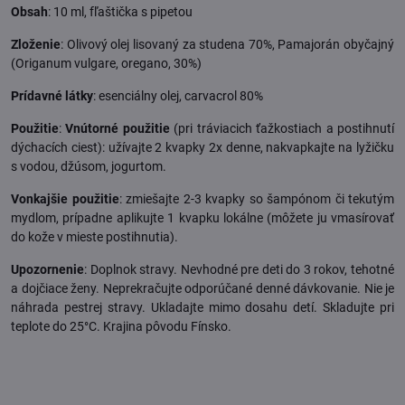
Obsah
:
10 ml, fľaštička s pipetou
Zloženie
:
Olivový olej lisovaný za studena 70%, Pamajorán obyčajný
(Origanum vulgare, oregano, 30%)
Prídavné látky
:
esenciálny olej, carvacrol 80%
Použitie
:
Vnútorné použitie
(pri tráviacich ťažkostiach a postihnutí
dýchacích ciest): užívajte 2 kvapky 2x denne, nakvapkajte na lyžičku
s vodou, džúsom, jogurtom.
Vonkajšie použitie
: zmiešajte 2-3 kvapky so šampónom či tekutým
mydlom, prípadne aplikujte 1 kvapku lokálne (môžete ju vmasírovať
do kože v mieste postihnutia).
Upozornenie
:
Doplnok stravy. Nevhodné pre deti do 3 rokov, tehotné
a dojčiace ženy. Neprekračujte odporúčané denné dávkovanie. Nie je
náhrada pestrej stravy. Ukladajte mimo dosahu detí. Skladujte pri
teplote do 25°C. Krajina pôvodu Fínsko.
.