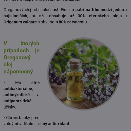
Oreganový olej od spoločnosti Finclub
patrí na trhu medzi jeden z
najsilnejších
, pretože
obsahuje až 30% éterického oleja z
Origanum vulgare
s obsahom
80% carvacrolu
.
V ktorých
prípadoch je
Oreganový
olej
nápomocný
• Má silné
antibakteriálne
,
antimykotické
a
antiparazitické
účinky.
• Chráni bunky pred
voľnými radikálmi -
silný antioxidant
.