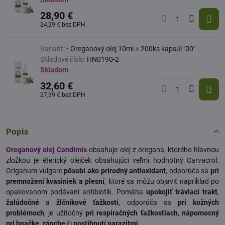
28,90 €
24,29 €
bez DPH
Variant:
• Oreganový olej 10ml + 200ks kapsúl "00"
Skladové číslo:
HN0190-2
Skladom
32,60 €
27,39 €
bez DPH
Popis
Oreganový olej Candimis
obsahuje olej z oregana, ktorého hlavnou
zložkou je éterický olejček obsahujúci veľmi hodnotný Carvacrol.
Origanum vulgare
pôsobí ako prírodný antioxidant
, odporúča sa
pri
premnožení kvasiniek a plesní
, ktoré sa môžu objaviť napríklad po
opakovanom podávaní antibiotík. Pomáha
upokojiť tráviaci trakt
,
žalúdočné
a
žlčníkové ťažkosti
, odporúča sa
pri kožných
problémoch
, je užitočný
pri respiračných ťažkostiach
,
nápomocný
pri hnačke
,
zápche
či
postihnutí parazitmi
.