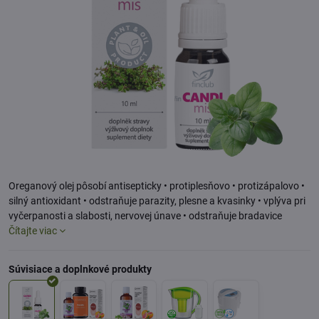
Oreganový olej pôsobí antisepticky • protiplesňovo • protizápalovo •
silný antioxidant • odstraňuje parazity, plesne a kvasinky • vplýva pri
vyčerpanosti a slabosti, nervovej únave • odstraňuje bradavice
Čítajte viac