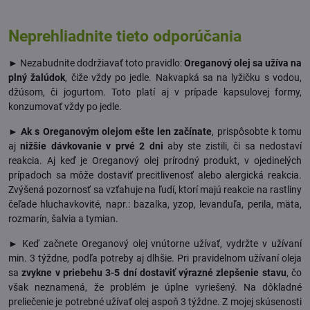
Neprehliadnite tieto odporúčania
► Nezabudnite dodržiavať toto pravidlo:
Oreganový olej sa užíva na
plný žalúdok
, čiže vždy po jedle. Nakvapká sa na lyžičku s vodou,
džúsom, či jogurtom. Toto platí aj v prípade kapsulovej formy,
konzumovať vždy po jedle.
►
Ak s Oreganovým olejom ešte len začínate
, prispôsobte k tomu
aj
nižšie dávkovanie v prvé 2 dni
aby ste zistili, či sa nedostaví
reakcia. Aj keď je Oreganový olej prírodný produkt, v ojedinelých
prípadoch sa môže dostaviť precitlivenosť alebo alergická reakcia.
Zvýšená pozornosť sa vzťahuje na ľudí, ktorí majú reakcie na rastliny
čeľade hluchavkovité, napr.: bazalka, yzop, levanduľa, perila, mäta,
rozmarín, šalvia a tymian.
► Keď začnete Oreganový olej vnútorne užívať, vydržte v užívaní
min. 3 týždne, podľa potreby aj dlhšie. Pri pravidelnom užívaní oleja
sa
zvykne v priebehu 3-5 dní dostaviť výrazné zlepšenie stavu
, čo
však neznamená, že problém je úplne vyriešený. Na dôkladné
preliečenie je potrebné užívať olej aspoň 3 týždne. Z mojej skúsenosti