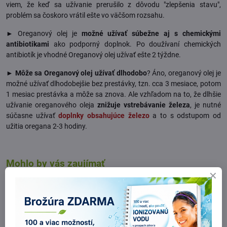
viem, že keď sa užívanie prerušilo z dôvodu "zlepšenia stavu",
problém sa čoskoro vrátil ešte vo väčšom rozsahu.
► Oreganový olej je
možné užívať súbežne aj s chemickými
antibiotikami
ako podporný doplnok. Po doužívaní chemických
antibiotík je vhodné Oreganový olej užívať ešte 2 týždne.
►
Môže sa Oreganový olej užívať dlhodobo
? Áno, oreganový olej je
možné užívať dlhodobejšie bez prestávky, tzn. cca 3 mesiace, potom
1 mesiac prestávka a môže sa znova. Ale vzhľadom na to, že dlhšie
užívanie oreganového oleja
znižuje vstrebávanie železa
, je nutné
súčasne užívať
doplnky obsahujúce železo
a to s odstupom od
užitia oregana 2-3 hodiny.
Mohlo by vás zaujímať
•
Články z Natur♥Blogu: Skúsenosti s Oreganovým olejom
•
Čo musíte vedieť, aby ste sa plesní na nohách zbavili čo najskôr