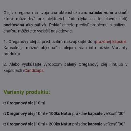
Olej z oregana má svoju charakteristickú
aromatickú vôňu a chuť
,
ktorá môže byť pre niektorých ľudí (týka sa to hlavne detí)
pociťovaná ako pálivá
. Pokiaľ chcete predísť problému s pálivou
chuťou, môžete to vyriešiť nasledovne:
1. Oreganový olej si pred užitím nakvapkajte do
›
prázdnej kapsule
.
Kapsule je môžné objednať s olejom, viac info nižšie: Varianty
produktu
2. Alebo vyskúšajte výrobcom balený Oreganový olej FinClub v
kapsulách
›
Candicaps
Varianty produktu:
◘ Oreganový olej
10ml
◘ Oreganový olej
10ml +
100ks Natur
prázdne
kapsule
veľkosť "00"
◘ Oreganový olej
10ml +
200ks Natur
prázdne
kapsule
veľkosť "00"