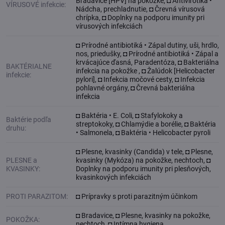
Bradavice [HPV] na pokožke, ◘ Antivirotiká •
VÍRUSOVÉ infekcie:
Nádcha, prechladnutie, ◘ Črevná vírusová
chrípka, ◘ Doplnky na podporu imunity pri
vírusových infekciách
◘ Prírodné antibiotiká • Zápal dutiny, uši, hrdlo,
nos, priedušky, ◘ Prírodné antibiotiká • Zápal a
krvácajúce ďasná, Paradentóza, ◘ Bakteriálna
BAKTÉRIALNE
infekcia na pokožke , ◘ Žalúdok [Helicobacter
infekcie:
pylori], ◘ Infekcia močové cesty, ◘ Infekcia
pohlavné orgány, ◘ Črevná bakteriálna
infekcia
◘ Baktéria • E. Coli, ◘ Stafylokoky a
Baktérie podľa
streptokoky, ◘ Chlamýdie a borélie, ◘ Baktéria
druhu:
• Salmonela, ◘ Baktéria • Helicobacter pyroli
◘ Plesne, kvasinky (Candida) v tele, ◘ Plesne,
PLESNE a
kvasinky (Mykóza) na pokožke, nechtoch, ◘
KVASINKY:
Doplnky na podporu imunity pri plesňových,
kvasinkových infekciách
PROTI PARAZITOM:
◘ Prípravky s proti parazitným účinkom
◘ Bradavice, ◘ Plesne, kvasinky na pokožke,
POKOŽKA:
nechtoch, ◘ Intímna hygiena