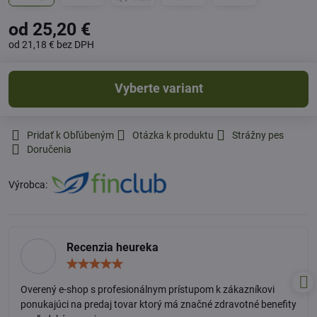
od 25,20 €
od 21,18 €
bez DPH
Vyberte variant
Pridať k Obľúbeným
Otázka k produktu
Strážny pes
Doručenia
Výrobca:
Recenzia heureka
Hodnotenie:
5
/
Overený e-shop s profesionálnym prístupom k zákazníkovi
5
ponukajúci na predaj tovar ktorý má značné zdravotné benefity