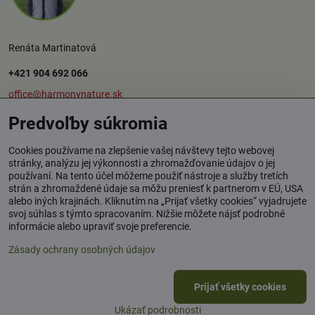
Renáta Martinatová
+421 904 692 066
office@harmonynature.sk
Predvoľby súkromia
O spoločnosti
Cookies používame na zlepšenie vašej návštevy tejto webovej
stránky, analýzu jej výkonnosti a zhromažďovanie údajov o jej
používaní. Na tento účel môžeme použiť nástroje a služby tretích
Harmony Nature s.r.o.
strán a zhromaždené údaje sa môžu preniesť k partnerom v EÚ, USA
Štúrova 37, 949 01 Nitra
alebo iných krajinách. Kliknutím na „Prijať všetky cookies“ vyjadrujete
svoj súhlas s týmto spracovaním. Nižšie môžete nájsť podrobné
Osobný odber tovaru: Rybník / okr. Levice
informácie alebo upraviť svoje preferencie.
Zásady ochrany osobných údajov
©
2026
Copyright
Prijať všetky cookies
Predvoľby súkromia
Zásady ochrany osobných údajov
Ukázať podrobnosti
Vytvorené pomocou:
BiznisWeb.sk