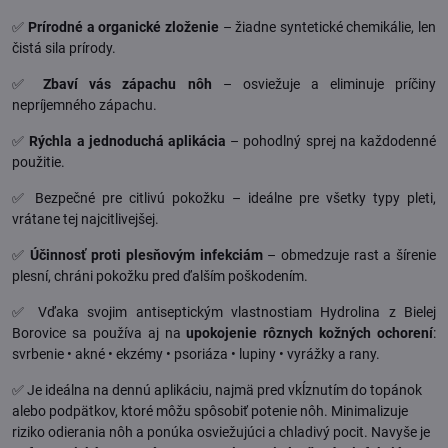
✅
Prírodné a organické zloženie
– žiadne syntetické chemikálie, len
čistá sila prírody.
✅
Zbaví vás zápachu nôh
– osviežuje a eliminuje príčiny
nepríjemného zápachu.
✅
Rýchla a jednoduchá aplikácia
– pohodlný sprej na každodenné
použitie.
✅ Bezpečné pre citlivú pokožku – ideálne pre všetky typy pleti,
vrátane tej najcitlivejšej.
✅
Účinnosť proti plesňovým infekciám
– obmedzuje rast a šírenie
plesní, chráni pokožku pred ďalším poškodením.
✅ Vďaka svojim antiseptickým vlastnostiam Hydrolina z Bielej
Borovice sa používa aj na
upokojenie rôznych kožných ochorení
:
svrbenie • akné • ekzémy • psoriáza • lupiny • vyrážky a rany.
✅ Je ideálna na dennú aplikáciu, najmä pred vkĺznutím do topánok
alebo podpätkov, ktoré môžu spôsobiť potenie nôh. Minimalizuje
riziko odierania nôh a ponúka osviežujúci a chladivý pocit. Navyše je