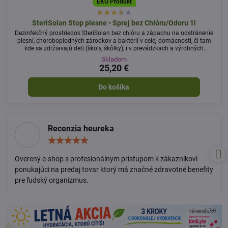
EKO Produkt
SteriSolan Stop plesne • Sprej bez Chlóru/Odoru 1l
Dezinfekčný prostriedok SteriSolan bez chlóru a zápachu na odstránenie
plesní, choroboplodných zárodkov a baktérií v celej domácnosti, či tam
kde sa zdržiavajú deti (školy, škôlky), i v prevádzkach a výrobných
priestoroch.
Skladom
25,20 €
Do košíka
Recenzia heureka
Hodnotenie:
5
/
Overený e-shop s profesionálnym prístupom k zákazníkovi
5
ponukajúci na predaj tovar ktorý má značné zdravotné benefity
pre ľudský organizmus.