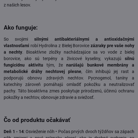
z našich lesov.
Ako funguje:
So svojimi
silnými antibakteriálnymi a antioxidačnými
vlastnosťami
robí Hydrolina z Bielej Borovice
zázraky pre vaše nohy
a nechty
. Bioaktívne zložky nachádzajúce sa vo vode z bielej
borovice, ako sú terpény a živicové kyseliny, vykazujú
silnú
fungicídnu aktivitu
tým, že
narúšajú bunkové membrány a
metabolické dráhy nechtovej plesne
, čím inhibujú jej rast a
podporujú obnovu zdravých nechtov. Pycnogenol, taníny a
katechíny zároveň pomáhajú omladiť pokožku a neutralizovať
pachy. Táto bioaktívna zmes poskytuje prirodzenú, účinnú ochranu
pokožky a nechtov, obnovuje zdravie a sviežosť.
Čo od produktu očakávať
Deň 1 - 14
: Osvieženie nôh • Počas prvých dvoch týždňov sa zápach
nôh zmierni a prvé príznaky plesní, ako je drobné svrbenie, sa