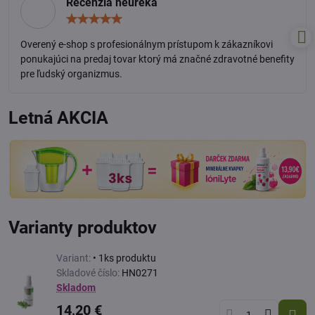
Recenzia heureka
Hodnotenie:
5
/
Overený e-shop s profesionálnym prístupom k zákazníkovi
5
ponukajúci na predaj tovar ktorý má značné zdravotné benefity
pre ľudský organizmus.
Letná AKCIA
Varianty produktov
Variant:
• 1ks produktu
Skladové číslo:
HN0271
Skladom
14,20 €