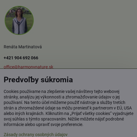
Renáta Martinatová
+421 904 692 066
office@harmonynature.sk
Predvoľby súkromia
O spoločnosti
Cookies používame na zlepšenie vašej návštevy tejto webovej
stránky, analýzu jej výkonnosti a zhromažďovanie údajov o jej
používaní. Na tento účel môžeme použiť nástroje a služby tretích
Harmony Nature s.r.o.
strán a zhromaždené údaje sa môžu preniesť k partnerom v EÚ, USA
Štúrova 37, 949 01 Nitra
alebo iných krajinách. Kliknutím na „Prijať všetky cookies“ vyjadrujete
svoj súhlas s týmto spracovaním. Nižšie môžete nájsť podrobné
Osobný odber tovaru: Rybník / okr. Levice
informácie alebo upraviť svoje preferencie.
Zásady ochrany osobných údajov