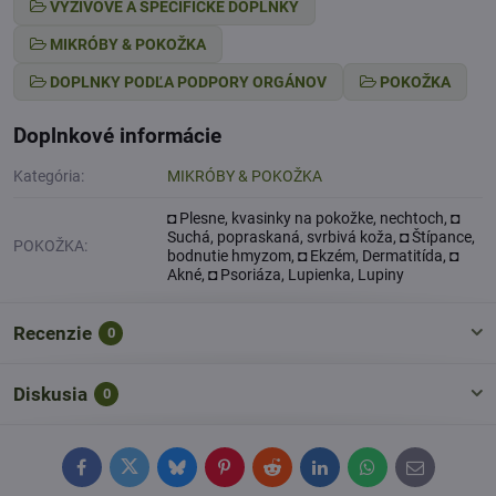
VÝŽIVOVÉ A ŠPECIFICKÉ DOPLNKY
MIKRÓBY & POKOŽKA
DOPLNKY PODĽA PODPORY ORGÁNOV
POKOŽKA
Doplnkové informácie
Kategória:
MIKRÓBY & POKOŽKA
◘ Plesne, kvasinky na pokožke, nechtoch, ◘
Suchá, popraskaná, svrbivá koža, ◘ Štípance,
POKOŽKA:
bodnutie hmyzom, ◘ Ekzém, Dermatitída, ◘
Akné, ◘ Psoriáza, Lupienka, Lupiny
Recenzie
0
Diskusia
0
Facebook
Twitter
Bluesky
Pinterest
Reddit
LinkedIn
WhatsApp
E-
mail