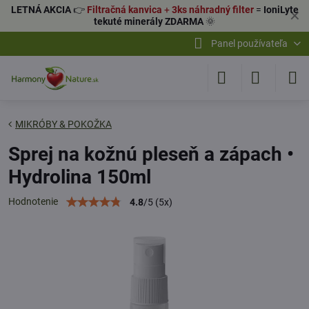
LETNÁ AKCIA
👉
Filtračná kanvica
+
3ks náhradný filter
=
IoniLyte
✕
tekuté minerály ZDARMA
🌞
Panel používateľa
MIKRÓBY & POKOŽKA
Sprej na kožnú pleseň a zápach •
Hydrolina 150ml
Hodnotenie
4.8
/
5
(
5
x)