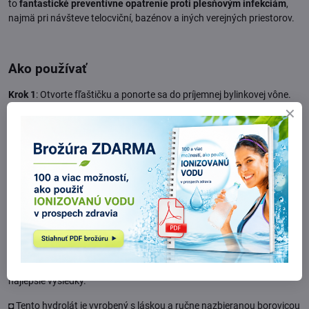
to
fantastické preventívne opatrenie proti plesňovým infekciám
,
najmä pri návšteve telocviční, bazénov a iných verejných priestorov.
Ako používať
Krok 1
: Otvorte fľaštičku a ponorte sa do príjemnej bylinkovej vône.
Krok 2
: Dôkladne nastriekajte na chodidlá, medzi prsty, po členky
alebo jednoducho na problematické miesto.
Krok 3
: Počkajte niekoľko minút, kým sa vstrebe. Vhodné na
neobmedzené každodenné použitie. Vhodné aj na osvieženie
nepríjemne zapáchajúcich topánok :)
◘ Pre optimálne výsledky nastriekajte Hydrolinu z Bielej Borovice 1-2x
denne priamo na postihnuté miesto, najmä pred spaním.
◘ Skladujte Hydrolinu mimo slnečného žiarenia na chladnom a
suchom mieste a použite ju do 90 dní od otvorenia, aby ste dosiahli
najlepšie výsledky.
◘ Tento hydrolát je vyrobený s láskou a ručne nazbieranou borovicou