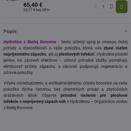
65,40 €
53,17 €
bez DPH
Popis
Hydrolina z Bielej Borovice
- tento účinný sprej je zmesou čistej
prírody a starostlivosti o vašu pokožku, ktorá vás
zbaví nielen
nepríjemného zápachu
, ale aj
plesňových infekcií
. Hydrolina pôsobí
jemne, no zároveň efektívne – účinné prírodné zložky pomáhajú
eliminovať príčiny zápachu a zároveň podporujú regeneráciu a
zdravie pokožky.
Vďaka osviežujúcemu a antibakteriálnemu účinku borovice sa vaša
pokožka dýcha čistotou, bez chemických prísad a zbytočných
dráždivých látok. Objavte
prírodné riešenie pre plesňové
infekcie
a
nepríjemný zápach nôh
s Hydrolinou – Organickou vodou
z Bielej Borovice.