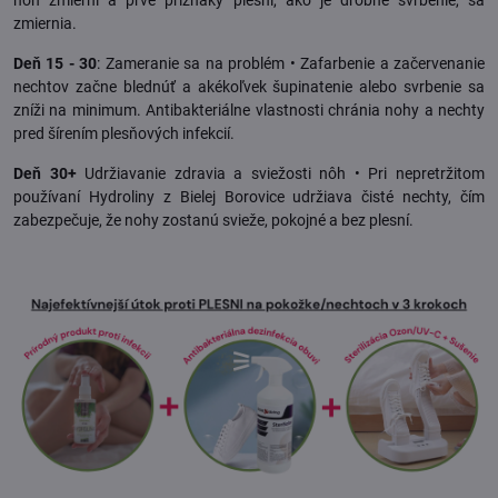
zmiernia.
Deň 15 - 30
: Zameranie sa na problém • Zafarbenie a začervenanie
nechtov začne blednúť a akékoľvek šupinatenie alebo svrbenie sa
zníži na minimum. Antibakteriálne vlastnosti chránia nohy a nechty
pred šírením plesňových infekcií.
Deň 30+
Udržiavanie zdravia a sviežosti nôh • Pri nepretržitom
používaní Hydroliny z Bielej Borovice udržiava čisté nechty, čím
zabezpečuje, že nohy zostanú svieže, pokojné a bez plesní.