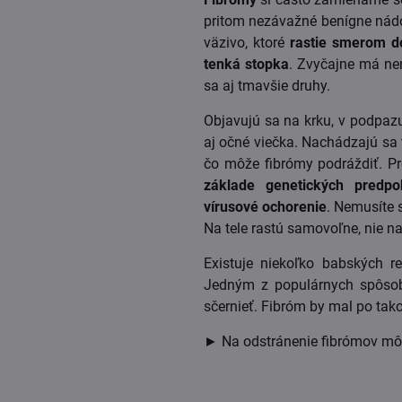
pritom nezávažné benígne nádo
väzivo, ktoré
rastie smerom do
tenká stopka
. Zvyčajne má ne
sa aj tmavšie druhy.
Objavujú sa na krku, v podpazu
aj očné viečka. Nachádzajú sa t
čo môže fibrómy podráždiť. Pr
základe genetických predpo
vírusové ochorenie
. Nemusíte 
Na tele rastú samovoľne, nie n
Existuje niekoľko babských r
Jedným z populárnych spôso
sčernieť. Fibróm by mal po ta
► Na odstránenie fibrómov môž