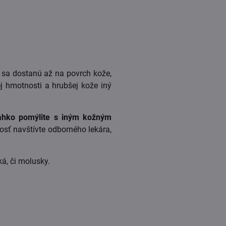
̌ sa dostanú až na povrch kože,
j hmotnosti a hrubšej kože iný
ahko pomýlite s iným kožným
nosť navštívte odborného lekára,
ká, či molusky.