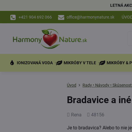
LETNÁ AKC
+421 904 692 066
office@harmonynature.sk
ÚVO
IONIZOVANÁ VODA
MIKRÓBY V TELE
MIKRÓBY & 
Úvod
Rady • Návody • Skúsenost
Bradavice a iné
Pridal
Počet
Rena
48156
zobrazení
Je to bradavica? Alebo to nie j