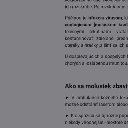
ich rozškrábe. Po rozškriabaní 
Príčinou je
infekcia vírusom
, 
contagiosum [moluskum kont
telesnými tekutinami vrá
kontaminovať zdieľané predm
uteráky a hračky ,a šíriť sa ic
U dospievajúcich a dospelých ľ
chorých s
›
oslabenou imunitou
Ako sa molusiek zbavi
► V ambulancii kožného lekár
možné odstrániť laserom aleb
► K dispozícii sú aj rôzne príp
niekedy vhodnejšie - niektoré d