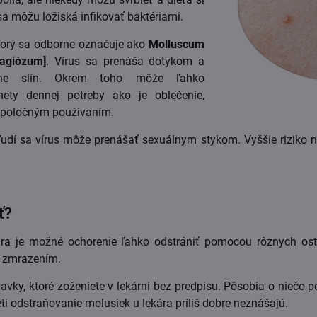
sa môžu ložiská infikovať baktériami.
ktorý sa odborne označuje ako
Molluscum
agiózum]
. Vírus sa prenáša dotykom a
tane slín. Okrem toho môže ľahko
ety dennej potreby ako je oblečenie,
h spoločným používaním.
udí sa vírus môže prenášať sexuálnym stykom. Vyššie riziko ná
.
ť?
a je možné ochorenie ľahko odstrániť pomocou rôznych ostrý
o zmrazením.
ravky, ktoré zoženiete v lekárni
bez predpisu.
Pôsobia o niečo po
eti odstraňovanie molusiek u lekára príliš dobre neznášajú.