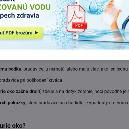
kurím okom a bradavicou:
vaním kože
– sú formou otlaku, a nie sú nákazlivé, bradavice m
 vyskytujú sa iba na nohách, kým bradavice sa môžu nachádzať v
ernu bodku
, bradavice ju nemajú, alebo majú viac, ako len jedn
 bradavica pri poškodení krváca
rie oko začne droliť
, zbelie a na dotyk zdrsnie, hoci pôvodne je
vrch pokožky
, stred bradavice na chodidle je vpadnutý smerom 
kurie oko?