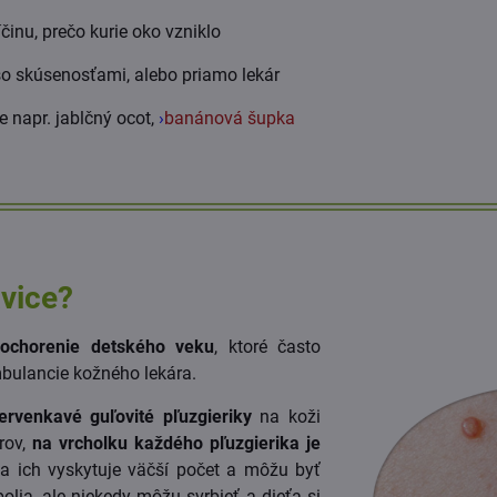
íčinu, prečo kurie oko vzniklo
 skúsenosťami, alebo priamo lekár
napr. jablčný ocot,
›
banánová šupka
avice?
 ochorenie detského veku
, ktoré často
mbulancie kožného lekára.
ervenkavé guľovité pľuzgieriky
na koži
rov,
na vrcholku každého pľuzgierika je
sa ich vyskytuje väčší počet a môžu byť
olia, ale niekedy môžu svrbieť a dieťa si