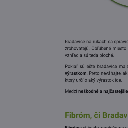
Bradavice na rukách sa spravidla
zrohovatejú. Obľúbené miesto
vzhľad a sú teda ploché.
Pokiaľ sú ešte bradavice mal
výrastkom
. Preto neváhajte, a
ktorý určí o aký výrastok ide.
Medzi
neškodné a najčastejšie
Fibróm, či Bradav
Fibrómy
si často zamieňame s