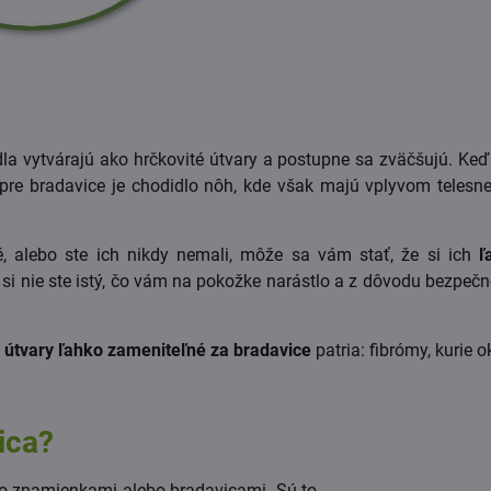
 vytvárajú ako hrčkovité útvary a postupne sa zväčšujú. Ked
 pre bradavice je chodidlo nôh, kde však majú vplyvom telesne
é, alebo ste ich nikdy nemali, môže sa vám stať, že si ich
ľ
k si nie ste istý, čo vám na pokožke narástlo a z dôvodu bezpeč
 útvary ľahko zameniteľné za bradavice
patria: fibrómy, kurie o
ica?
o znamienkami alebo bradavicami. Sú to