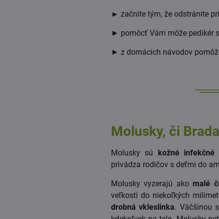
►
začnite tým, že odstránite pr
► pomôcť Vám môže pedikér so
► z domácich návodov pomôže 
Molusky, či Brad
Molusky sú
kožné infekčné
privádza rodičov s deťmi do a
Molusky vyzerajú ako
malé č
veľkosti do niekoľkých milimet
drobná vkleslinka
. Väčšinou 
kdekoľvek na tele. Molusky neb