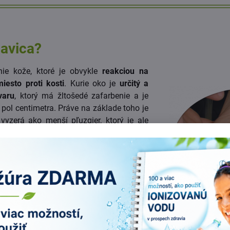
davica?
nie kože, ktoré je obvykle
reakciou na
iesto proti kosti
. Kurie oko je
určitý a
varu
, ktorý má žltošedé zafarbenie a je
 pol centimetra. Práve na základe toho je
yzerá ako menší pľuzgier, ktorý je ale
kytuje kurie oko na nohách, napríklad na
 na nevhodnú obuv. Kurie oko je totiž
a
v oblasti, ktorá bola vystavená tlaku a
né ho nájsť na vystupujúcej kosti a na
eto najviac postihuje toto ochorenie päty,
oré sú najviac namáhané. Veľmi dôležité
é kurie oko liečiť, odstrániť príčinu toho,