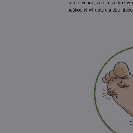
samoliečbou, zájdite za kožným
neškodný výrastok, alebo niečo 