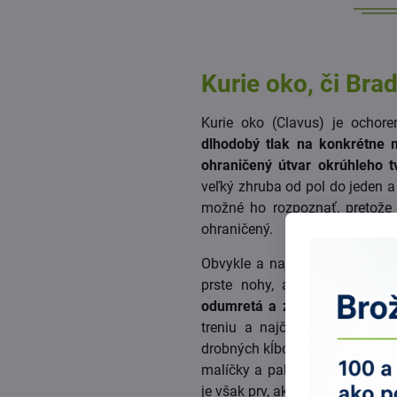
Kurie oko, či Bra
Kurie oko (Clavus) je ochore
dlhodobý tlak na konkrétne m
ohraničený útvar okrúhleho t
veľký zhruba od pol do jeden a
možné ho rozpoznať, pretože v
ohraničený.
Obvykle a najčastejšie sa vys
prste nohy, a ide o reakciu
odumretá a zrohovatená kož
treniu a najčastejšie je mož
drobných kĺboch končatín. Aj pr
malíčky a palce na nohách, kt
je však prv, ako sa začne samotn