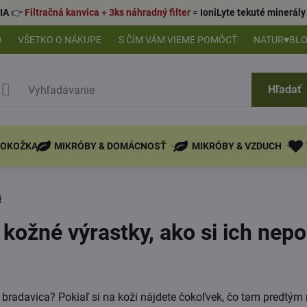
IA
👉
Filtračná kanvica
+
3ks náhradný filter
=
IoniLyte tekuté minerá
D
VŠETKO O NÁKUPE
S ČÍM VÁM VIEME POMÔCŤ
NATUR♥BL
Hľadať
POKOŽKA
MIKRÓBY & DOMÁCNOSŤ
MIKRÓBY & VZDUCH
i
 kožné výrastky, ako si ich nep
e bradavica? Pokiaľ si na koži nájdete čokoľvek, čo tam predtým 