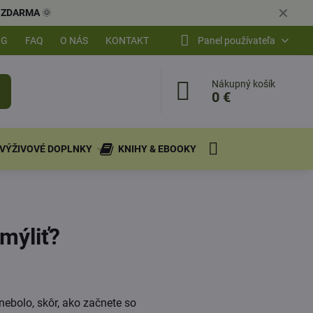
✕
ly ZDARMA
🌞
OG
FAQ
O NÁS
KONTAKT
Panel používateľa
Nákupný košík
0 €
VÝŽIVOVÉ DOPLNKY
KNIHY & EBOOKY
omýliť?
nebolo, skôr, ako začnete so