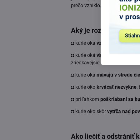
prečo vzniklo.
Aký je rozdiel medzi 
◘ kurie oká
vznikajú opotrebo
◘ kurie oká
väčšinou bolia
, no
zriedkavejšie
◘ kurie oká
mávajú v strede či
◘ kurie oko
krvácať nezvykne
,
◘ pri ľahkom
poškriabaní sa ku
◘ kurie oko skôr
vytŕča nad po
Ako liečiť a odstrániť 