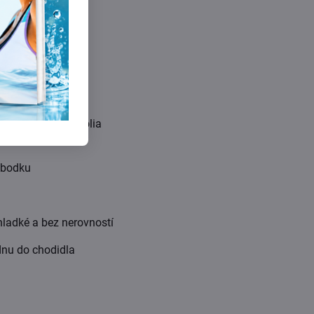
ajú vírusový pôvod
šade na tele, a bolia
u bodku
 hladké a bez nerovností
dnu do chodidla