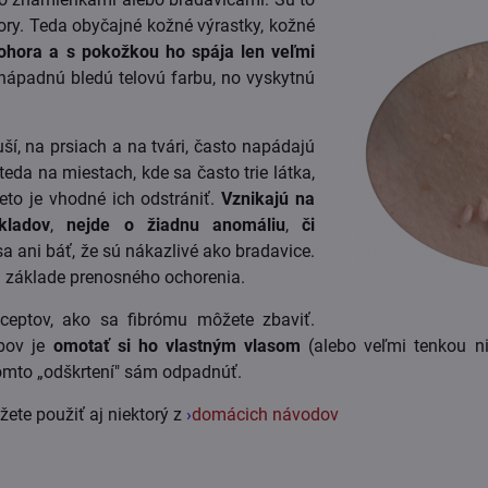
ry. Teda obyčajné kožné výrastky, kožné
hora a s pokožkou ho spája len veľmi
nápadnú bledú telovú farbu, no vyskytnú
ší, na prsiach a na tvári, často napádajú
eda na miestach, kde sa často trie látka,
eto je vhodné ich odstrániť.
Vznikajú na
kladov
,
nejde o žiadnu anomáliu
,
či
sa ani báť, že sú nákazlivé ako bradavice.
a základe prenosného ochorenia.
eceptov, ako sa fibrómu môžete zbaviť.
bov je
omotať si ho vlastným vlasom
(alebo veľmi tenkou ni
komto „odškrtení" sám odpadnúť.
ete použiť aj niektorý z
›
domácich návodov