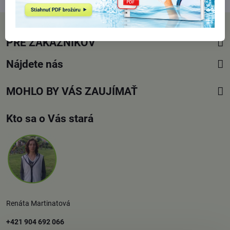
PRE ZÁKAZNÍKOV
Nájdete nás
MOHLO BY VÁS ZAUJÍMAŤ
Kto sa o Vás stará
Renáta Martinatová
+421 904 692 066