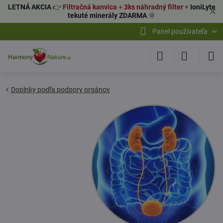
LETNÁ AKCIA
👉
Filtračná kanvica
+
3ks náhradný filter
=
IoniLyte
✕
tekuté minerály ZDARMA
🌞
Panel používateľa
Doplnky podľa podpory orgánov