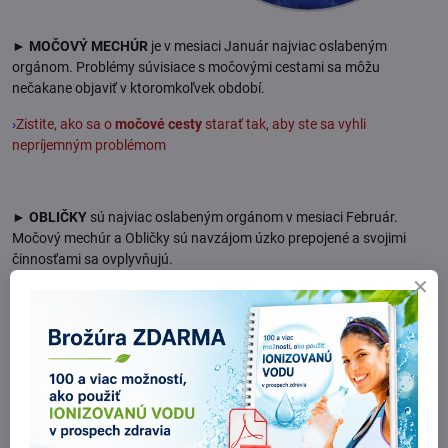
► MOČOVÝ MECHÚR
je v mesiaci Január najviac oslabeným
orgánom. Problémy súvisiace s močovými cestami sa môžu
nečakane objaviť v ktoromkoľvek období.
›
Zistite, ako sa o
močové cesty
starať tak, aby ste sa vyhli
nepríjemným problémom
► OBLIČKY
sú najviac oslabeným orgánom
v mesiaci Február.
Močový mechúr a Obličky sú navzájom úzko prepojené a svojimi
činnosťami sa ovplyvňujú.
›
Ako podporiť činnosť
obličiek
nájdete na tomto odkaze
.
Pozícia
Parametre