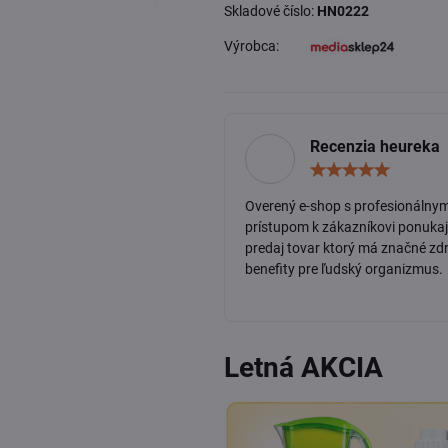
Skladové číslo:
HN0222
Výrobca:
Recenzia heureka
H
5
/
Overený e-shop s profesionálny
5
prístupom k zákazníkovi ponukaj
predaj tovar ktorý má značné zd
benefity pre ľudský organizmus.
Letná AKCIA