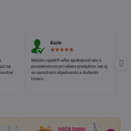
Karin
odnotenie:
Hodnotenie:
5
/
m
Môžem vyjadriť veľkú spokojnosť ako s
Rých
5
úci na
poradenstvom pri výbere produktov, tak aj
ravotné
so samotným objednaním a dodaním
tovaru.