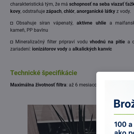
charakteristická tým, že má
schopnosť na seba viazať ťaž
kovy
, odstraňuje
zápach
,
chlór
,
anorganické látky
z vody.
◘ Obsahuje síran vápenatý,
aktívne uhlie
a maifans
kameň, PP bavlnu
◘ Mineralizačný filter pripraví vodu
vhodnú na pitie
a 
zariadení:
ionizátorov vody
a
alkalických kanvíc
Technické špecifikácie
Maximálna životnosť filtra
: až 6 mesiacov alebo 750 litrov