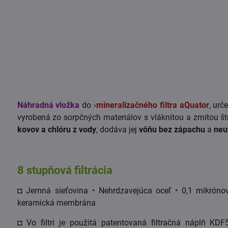
Náhradná vložka
do
›
mineralizačného filtra aQuator
, urč
vyrobená zo sorpčných materiálov s vláknitou a zrnitou 
kovov a chlóru z vody
, dodáva jej
vôňu bez zápachu
a
neu
8 stupňová filtrácia
◘ Jemná sieťovina • Nehrdzavejúca oceľ • 0,1 mikróno
keramická membrána
◘ Vo filtri je použitá patentovaná filtračná náplň KDF