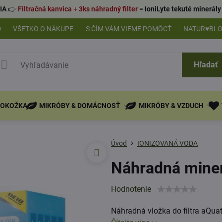
IA
👉
Filtračná kanvica
+
3ks náhradný filter
=
IoniLyte tekuté minerá
D
VŠETKO O NÁKUPE
S ČÍM VÁM VIEME POMÔCŤ
NATUR♥BL
Hľadať
POKOŽKA
MIKRÓBY & DOMÁCNOSŤ
MIKRÓBY & VZDUCH
Úvod
IONIZOVANÁ VODA
Náhradná miner
Hodnotenie
Náhradná vložka do filtra aQua