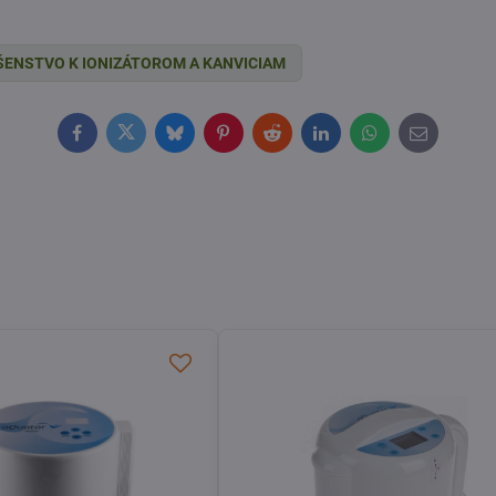
ŠENSTVO K IONIZÁTOROM A KANVICIAM
Facebook
Twitter
Bluesky
Pinterest
Reddit
LinkedIn
WhatsApp
E-
mail