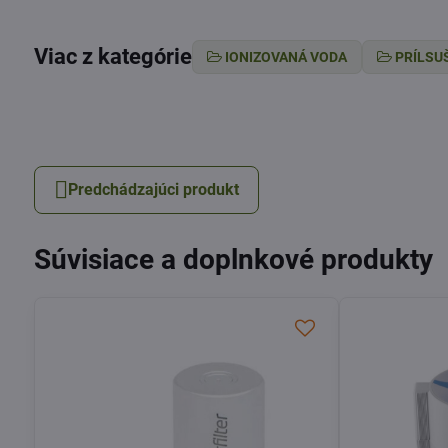
.
Viac z kategórie
IONIZOVANÁ VODA
PRÍLSU
Predchádzajúci produkt
Súvisiace a doplnkové produkty