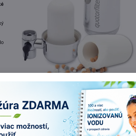
ké
ký
do