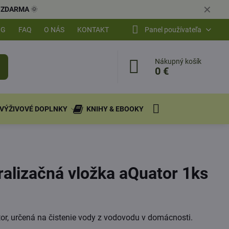
✕
ly ZDARMA
🌞
OG
FAQ
O NÁS
KONTAKT
Panel používateľa
Nákupný košík
0 €
VÝŽIVOVÉ DOPLNKY
KNIHY & EBOOKY
alizačná vložka aQuator 1ks
tor, určená na čistenie vody z vodovodu v domácnosti.