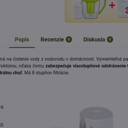
Popis
Recenzie
Diskusia
0
0
ená na čistenie vody z vodovodu v domácnosti. Vymeniteľná pa
štruktúrou, vďaka čomu
zabezpečuje viacstupňové odstránenie 
trálnu chuť
. Má 8 stupňov filtrácie.
vá
55