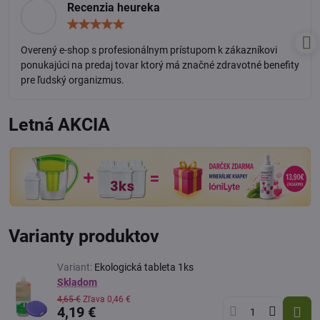
Recenzia heureka
Hodnotenie:
5
/
Overený e-shop s profesionálnym prístupom k zákazníkovi
5
ponukajúci na predaj tovar ktorý má značné zdravotné benefity
pre ľudský organizmus.
Letná AKCIA
Varianty produktov
Variant:
Ekologická tableta 1ks
Skladom
4,65 €
Zľava
0,46 €
4,19 €