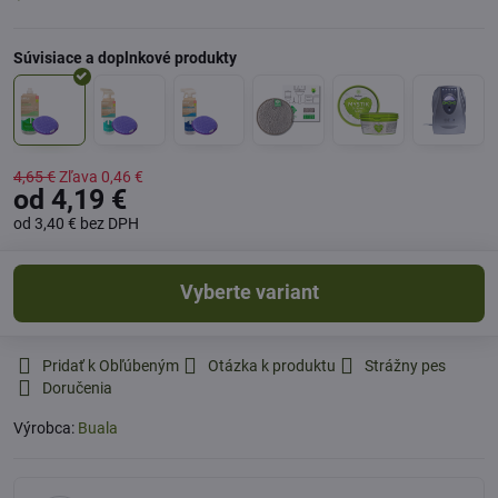
4,65 €
Zľava
0,46 €
od 4,19 €
od 3,40 €
bez DPH
Vyberte variant
Pridať k Obľúbeným
Otázka k produktu
Strážny pes
Doručenia
Výrobca:
Buala