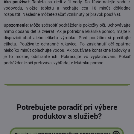
Ako používať
: Tableta sa riedi v 1l vody. Do fľaše nalejte vodu z
vodovodu, vložte tabletu a nechajte cca 10 minút dôkladne
rozpustiť. Následne môžete začať vzniknutý prípravok používať.
Upozornenie
: Môže spôsobiť podráždenie pokožky očí. Uchovávajte
mimo dosahu detí a zvierat. Ak je potrebná lekárska pomoc, majte k
dispozícii obal alebo etiketu výrobku. Pred použitím si prečítajte
etiketu. Používajte ochranné rukavice. Po zasiahnutí očí opatrne
niekoľko minút oplachujte vodou. Ak používate kontaktné šošovky a
je to možné, odstráňte ich. Pokračujte vo vyplachovaní. Pokiaľ
podráždenie očí pretrváva, vyhľadajte lekársku pomoc.
Potrebujete poradiť pri výbere
produktov a služieb?