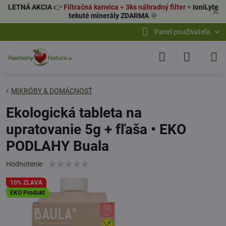
LETNÁ AKCIA
👉
Filtračná kanvica
+
3ks náhradný filter
=
IoniLyte
✕
tekuté minerály ZDARMA
🌞
Panel používateľa
MIKRÓBY & DOMÁCNOSŤ
Ekologická tableta na
upratovanie 5g + fľaša • EKO
PODLAHY Buala
Hodnotenie
10% ZĽAVA
EKO Produkt