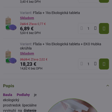
3,40 €
bez DPH
Variant:
Fľaša + 1ks Ekologická tableta
Skladom
7,65 €
Zľava
0,77 €
6,89 €
5,60 €
bez DPH
Variant:
Fľaša + 1ks Ekologická tableta + EKO Hubka
okrúhla
Skladom
20,25 €
Zľava
2,02 €
18,23 €
14,82 €
bez DPH
Popis
Baula Podlahy
je
ekologický
prostriedok špeciálne
vyvinutý na
čistenie