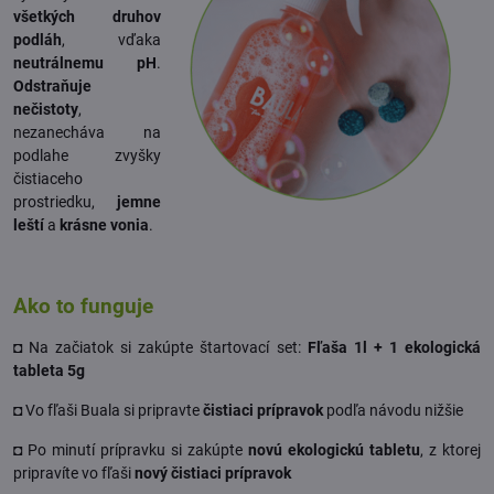
všetkých druhov
podláh
, vďaka
neutrálnemu pH
.
Odstraňuje
nečistoty
,
nezanecháva na
podlahe zvyšky
čistiaceho
prostriedku,
jemne
leští
a
krásne vonia
.
Ako to funguje
◘ Na začiatok si zakúpte štartovací set:
Fľaša 1l + 1 ekologická
tableta 5g
◘ Vo fľaši Buala si pripravte
čistiaci prípravok
podľa návodu nižšie
◘ Po minutí prípravku si zakúpte
novú ekologickú tabletu
, z ktorej
pripravíte vo fľaši
nový čistiaci prípravok