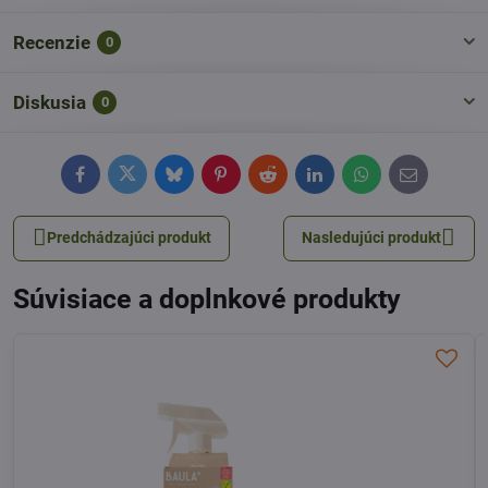
Recenzie
0
Diskusia
0
Facebook
Twitter
Bluesky
Pinterest
Reddit
LinkedIn
WhatsApp
E-
mail
Predchádzajúci produkt
Nasledujúci produkt
Súvisiace a doplnkové produkty