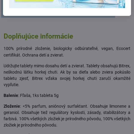
Doplňujúce informácie
100% prírodné zloženie, biologicky odbúrateľné, vegan, Ecocert
certifikát. Ochrana detí a zvierat.
Udržujte tablety mimo dosahu detí a zvierat. Tablety obsahujú Bitrex,
neškodnú látku horkej chuti. Ak by sa dieťa alebo zviera pokúsilo
tabletu zjesť, Bitrex vďaka svojej horkej chuti zaručí okamžité
vypľutie.
Balenie
: Fľaša, 1ks tableta 5g
Zloženie
: <5% parfum, aniónový surfaktant. Obsahuje limonene a
geraniol. Obsahuje tiež regulátory kyslosti, zásady, stabilizátory a
farbivá. 100% všetkých zložiek je prírodného pôvodu, 100% všetkých
zložiek je prírodného pôvodu.