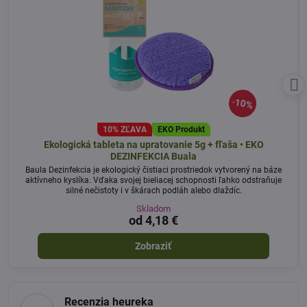
10%
10% ZĽAVA
EKO Produkt
Ekologická tableta na upratovanie 5g + fľaša • EKO
DEZINFEKCIA Buala
Baula Dezinfekcia je ekologický čistiaci prostriedok vytvorený na báze
aktívneho kyslíka. Vďaka svojej bieliacej schopnosti ľahko odstraňuje
silné nečistoty i v škárach podláh alebo dlaždíc.
Skladom
od 4,18 €
Zobraziť
Recenzia heureka