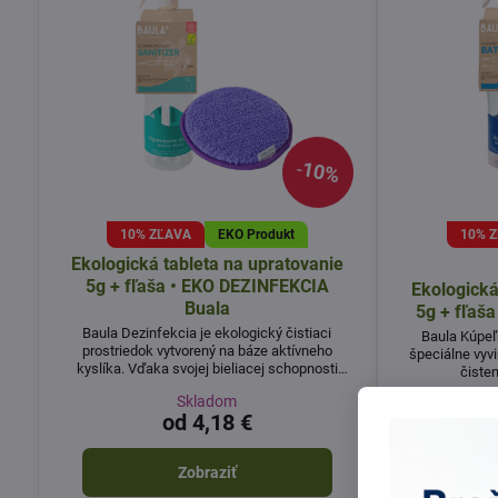
10%
10% ZĽAVA
EKO Produkt
10% 
Ekologická tableta na upratovanie
5g + fľaša • EKO DEZINFEKCIA
Ekologická
Buala
5g + fľaš
Baula Dezinfekcia je ekologický čistiaci
Baula Kúpeľ
prostriedok vytvorený na báze aktívneho
špeciálne vyvi
kyslíka. Vďaka svojej bieliacej schopnosti
čisten
ľahko odstraňuje silné nečistoty i v škárach
Skladom
podláh alebo dlaždíc.
od 4,18 €
Zobraziť