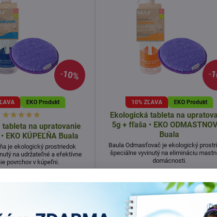
10%
1
ZĽAVA
EKO Produkt
10% ZĽAVA
EKO Produkt
Ekologická tableta na upratov
5g + fľaša • EKO ODMASTNO
 tableta na upratovanie
Buala
a • EKO KÚPEĽŇA Buala
Baula Odmasťovač je ekologický prostr
ňa je ekologický prostriedok
špeciálne vyvinutý na elimináciu mastn
nutý na udržateľné a efektívne
domácnosti.
ie povrchov v kúpeľni.
Skladom
Skladom
od 4,18 €
od 4,18 €
Zobraziť
Zobraziť