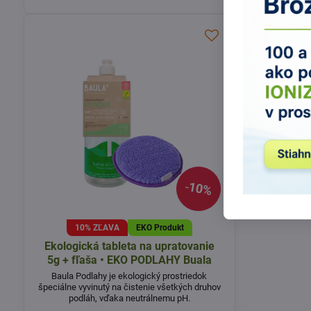
10%
10% ZĽAVA
EKO Produkt
Ekologická tableta na upratovanie
5g + fľaša • EKO PODLAHY Buala
Baula Podlahy je ekologický prostriedok
špeciálne vyvinutý na čistenie všetkých druhov
podláh, vďaka neutrálnemu pH.