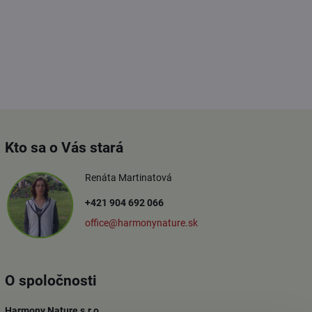
Kto sa o Vás stará
Renáta Martinatová
+421 904 692 066
office@harmonynature.sk
O spoločnosti
Harmony Nature s.r.o.