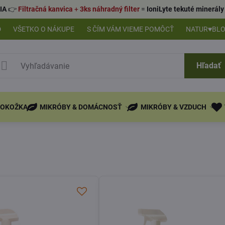
IA
👉
Filtračná kanvica
+
3ks náhradný filter
=
IoniLyte tekuté minerá
D
VŠETKO O NÁKUPE
S ČÍM VÁM VIEME POMÔCŤ
NATUR♥BL
Hľadať
POKOŽKA
MIKRÓBY & DOMÁCNOSŤ
MIKRÓBY & VZDUCH