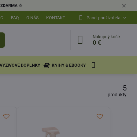
✕
ly ZDARMA
🌞
OG
FAQ
O NÁS
KONTAKT
Panel používateľa
Nákupný košík
0 €
VÝŽIVOVÉ DOPLNKY
KNIHY & EBOOKY
5
produkty