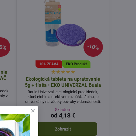
0%
10%
10% ZĽAVA
EKO Produkt
anie
VAČ
Ekologická tableta na upratovanie
5g + fľaša • EKO UNIVERZAL Buala
iedok
Baula Univerzal je ekologický prostriedok,
oty v
ktorý rýchlo a efektívne rozpúšťa špinu, je
univerzálny na všetky povrchy v domácnosti.
Skladom
od 4,18 €
Zobraziť