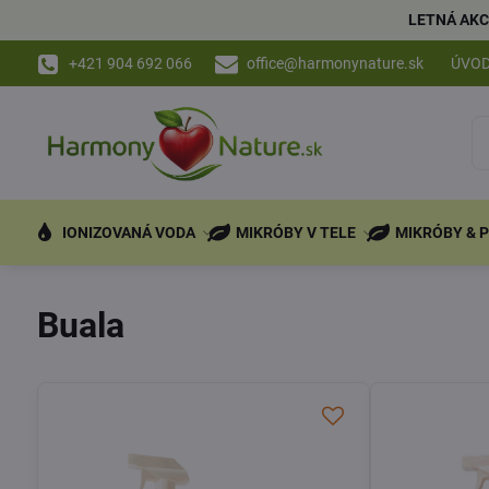
LETNÁ AKC
+421 904 692 066
office@harmonynature.sk
ÚVO
IONIZOVANÁ VODA
MIKRÓBY V TELE
MIKRÓBY & 
Buala