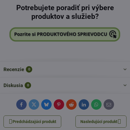
Potrebujete poradiť pri výbere
produktov a služieb?
Recenzie
0
Diskusia
0
Facebook
Twitter
Bluesky
Pinterest
Reddit
LinkedIn
WhatsApp
E-
mail
Predchádzajúci produkt
Nasledujúci produkt