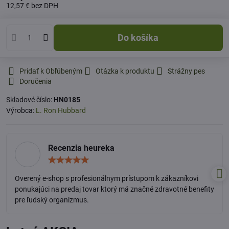
12,57 €
bez DPH
Do košíka
Pridať k Obľúbeným
Otázka k produktu
Strážny pes
Doručenia
Skladové číslo:
HN0185
Výrobca:
L. Ron Hubbard
Recenzia heureka
Hodnotenie:
5
/
Overený e-shop s profesionálnym prístupom k zákazníkovi
5
ponukajúci na predaj tovar ktorý má značné zdravotné benefity
pre ľudský organizmus.