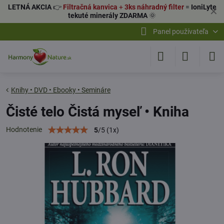
LETNÁ AKCIA
👉
Filtračná kanvica
+
3ks náhradný filter
=
IoniLyte
✕
tekuté minerály ZDARMA
🌞
Panel používateľa
Knihy • DVD • Ebooky • Semináre
Čisté telo Čistá myseľ • Kniha
Hodnotenie
5
/
5
(
1
x)