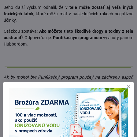
Jeho ďalší výskum odhalil, že v
tele môže zostať aj veľa iných
toxických látok
, ktoré môžu mať v nasledujúcich rokoch negatívne
účinky.
Otázkou zostáva:
Ako môžete tieto škodlivé drogy a toxíny z tela
odstrániť
? Odpoveďou je:
Purifikačným programom
vyvinutý pánom
Hubbardom.
Ak by mohol byť Purifikačný program použitý na záchranu aspoň
časti civilizácie, trpiacej na účinky drog a iných toxických látok,
potom možno existuje nádej pre celú tuto civilizáciu.
Najpredávanejšia kniha Čisté telo, čistá myseľ podrobne
opisuje
prirodzený režim
– jedinú metódu svojho druhu – ktorého
účelom je
odstrániť drogy a toxíny z tela
, a
odstrániť tak tie prekážky
, ktoré