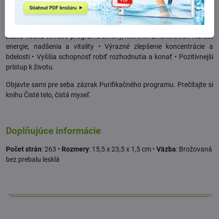
bránia mentálnemu aj duševnému zlepšeniu
.
Desaťtisíce ľudí z celého sveta, ktorí urobili Purifikačný program,
zažilo vďaka tomuto programu zmeny, ktoré im zmenili život: Nárast
energie, nadšenia a vitality • Výrazné zlepšenie koncentrácie a
bdelosti • Vyššia schopnosť robiť rozhodnutia a konať • Pozitívnejší
prístup k životu.
Objavte sami pre seba zázrak Purifikačného programu. Prečítajte si
knihu Čisté telo, čistá myseľ.
Doplňujúce informácie
Počet strán
: 263 •
Rozmery
: 15,5 x 23,5 x 1,5 cm •
Väzba
: Brožovaná
bez prebalu lesklá