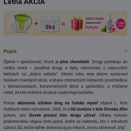
Letná AKCIA
Popis
Žijeme v spoločnosti, ktorá je
plná chemikálií
. Drogy prenikajú do
nášho sveta – pouličné drogy a lieky, nehovoriac o najnovších
liečivách na „dobrú náladu". Okrem toho sme denne vystavení
tisíckam toxických látok, vrátane chemických čistiacich prostriedkov
v domácnostiach, konzervačných látok a pesticídov, a môžeme
vidieť, že táto kritická situácia ovplyvňuje každého.
Počas
skúmania účinkov drog na ľudskú myseľ
objavil L. Ron
Hubbard niečo významné. Zistil, že
LSD zostáva v tele človeka dlho
potom, ako
človek prestal túto drogu užívať
. Vďaka tomuto
prelomovému objavu bolo jasné, prečo sa niekomu, kto v minulosti
užíval LSD, môže náhle, dokonca aj po rokoch, znovu aktivovať „trip".