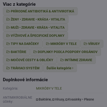
Viac z kategórie
PRÍRODNÉ ANTIBIOTIKÁ & ANTIVIROTIKÁ
ŽENY • ZDRAVIE • KRÁSA • VITALITA
MUŽI • ZDRAVIE • KRÁSA • VITALITA
VÝŽIVOVÉ A ŠPECIFICKÉ DOPLNKY
TIPY NA DARČEKY
MIKRÓBY V TELE
VÍRUSY
BAKTÉRIE
DOPLNKY PODĽA PODPORY ORGÁNOV
MOČOVÉ CESTY & OBLIČKY
INTÍMNE ZDRAVIE
TRÁVIACI SYSTÉM
Ďalšie kategórie
Doplnkové informácie
Kategória:
MIKRÓBY V TELE
ANTIMIKROBIÁLNE
◘ Baktérie, ◘ Vírusy, ◘ Kvasinky • Plesne
účinky: