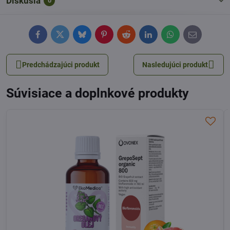
Diskusia
0
Facebook
Twitter
Bluesky
Pinterest
Reddit
LinkedIn
WhatsApp
E-
mail
Predchádzajúci produkt
Nasledujúci produkt
Súvisiace a doplnkové produkty