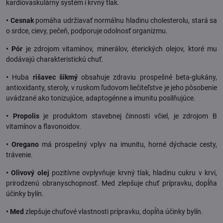
kardiovaskulárny systém i krvný tlak.
• Cesnak
pomáha udržiavať normálnu hladinu cholesterolu, stará sa
o srdce, cievy, pečeň, podporuje odolnosť organizmu.
• Pór
je zdrojom vitamínov, minerálov, éterických olejov, ktoré mu
dodávajú charakteristickú chuť.
•
Huba
rišavec šikmý
obsahuje zdraviu prospešné beta-glukány,
antioxidanty, steroly, v ruskom ľudovom liečiteľstve je jeho pôsobenie
uvádzané ako tonizujúce, adaptogénne a imunitu posilňujúce.
• Propolis
je produktom stavebnej činnosti včiel, je zdrojom B
vitamínov a flavonoidov.
• Oregano
má prospešný vplyv na imunitu, horné dýchacie cesty,
trávenie.
• Olivový olej
pozitívne ovplyvňuje krvný tlak, hladinu cukru v krvi,
prirodzenú obranyschopnosť. Med zlepšuje chuť prípravku, dopĺňa
účinky bylín.
• Med
zlepšuje chuťové vlastnosti prípravku, dopĺňa účinky bylín.