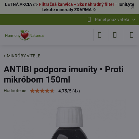
LETNÁ AKCIA
👉
Filtračná kanvica
+
3ks náhradný filter
=
IoniLyte
✕
tekuté minerály ZDARMA
🌞
Panel používateľa
MIKRÓBY V TELE
ANTIBI podpora imunity • Proti
mikróbom 150ml
Hodnotenie
4.75
/
5
(
4
x)