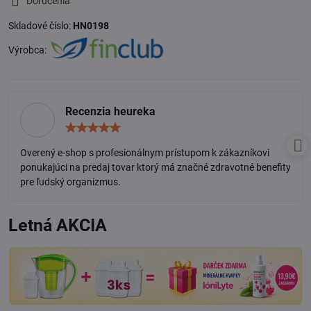
Doručenia
Skladové číslo:
HN0198
Výrobca:
Recenzia heureka
Hodnotenie:
5
/
Overený e-shop s profesionálnym prístupom k zákazníkovi
5
ponukajúci na predaj tovar ktorý má značné zdravotné benefity
pre ľudský organizmus.
Letná AKCIA