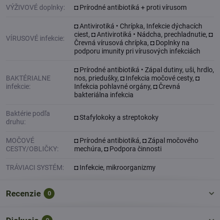
VÝŽIVOVÉ doplnky:
◘ Prírodné antibiotiká + proti vírusom
◘ Antivirotiká • Chrípka, Infekcie dýchacích
ciest, ◘ Antivirotiká • Nádcha, prechladnutie, ◘
VÍRUSOVÉ infekcie:
Črevná vírusová chrípka, ◘ Doplnky na
podporu imunity pri vírusových infekciách
◘ Prírodné antibiotiká • Zápal dutiny, uši, hrdlo,
BAKTÉRIALNE
nos, priedušky, ◘ Infekcia močové cesty, ◘
infekcie:
Infekcia pohlavné orgány, ◘ Črevná
bakteriálna infekcia
Baktérie podľa
◘ Stafylokoky a streptokoky
druhu:
MOČOVÉ
◘ Prírodné antibiotiká, ◘ Zápal močového
CESTY/OBLIČKY:
mechúra, ◘ Podpora činnosti
TRÁVIACI SYSTÉM:
◘ Infekcie, mikroorganizmy
Recenzie
0