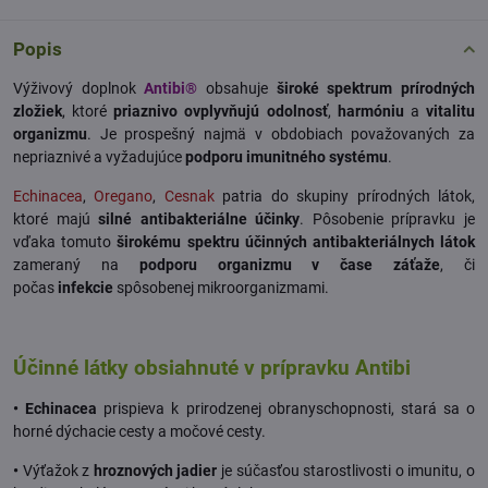
Popis
Výživový doplnok
Antibi®
obsahuje
široké spektrum prírodných
zložiek
, ktoré
priaznivo ovplyvňujú odolnosť
,
harmóniu
a
vitalitu
organizmu
. Je prospešný najmä v obdobiach považovaných za
nepriaznivé a vyžadujúce
podporu imunitného systému
.
Echinacea
,
Oregano
,
Cesnak
patria do skupiny prírodných látok,
ktoré majú
silné antibakteriálne účinky
. Pôsobenie prípravku je
vďaka tomuto
širokému spektru účinných antibakteriálnych látok
zameraný na
podporu organizmu v čase záťaže
, či
počas
infekcie
spôsobenej mikroorganizmami.
Účinné látky obsiahnuté v prípravku Antibi
• Echinacea
prispieva k prirodzenej obranyschopnosti, stará sa o
horné dýchacie cesty a močové cesty.
•
Výťažok z
hroznových jadier
je súčasťou starostlivosti o imunitu, o