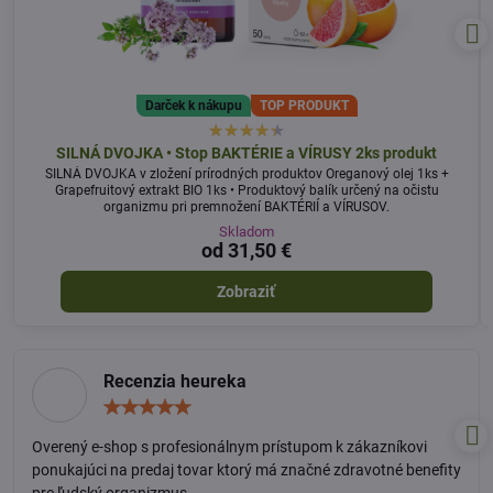
Darček k nákupu
TOP PRODUKT
SILNÁ DVOJKA • Stop BAKTÉRIE a VÍRUSY 2ks produkt
SILNÁ DVOJKA v zložení prírodných produktov Oreganový olej 1ks +
Grapefruitový extrakt BIO 1ks • Produktový balík určený na očistu
organizmu pri premnožení BAKTÉRIÍ a VÍRUSOV.
Skladom
od 31,50 €
Zobraziť
Recenzia heureka
Hodnotenie:
5
/
Overený e-shop s profesionálnym prístupom k zákazníkovi
5
ponukajúci na predaj tovar ktorý má značné zdravotné benefity
pre ľudský organizmus.