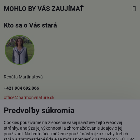
MOHLO BY VÁS ZAUJÍMAŤ
Kto sa o Vás stará
Renáta Martinatová
+421 904 692 066
office@harmonynature.sk
Predvoľby súkromia
O spoločnosti
Cookies používame na zlepšenie vašej návštevy tejto webovej
stránky, analýzu jej výkonnosti a zhromažďovanie údajov o jej
používaní. Na tento účel môžeme použiť nástroje a služby tretích
Harmony Nature s.r.o.
strán a zhromaždené údaje sa môžu preniesť k partnerom v EÚ, USA