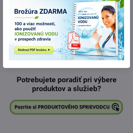
Upozornenie
: Pred použitím pretrepať. Doplnok stravy. Antibi sa
nedoporučuje podávať deťom mladším ako 12 rokov, tehotným a
dojčiacim ženám, ľudom s alergickou reakciou na včelie produkty a
diabetikom. Nie je náhrada pestrej stravy. Neprekračujte odporúčané
denné dávkovanie. Uchovávajte mimo dosahu detí. Skladujte pri
teplote do 25 °C. Krajina pôvodu Fínsko.
Potrebujete poradiť pri výbere
produktov a služieb?