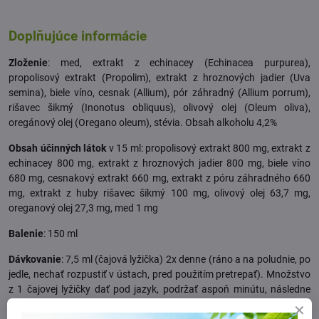
Doplňujúce informácie
Zloženie
: med, extrakt z echinacey (Echinacea purpurea),
propolisový extrakt (Propolim), extrakt z hroznových jadier (Uva
semina), biele víno, cesnak (Allium), pór záhradný (Allium porrum),
rišavec šikmý (Inonotus obliquus), olivový olej (Oleum oliva),
oregánový olej (Oregano oleum), stévia. Obsah alkoholu 4,2%
Obsah účinných látok
v 15 ml: propolisový extrakt 800 mg, extrakt z
echinacey 800 mg, extrakt z hroznových jadier 800 mg, biele víno
680 mg, cesnakový extrakt 660 mg, extrakt z póru záhradného 660
mg, extrakt z huby rišavec šikmý 100 mg, olivový olej 63,7 mg,
oreganový olej 27,3 mg, med 1 mg
Balenie
: 150 ml
Dávkovanie
: 7,5 ml (čajová lyžička) 2x denne (ráno a na poludnie, po
jedle, nechať rozpustiť v ústach, pred použitím pretrepať). Množstvo
z 1 čajovej lyžičky dať pod jazyk, podržať aspoň minútu, následne
zapiť dostatočným množstvom vody.