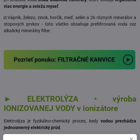
viac energie a sviežu myseľ
.
◘ Vápnik, železo, zinok, horčík, meď, selén a 26 rôznych minerálov a
stopových prvkov - toto všetko obsahuje prefiltrovaná voda cez
alkalický minerálny filter.
► ELEKTROLÝZA • výroba
IONIZOVANEJ VODY v ionizátore
Elektrolýza je fyzikálno-chemický proces, kedy
vodou prechádza
jednosmerný elektrický prúd
.
Ionizátor vody má
2 kovové elektródy
:
zápornú a kladnú
, ktoré sú