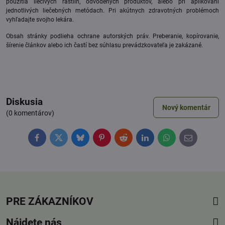
použitia liečivých rastlín, odvodených produktov, alebo pri aplikovaní
jednotlivých liečebných metódach. Pri akútnych zdravotných problémoch
vyhľadajte svojho lekára.
Obsah stránky podlieha ochrane autorských práv. Preberanie, kopírovanie,
šírenie článkov alebo ich častí bez súhlasu prevádzkovateľa je zakázané.
Diskusia
Nový komentár
(0 komentárov)
Facebook
Twitter
Bluesky
Pinterest
Reddit
LinkedIn
WhatsApp
E-
mail
PRE ZÁKAZNÍKOV
Nájdete nás