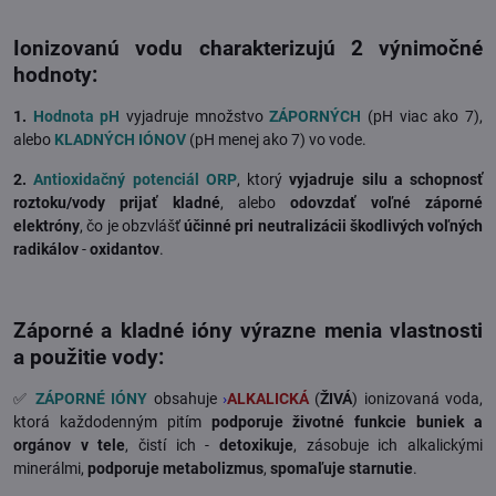
Ionizovanú vodu charakterizujú 2 výnimočné
hodnoty
:
1.
Hodnota pH
vyjadruje množstvo
ZÁPORNÝCH
(pH viac ako 7),
alebo
KLADNÝCH IÓNOV
(pH menej ako 7) vo vode.
2.
Antioxidačný potenciál ORP
, ktorý
vyjadruje silu a schopnosť
roztoku/vody
prijať kladné
, alebo
odovzdať voľné záporné
elektróny
, čo je
obzvlášť
účinné pri neutralizácii škodlivých voľných
radikálov
-
oxidantov
.
Záporné a kladné ióny výrazne menia vlastnosti
a použitie vody
:
✅
ZÁPORNÉ IÓNY
obsahuje
›
ALKALICKÁ
(
ŽIVÁ
) ionizovaná voda,
ktorá každodenným pitím
podporuje životné funkcie buniek a
orgánov v tele
, čistí ich -
detoxikuje
, zásobuje ich alkalickými
minerálmi,
podporuje metabolizmus
,
spomaľuje starnutie
.