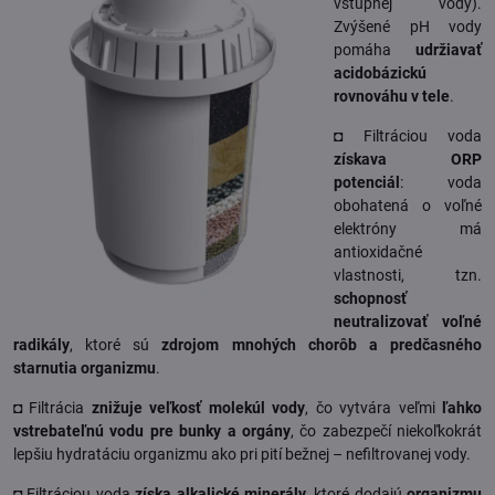
vstupnej vody).
Zvýšené pH vody
pomáha
udržiavať
acidobázickú
rovnováhu v tele
.
◘ Filtráciou voda
získava ORP
potenciál
: voda
obohatená o voľné
elektróny má
antioxidačné
vlastnosti, tzn.
schopnosť
neutralizovať voľné
radikály
, ktoré sú
zdrojom mnohých chorôb a predčasného
starnutia organizmu
.
◘ Filtrácia
znižuje veľkosť molekúl vody
, čo vytvára veľmi
ľahko
vstrebateľnú vodu pre bunky a orgány
, čo zabezpečí niekoľkokrát
lepšiu hydratáciu organizmu ako pri pití bežnej – nefiltrovanej vody.
◘ Filtráciou voda
získa alkalické minerály
, ktoré dodajú
organizmu