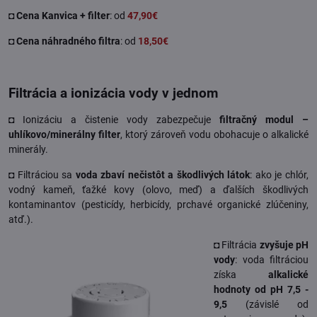
◘
Cena Kanvica + filter
: od
47,90€
◘
Cena náhradného filtra
: od
18,50€
Filtrácia a ionizácia vody v jednom
◘ Ionizáciu a čistenie vody zabezpečuje
filtračný modul –
uhlíkovo/minerálny filter
, ktorý zároveň vodu obohacuje o alkalické
minerály.
◘ Filtráciou sa
voda zbaví nečistôt a škodlivých látok
: ako je chlór,
vodný kameň, ťažké kovy (olovo, meď) a ďalších škodlivých
kontaminantov (pesticídy, herbicídy, prchavé organické zlúčeniny,
atď.).
◘ Filtrácia
zvyšuje pH
vody
: voda filtráciou
získa
alkalické
hodnoty od pH 7,5 -
9,5
(závislé od