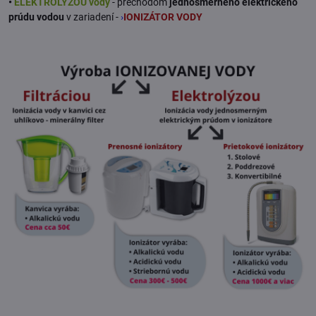
•
ELEKTROLÝZOU vody
- prechodom
jednosmerného
elektrického
prúdu vodou
v zariadení -
›
IONIZÁTOR VODY