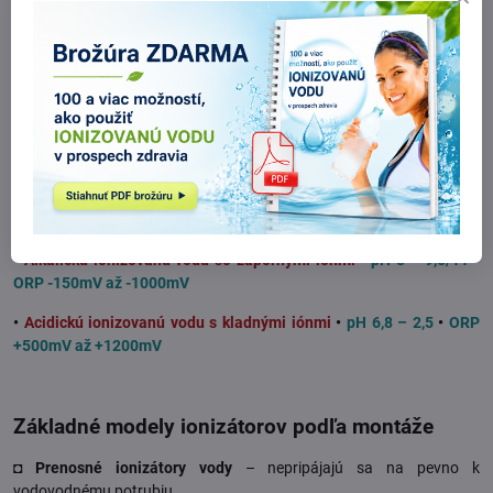
počas elektrolýzy ponorené vo vode a cez ne prechádza elektrický
prúd. Medzi elektródy je vložená ešte
polopriepustná membrána
,
ktorá
prepúšťa kladné ióny k zápornej elektróde
a
záporné ióny ku
kladnej elektróde
, zároveň oddeľuje od seba novo vzniknuté 2 druhy
vody a zabraňuje ich zmiešaniu.
V ionizátore vody je preto možné naraz vyrobiť 2
druhy vody
:
•
Alkalickú ionizovanú vodu so zápornými iónmi
•
pH 8 – 9,5/11
•
ORP -150mV až -1000mV
•
Acidickú ionizovanú vodu s kladnými iónmi
•
pH 6,8 – 2,5
•
ORP
+500mV až +1200mV
Základné modely ionizátorov podľa montáže
◘ Prenosné ionizátory vody
– nepripájajú sa na pevno k
vodovodnému potrubiu