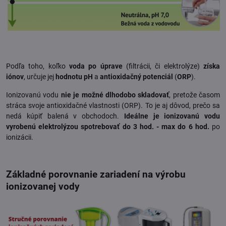
Podľa toho, koľko
voda po úprave
(filtrácii, či elektrolýze)
získa
iónov
, určuje jej
hodnotu pH
a
antioxidačný potenciál
(
ORP
).
Ionizovanú vodu
nie je možné dlhodobo skladovať
, pretože časom
stráca svoje antioxidačné vlastnosti (ORP). To je aj dôvod, prečo sa
nedá kúpiť balená v obchodoch.
Ideálne je ionizovanú vodu
vyrobenú elektrolýzou spotrebovať do 3 hod. -
max do 6 hod.
po
ionizácii.
Základné porovnanie zariadení na výrobu
ionizovanej vody