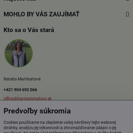
MOHLO BY VÁS ZAUJÍMAŤ
Kto sa o Vás stará
Renáta Martinatová
+421 904 692 066
office@harmonynature.sk
Predvoľby súkromia
O spoločnosti
Cookies používame na zlepšenie vašej návštevy tejto webovej
stránky, analýzu jej výkonnosti a zhromažďovanie údajov o jej