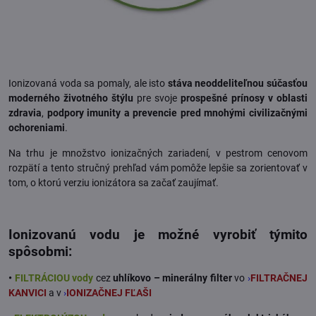
Ionizovaná voda sa pomaly, ale isto
stáva neoddeliteľnou súčasťou
moderného životného štýlu
pre svoje
prospešné prínosy v oblasti
zdravia
,
podpory imunity a prevencie pred mnohými civilizačnými
ochoreniami
.
Na trhu je množstvo ionizačných zariadení, v pestrom cenovom
rozpätí a tento stručný prehľad vám pomôže lepšie sa zorientovať v
tom, o ktorú verziu ionizátora sa začať zaujímať.
Ionizovanú vodu je možné vyrobiť týmito
spôsobmi
:
•
FILTRÁCIOU vody
cez
uhlíkovo – minerálny filter
vo
›
FILTRAČNEJ
KANVICI
a v
›
IONIZAČNEJ FĽAŠI