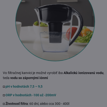
Vo filtračnej kanvici je možné vyrobiť iba
Alkalickú ionizovanú vodu
,
teda
vodu so zápornými iónmi
◘
pH v hodnotách 7,5 – 9,5
◘
ORP v hodnotách -100 až -200mV
◘
Životnosť filtra
: 60 dní, alebo cca 300 - 400l