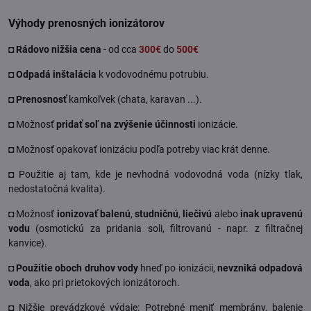
Výhody prenosných ionizátorov
◘
Rádovo nižšia cena
- od cca
300€
do
500€
◘
Odpadá inštalácia
k vodovodnému potrubiu.
◘
Prenosnosť
kamkoľvek (chata, karavan ...).
◘ Možnosť
pridať soľ na zvýšenie účinnosti
ionizácie.
◘ Možnosť opakovať ionizáciu podľa potreby viac krát denne.
◘ Použitie aj tam, kde je nevhodná vodovodná voda (nízky tlak,
nedostatočná kvalita).
◘ Možnosť
ionizovať balenú
,
studničnú
,
liečivú
alebo
inak upravenú
vodu
(osmotickú za pridania soli, filtrovanú - napr. z filtračnej
kanvice).
◘
Použitie oboch druhov vody
hneď po ionizácii,
nevzniká odpadová
voda
, ako pri prietokových ionizátoroch.
◘ Nižšie prevádzkové výdaje: Potrebné meniť membrány, balenie