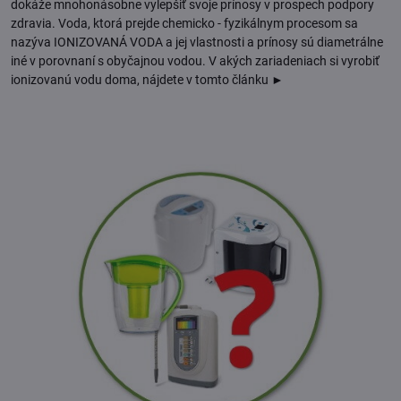
dokáže mnohonásobne vylepšiť svoje prínosy v prospech podpory
zdravia. Voda, ktorá prejde chemicko - fyzikálnym procesom sa
nazýva IONIZOVANÁ VODA a jej vlastnosti a prínosy sú diametrálne
iné v porovnaní s obyčajnou vodou. V akých zariadeniach si vyrobiť
ionizovanú vodu doma, nájdete v tomto článku ►