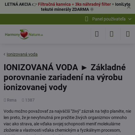
LETNÁ AKCIA
👉
Filtračná kanvica
+
3ks náhradný filter
=
IoniLyte
✕
tekuté minerály ZDARMA
🌞
Panel používateľa
Ionizovaná voda
IONIZOVANÁ VODA ► Základné
porovnanie zariadení na výrobu
ionizovanej vody
Pridal
Počet
Rena
1387
zobrazení
Vodu možno považovať za najväčší "živý" zázrak na tejto planéte, nie
len preto, že je nevyhnutná pre prežitie živých organizmov omnoho
viac ako strava, ale vďaka svojej schopnosti meniť molekulárne
zloženie a vlastnosti vďaka chemickým a fyzikálnym procesom,