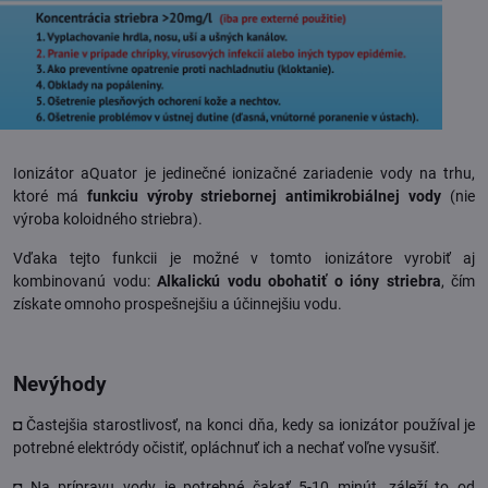
Ionizátor aQuator je jedinečné ionizačné zariadenie vody na trhu,
ktoré má
funkciu výroby striebornej antimikrobiálnej vody
(nie
výroba koloidného striebra).
Vďaka tejto funkcii je možné v tomto ionizátore vyrobiť aj
kombinovanú vodu:
Alkalickú vodu obohatiť o ióny striebra
, čím
získate omnoho prospešnejšiu a účinnejšiu vodu.
Nevýhody
◘ Častejšia starostlivosť, na konci dňa, kedy sa ionizátor používal je
potrebné elektródy očistiť, opláchnuť ich a nechať voľne vysušiť.
◘ Na prípravu vody je potrebné čakať 5-10 minút, záleží to od