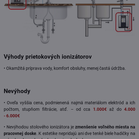
Výhody prietokových ionizátorov
• Okamžitá príprava vody, komfort obsluhy, menej častá údržba.
Nevýhody
• Oveľa vyššia cena, podmienená najmä materiálom elektród a ich
počtom, stupňom filtrácie, atď. – od cca
1.000€
až do
4.000
-
6.000€
• Nevýhodou stolového ionizátora je
zmenšenie voľného miesta na
pracovnej doske
. K estetike nepridajú ani dve tenké biele hadičky na