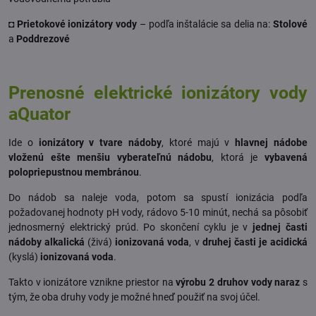
◘ Prietokové ionizátory vody
– podľa inštalácie sa delia na:
Stolové
a
Poddrezové
Prenosné elektrické ionizátory vody
aQuator
Ide o
ionizátory v tvare nádoby
, ktoré majú v
hlavnej nádobe
vloženú ešte menšiu vyberateľnú nádobu
, ktorá je
vybavená
polopriepustnou membránou
.
Do nádob sa naleje voda, potom sa spustí ionizácia podľa
požadovanej hodnoty pH vody, rádovo 5-10 minút, nechá sa pôsobiť
jednosmerný elektrický prúd. Po skončení cyklu je v
jednej časti
nádoby alkalická
(živá)
ionizovaná voda
, v
druhej časti je acidická
(kyslá)
ionizovaná voda
.
Takto v ionizátore vznikne priestor na
výrobu 2 druhov vody naraz
s
tým, že oba druhy vody je možné hneď použiť na svoj účel.