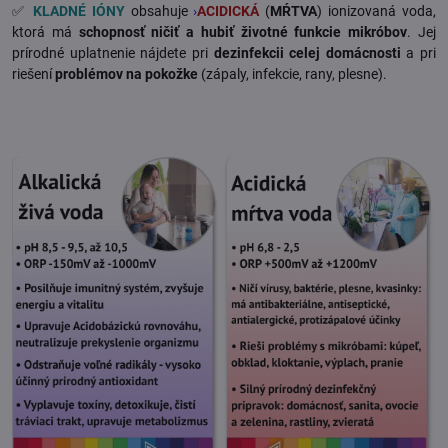
✅
KLADNÉ IÓNY
obsahuje
›
ACIDICKÁ
(
MŔTVA
) ionizovaná voda,
ktorá má
schopnosť ničiť a hubiť životné funkcie mikróbov
. Jej
prírodné uplatnenie nájdete pri
dezinfekcii celej domácnosti
a pri
riešení
problémov na pokožke
(zápaly, infekcie, rany, plesne).