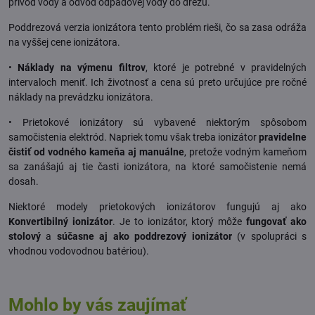
prívod vody a odvod odpadovej vody do drezu.
Poddrezová verzia ionizátora tento problém rieši, čo sa zasa odráža
na vyššej cene ionizátora.
•
Náklady na výmenu filtrov
, ktoré je potrebné v pravidelných
intervaloch meniť. Ich životnosť a cena sú preto určujúce pre ročné
náklady na prevádzku ionizátora.
• Prietokové ionizátory sú vybavené niektorým spôsobom
samočistenia elektród. Napriek tomu však treba ionizátor
pravidelne
čistiť od vodného kameňa
aj manuálne
, pretože vodným kameňom
sa zanášajú aj tie časti ionizátora, na ktoré samočistenie nemá
dosah.
Niektoré modely prietokových ionizátorov fungujú aj ako
Konvertibilný ionizátor
. Je to ionizátor, ktorý môže
fungovať ako
stolový
a
súčasne aj ako poddrezový ionizátor
(v spolupráci s
vhodnou vodovodnou batériou).
Mohlo by vás zaujímať