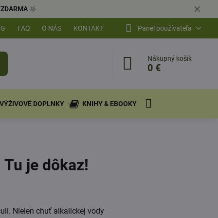
✕
ly ZDARMA
🌞
OG
FAQ
O NÁS
KONTAKT
Panel používateľa
Nákupný košík
0 €
VÝŽIVOVÉ DOPLNKY
KNIHY & EBOOKY
 Tu je dôkaz!
li. Nielen chuť alkalickej vody