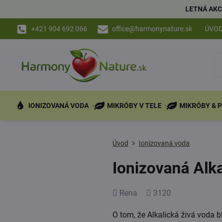
LETNÁ AKC
+421 904 692 066
office@harmonynature.sk
ÚVO
IONIZOVANÁ VODA
MIKRÓBY V TELE
MIKRÓBY & 
Úvod
Ionizovaná voda
Ionizovaná Alka
Pridal
Počet
Rena
3120
zobrazení
O tom, že Alkalická živá voda b