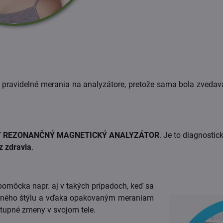
pravidelné merania na analyzátore, pretože sama bola zvedavá
 REZONANČNÝ MAGNETICKÝ ANALYZÁTOR
. Je to diagnostick
z zdravia
.
 pomôcka napr. aj v takých prípadoch, keď sa
otného štýlu a vďaka opakovaným meraniam
stupné zmeny v svojom tele.