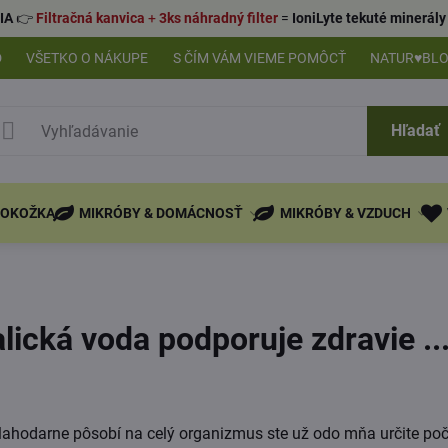
IA
👉
Filtračná kanvica
+
3ks náhradný filter
=
IoniLyte tekuté minerá
D
VŠETKO O NÁKUPE
S ČÍM VÁM VIEME POMÔCŤ
NATUR♥BL
Hľadať
POKOŽKA
MIKRÓBY & DOMÁCNOSŤ
MIKRÓBY & VZDUCH
lická voda podporuje zdravie ...
lahodarne pôsobí na celý organizmus ste už odo mňa určite poču