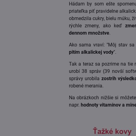
Hádam by som ešte spomenula
priateľka piť pravidelne alkalic
obmedzila cukry, bielu múku, ž
rýchle zmeny, ako keď
zmen
dennom množstve
.
Ako sama vraví: "Môj stav sa
pitím alkalickej vody
".
Tak a teraz sa pozrime na tie
urobí 38 správ (39 novší soft
správy urobila
zostrih výsledk
robené merania.
Na obrázkoch nižšie si môžet
napr.
hodnoty
vitamínov a min