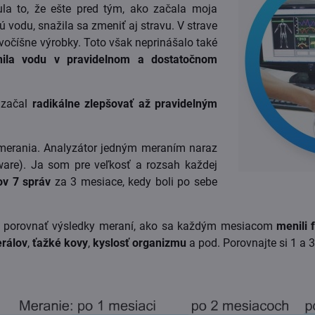
 to, že ešte pred tým, ako začala moja
kú vodu, snažila sa zmeniť aj stravu. V strave
ivočíšne výrobky. Toto však neprinášalo také
ila vodu v pravidelnom a dostatočnom
 začal
radikálne zlepšovať až pravidelným
 merania. Analyzátor jedným meraním naraz
ware). Ja som pre veľkosť a rozsah každej
ov 7 správ
za 3 mesiace, kedy boli po sebe
e porovnať výsledky meraní, ako sa každým mesiacom
menili 
erálov
,
ťažké kovy
,
kyslosť organizmu
a pod. Porovnajte si 1 a 