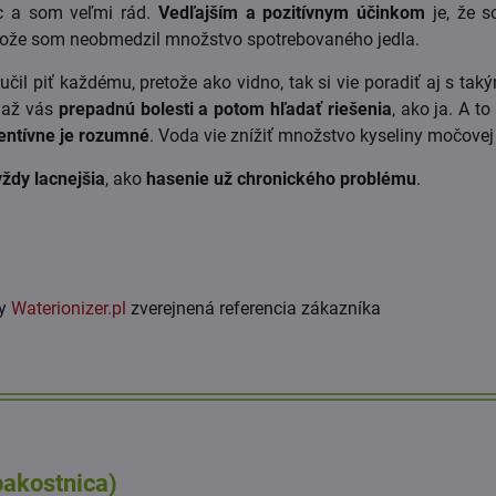
ac a som veľmi rád.
Vedľajším a pozitívnym účinkom
je, že 
etože som neobmedzil množstvo spotrebovaného jedla.
il piť každému, pretože ako vidno, tak si vie poradiť aj s tak
, až vás
prepadnú bolesti a potom hľadať riešenia
, ako ja. A t
entívne je rozumné
. Voda vie znížiť množstvo kyseliny močovej 
vždy lacnejšia
, ako
hasenie už chronického problému
.
ky
Waterionizer.pl
zverejnená referencia zákazníka
 pakostnica)