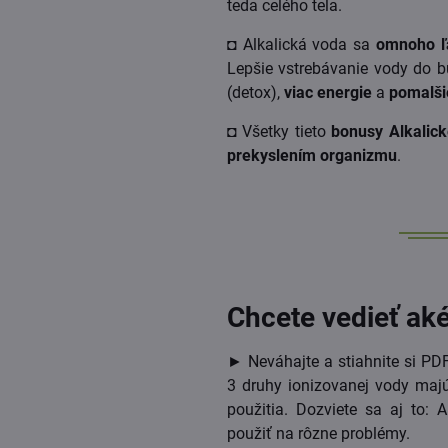
teda celého tela.
◘ Alkalická voda sa
omnoho ľa
Lepšie vstrebávanie vody do
(detox),
viac energie
a
pomalši
◘ Všetky tieto
bonusy Alkalick
prekyslením organizmu
.
Chcete vedieť ak
► Neváhajte a stiahnite si PDF 
3 druhy ionizovanej vody majú
použitia. Dozviete sa aj to
použiť na rôzne problémy.