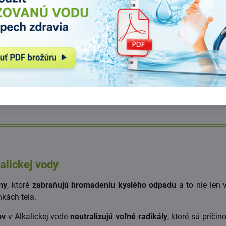
e
hlavnou príčinou týchto ochorení sú prílišné kyslé odpady v te
e zrejmá potreba iných spôsobov liečby. Inými spôsobmi by bol
ožstva kyslého odpadu a zvýšenia alkality tela, nebudeme sch
 zmena stravovacích návykov. Priznajme si, že ľahšie to povie
sť nášho tela
a
odstránia sa príčiny tejto choroby
.
alickej vody
ny
, ktoré
zabraňujú hromadeniu kyslého odpadu
a to nie len 
kách tela.
ov
v Alkalickej vode
neutralizujú voľné radikály
, ktoré sú príčin