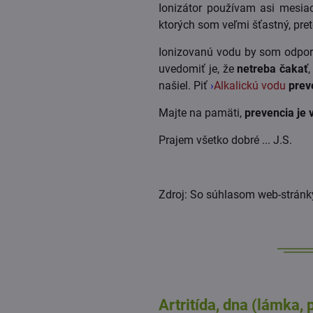
Ionizátor používam asi mesi
ktorých som veľmi šťastný, pr
Ionizovanú vodu by som odporuč
uvedomiť je, že
netreba čakať
našiel. Piť
›
Alkalickú vodu
prev
Majte na pamäti,
prevencia je 
Prajem všetko dobré ... J.S.
Zdroj: So súhlasom web-strán
Artritída, dna (lámka,