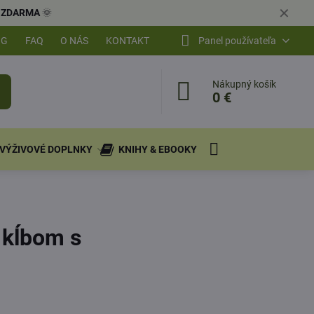
✕
ly ZDARMA
🌞
OG
FAQ
O NÁS
KONTAKT
Panel používateľa
Nákupný košík
0 €
VÝŽIVOVÉ DOPLNKY
KNIHY & EBOOKY
m kĺbom s