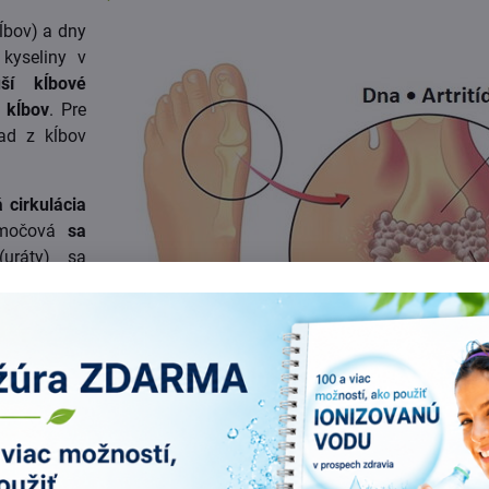
kĺbov) a dny
kyseliny v
uší kĺbové
 kĺbov
. Pre
pad z kĺbov
 cirkulácia
 močová
sa
(uráty) sa
úk a nôh
, v
 Poškodený
na nohe, sa
inný liek v
jú sa lieky
ky. Ale liek
poškodzovať chrupavku. Ide o dočasné riešenie a rozhodne to nie