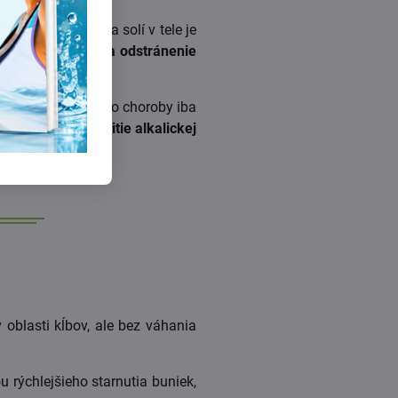
le
a hromadenie sa solí v tele je
i
alkalizácia tela a odstránenie
opní prekonať tieto choroby iba
me, ako urobíme.
Pitie alkalickej
v oblasti kĺbov, ale bez váhania
ou rýchlejšieho starnutia buniek,