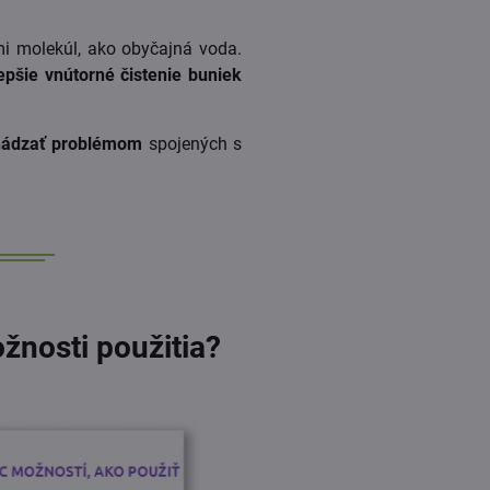
mi molekúl, ako obyčajná voda.
epšie vnútorné čistenie buniek
hádzať problémom
spojených s
žnosti použitia?