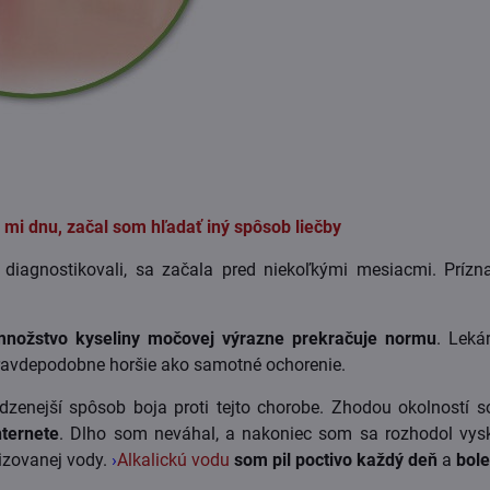
i mi dnu, začal som hľadať iný spôsob liečby
 diagnostikovali, sa začala pred niekoľkými mesiacmi. Príz
nožstvo kyseliny močovej výrazne prekračuje normu
. Leká
i pravdepodobne horšie ako samotné ochorenie.
dzenejší spôsob boja proti tejto chorobe. Zhodou okolností
nternete
. Dlho som neváhal, a nakoniec som sa rozhodol vys
nizovanej vody.
›
Alkalickú vodu
som pil poctivo každý deň
a
bole