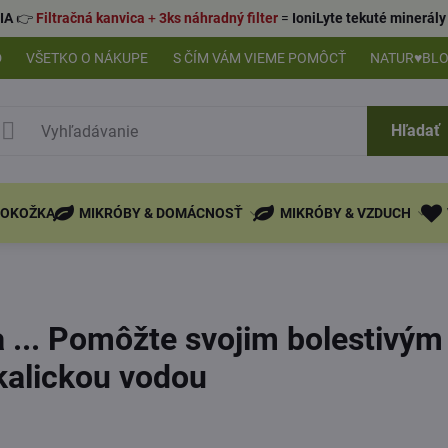
IA
👉
Filtračná kanvica
+
3ks náhradný filter
=
IoniLyte tekuté minerá
D
VŠETKO O NÁKUPE
S ČÍM VÁM VIEME POMÔCŤ
NATUR♥BL
Hľadať
POKOŽKA
MIKRÓBY & DOMÁCNOSŤ
MIKRÓBY & VZDUCH
da ... Pomôžte svojim bolestivý
kalickou vodou