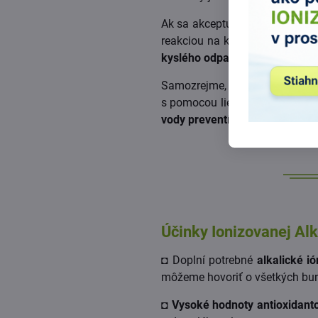
Ak sa akceptuje skutočnosť, ž
reakciou na kyslý odpad, tak j
kyslého odpadu
.
Samozrejme, že bez zníženia mn
s pomocou liekov. Vhodná je aj
vody preventívne znižuje kyslo
Účinky Ionizovanej Alk
◘ Doplní potrebné
alkalické ió
môžeme hovoriť o všetkých bun
◘
Vysoké hodnoty antioxidant