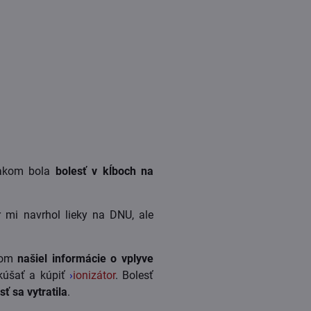
nakom bola
bolesť v kĺboch na
r mi navrhol lieky na DNU, ale
 som
našiel informácie o vplyve
kúšať a kúpiť
›
ionizátor
.
Bolesť
sť sa vytratila
.