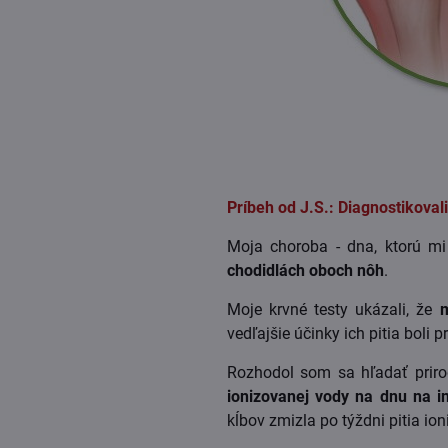
Príbeh od J.S.: Diagnostikoval
Moja choroba - dna, ktorú mi
chodidlách oboch nôh
.
Moje krvné testy ukázali, že
m
vedľajšie účinky ich pitia bol
Rozhodol som sa hľadať priro
ionizovanej vody na dnu na i
kĺbov zmizla po týždni pitia io