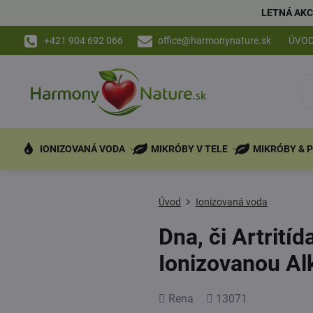
LETNÁ AKC
+421 904 692 066
office@harmonynature.sk
ÚVO
IONIZOVANÁ VODA
MIKRÓBY V TELE
MIKRÓBY & 
Úvod
Ionizovaná voda
Dna, či Artrití
Ionizovanou Al
Pridal
Počet
Rena
13071