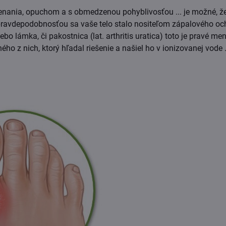
venania, opuchom a s obmedzenou pohyblivosťou ... je možné, že 
pravdepodobnosťou sa vaše telo stalo nositeľom zápalového ocho
o lámka, či pakostnica (lat. arthritis uratica) toto je pravé men
ého z nich, ktorý hľadal riešenie a našiel ho v ionizovanej vode .