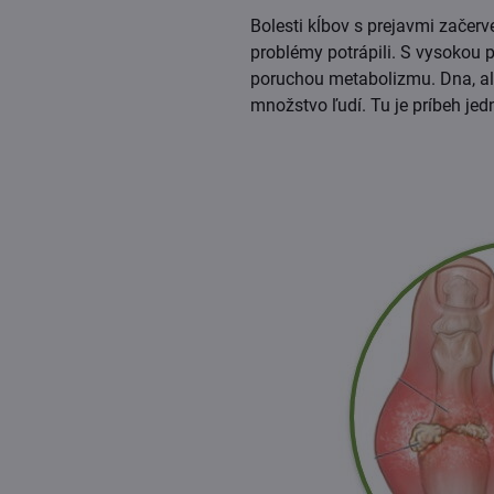
zobrazení
Bolesti kĺbov s prejavmi začer
problémy potrápili. S vysokou 
poruchou metabolizmu. Dna, aleb
množstvo ľudí. Tu je príbeh jedn