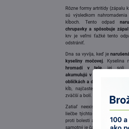
Rôzne formy artritídy (zápalu 
sú výsledkom nahromadenia 
kĺboch. Tento odpad
nar
chrupavky a spôsobuje zápal
krv je veľmi ťažké tento od
odstrániť.
Dna sa vyvíja, keď je
narušená
kyseliny močovej
. Kyselina
hromadí v tele
, jej soli 
akumulujú v kĺboch
,
najmä r
obličkách a ďalších orgánoch
.
kĺb, najčastejšie na palci 
zväčší a bolí.
Zatiaľ neexistuje žiaden úč
liečbe týchto chorôb. Predpisu
proti bolesti a protizápalové lie
samotný je často kyslý a môže 