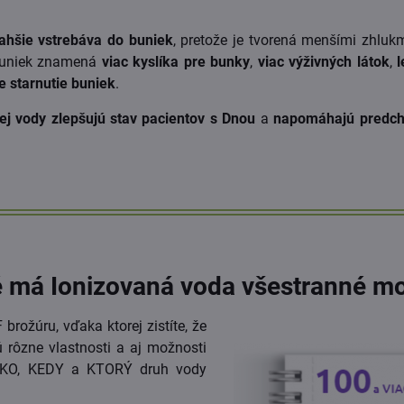
hšie vstrebáva do buniek
, pretože je tvorená menšími zhluk
 buniek znamená
viac kyslíka pre bunky
,
viac výživných látok
,
l
e starnutie buniek
.
ej vody zlepšujú stav pacientov s Dnou
a
napomáhajú predc
é má Ionizovaná voda všestranné mo
brožúru, vďaka ktorej zistíte, že
 rôzne vlastnosti a aj možnosti
: AKO, KEDY a KTORÝ druh vody