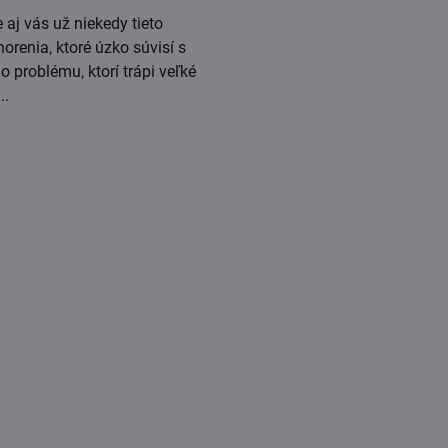
aj vás už niekedy tieto
renia, ktoré úzko súvisí s
o problému, ktorí trápi veľké
..