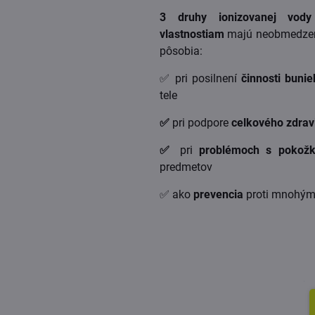
3 druhy ionizovanej vo
vlastnostiam
majú neobmedzené
pôsobia:
✅ pri posilnení
činnosti bunie
tele
✅
pri podpore
celkového
zdrav
✅
pri
problémoch s pokož
predmetov
✅ ako
prevencia
proti mnohý