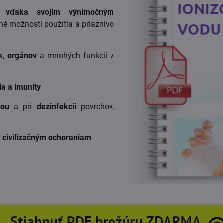
dy
vďaka svojim výnimočným
 možnosti použitia a priaznivo
k
,
orgánov
a mnohých funkcií v
ia a imunity
kou
a pri
dezinfekcii
povrchov,
m
civilizačným ochoreniam