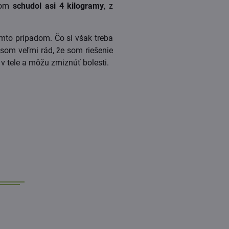
som
schudol asi 4 kilogramy
, z
ýmto prípadom. Čo si však treba
o som veľmi rád, že som riešenie
v tele a môžu zmiznúť bolesti.