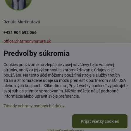
Renáta Martinatová
+421 904 692 066
office@harmonynature.sk
Predvoľby súkromia
O spoločnosti
Cookies používame na zlepšenie vašej návštevy tejto webovej
stránky, analýzu jej výkonnosti a zhromažďovanie údajov o jej
používaní. Na tento účel môžeme použiť nástroje a služby tretích
Harmony Nature s.r.o.
strán a zhromaždené údaje sa môžu preniesť k partnerom v EÚ, USA
Štúrova 37, 949 01 Nitra
alebo iných krajinách. Kliknutím na „Prijať všetky cookies“ vyjadrujete
svoj súhlas s týmto spracovaním. Nižšie môžete nájsť podrobné
Osobný odber tovaru: Rybník / okr. Levice
informácie alebo upraviť svoje preferencie.
Zásady ochrany osobných údajov
©
2026
Copyright
Prijať všetky cookies
Predvoľby súkromia
Zásady ochrany osobných údajov