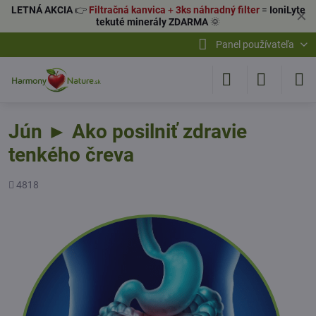
LETNÁ AKCIA
👉
Filtračná kanvica
+
3ks náhradný filter
=
IoniLyte
✕
tekuté minerály ZDARMA
🌞
Panel používateľa
Jún ► Ako posilniť zdravie
tenkého čreva
Počet
4818
zobrazení