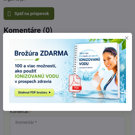
Späť na príspevok
Komentáre (0)
Nový komentár
Názov:
Meno:
*
Komentár:
*