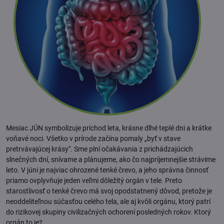
Mesiac JÚN symbolizuje príchod leta, krásne dlhé teplé dni a krátke
voňavé noci. Všetko v prírode začína pomaly „byť v stave
pretrvávajúcej krásy". Sme plní očakávania z prichádzajúcich
slnečných dní, snívame a plánujeme, ako čo najpríjemnejšie strávime
leto. V júni je najviac ohrozené tenké črevo, a jeho správna činnosť
priamo ovplyvňuje jeden veľmi dôležitý orgán v tele. Preto
starostlivosť o tenké črevo má svoj opodstatnený dôvod, pretože je
neoddeliteľnou súčasťou celého tela, ale aj kvôli orgánu, ktorý patrí
do rizikovej skupiny civilizačných ochorení posledných rokov. Ktorý
orgán to je?