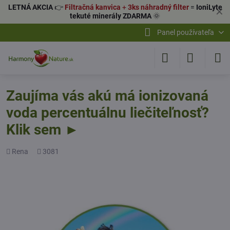
LETNÁ AKCIA
👉
Filtračná kanvica
+
3ks náhradný filter
=
IoniLyte
✕
tekuté minerály ZDARMA
🌞
Panel používateľa
Zaujíma vás akú má ionizovaná
voda percentuálnu liečiteľnosť?
Klik sem ►
Pridal
Počet
Rena
3081
zobrazení