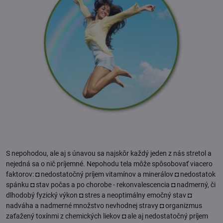
S nepohodou, ale aj s únavou sa najskôr každý jeden z nás stretol a
nejedná sa o nič príjemné. Nepohodu tela môže spôsobovať viacero
faktorov: ◘ nedostatočný príjem vitamínov a minerálov ◘ nedostatok
spánku ◘ stav počas a po chorobe - rekonvalescencia ◘ nadmerný, či
dlhodobý fyzický výkon ◘ stres a neoptimálny emočný stav ◘
nadváha a nadmerné množstvo nevhodnej stravy ◘ organizmus
zaťažený toxínmi z chemických liekov ◘ ale aj nedostatočný príjem