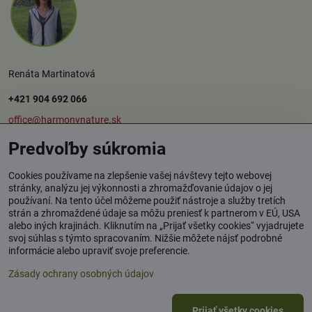
Renáta Martinatová
+421 904 692 066
office@harmonynature.sk
Predvoľby súkromia
O spoločnosti
Cookies používame na zlepšenie vašej návštevy tejto webovej
stránky, analýzu jej výkonnosti a zhromažďovanie údajov o jej
používaní. Na tento účel môžeme použiť nástroje a služby tretích
Harmony Nature s.r.o.
strán a zhromaždené údaje sa môžu preniesť k partnerom v EÚ, USA
Štúrova 37, 949 01 Nitra
alebo iných krajinách. Kliknutím na „Prijať všetky cookies“ vyjadrujete
svoj súhlas s týmto spracovaním. Nižšie môžete nájsť podrobné
Osobný odber tovaru: Rybník / okr. Levice
informácie alebo upraviť svoje preferencie.
Zásady ochrany osobných údajov
©
2026
Copyright
Prijať všetky cookies