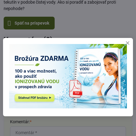
tekutín v podobe čistej vody. Ako si poradiť a zabojovať proti
nepohode?
Späť na príspevok
Komentáre (0)
Nový komentár
Názov:
Meno:
*
Komentár:
*