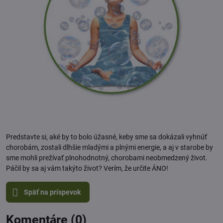
Predstavte si, aké by to bolo úžasné, keby sme sa dokázali vyhnúť
chorobám, zostali dlhšie mladými a plnými energie, a aj v starobe by
sme mohli prežívať plnohodnotný, chorobami neobmedzený život.
Páčil by sa aj vám takýto život? Verím, že určite ÁNO!
Späť na príspevok
Komentáre (0)