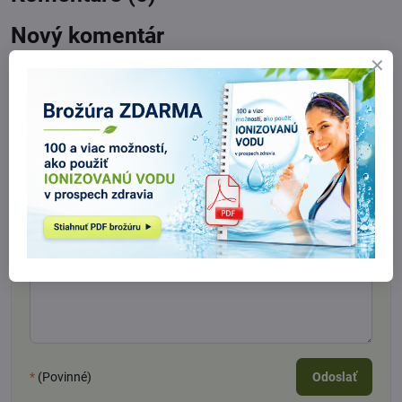
Nový komentár
Názov:
Meno:
*
Komentár:
*
*
(Povinné)
Odoslať