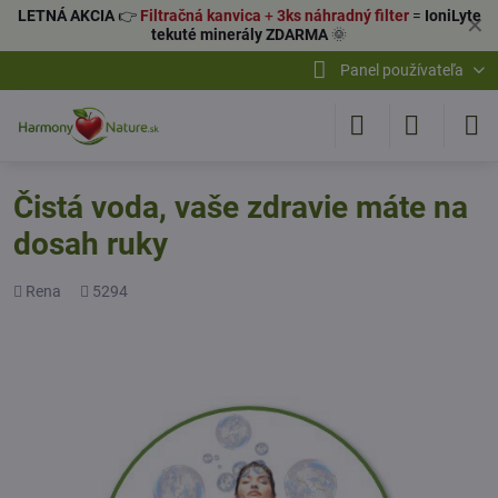
LETNÁ AKCIA
👉
Filtračná kanvica
+
3ks náhradný filter
=
IoniLyte
✕
tekuté minerály ZDARMA
🌞
Panel používateľa
Čistá voda, vaše zdravie máte na
dosah ruky
Pridal
Počet
Rena
5294
zobrazení