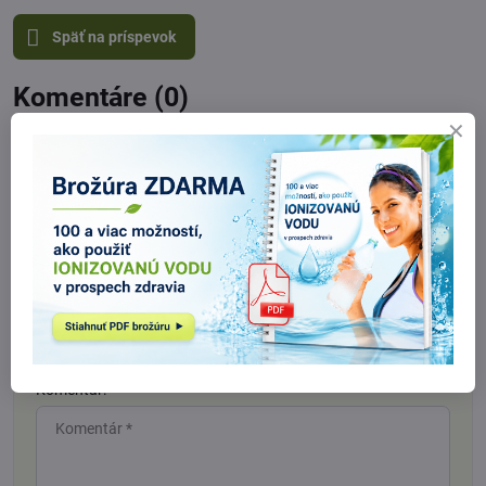
Späť na príspevok
Komentáre (0)
Nový komentár
Názov:
Meno:
*
Komentár:
*