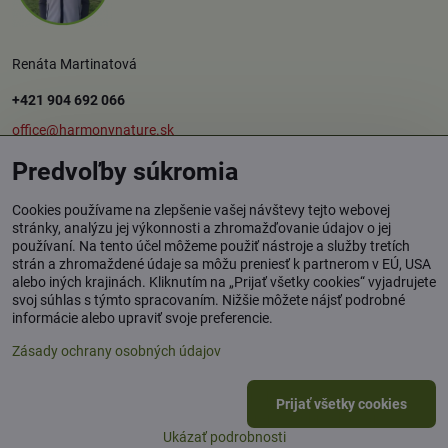
Renáta Martinatová
+421 904 692 066
office@harmonynature.sk
Predvoľby súkromia
O spoločnosti
Cookies používame na zlepšenie vašej návštevy tejto webovej
stránky, analýzu jej výkonnosti a zhromažďovanie údajov o jej
používaní. Na tento účel môžeme použiť nástroje a služby tretích
Harmony Nature s.r.o.
strán a zhromaždené údaje sa môžu preniesť k partnerom v EÚ, USA
Štúrova 37, 949 01 Nitra
alebo iných krajinách. Kliknutím na „Prijať všetky cookies“ vyjadrujete
svoj súhlas s týmto spracovaním. Nižšie môžete nájsť podrobné
Osobný odber tovaru: Rybník / okr. Levice
informácie alebo upraviť svoje preferencie.
Zásady ochrany osobných údajov
©
2026
Copyright
Prijať všetky cookies
Predvoľby súkromia
Zásady ochrany osobných údajov
Ukázať podrobnosti
Vytvorené pomocou:
BiznisWeb.sk