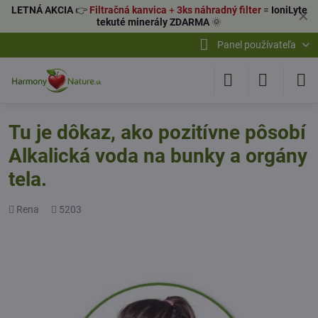
LETNÁ AKCIA
👉
Filtračná kanvica
+
3ks náhradný filter
=
IoniLyte
✕
tekuté minerály ZDARMA
🌞
Panel používateľa
Tu je dôkaz, ako pozitívne pôsobí
Alkalická voda na bunky a orgány
tela.
Pridal
Počet
Rena
5203
zobrazení