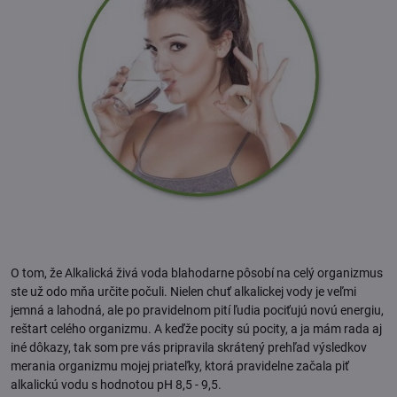
O tom, že Alkalická živá voda blahodarne pôsobí na celý organizmus
ste už odo mňa určite počuli. Nielen chuť alkalickej vody je veľmi
jemná a lahodná, ale po pravidelnom pití ľudia pociťujú novú energiu,
reštart celého organizmu. A keďže pocity sú pocity, a ja mám rada aj
iné dôkazy, tak som pre vás pripravila skrátený prehľad výsledkov
merania organizmu mojej priateľky, ktorá pravidelne začala piť
alkalickú vodu s hodnotou pH 8,5 - 9,5.