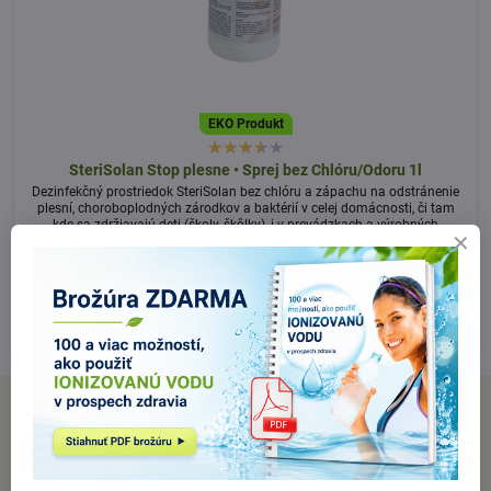
EKO Produkt
SteriSolan Stop plesne • Sprej bez Chlóru/Odoru 1l
Dezinfekčný prostriedok SteriSolan bez chlóru a zápachu na odstránenie
plesní, choroboplodných zárodkov a baktérií v celej domácnosti, či tam
kde sa zdržiavajú deti (školy, škôlky), i v prevádzkach a výrobných
priestoroch.
Skladom
25,20 €
Do košíka
PRE ZÁKAZNÍKOV
Nájdete nás