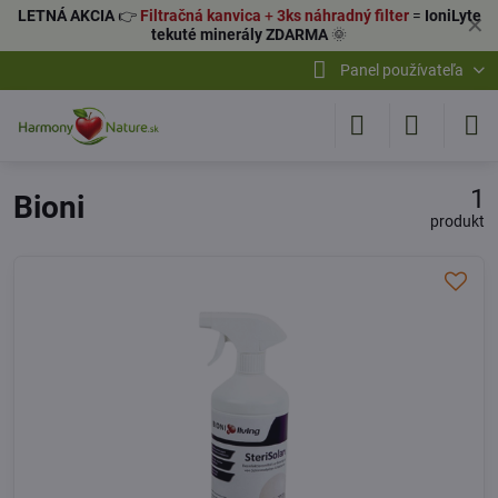
LETNÁ AKCIA
👉
Filtračná kanvica
+
3ks náhradný filter
=
IoniLyte
✕
tekuté minerály ZDARMA
🌞
Panel používateľa
1
Bioni
produkt