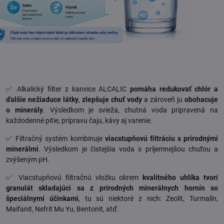
✅ Alkalický filter z kanvice ALCALIC
pomáha redukovať chlór a
ďalšie nežiaduce látky
,
zlepšuje chuť vody
a zároveň ju
obohacuje
o minerály
. Výsledkom je svieža, chutná voda pripravená na
každodenné pitie, prípravu čaju, kávy aj varenie.
✅ Filtračný systém kombinuje
viacstupňovú filtráciu s prírodnými
minerálmi
. Výsledkom je čistejšia voda s príjemnejšou chuťou a
zvýšeným pH.
✅ Viacstupňovú filtračnú vložku okrem
kvalitného uhlíka tvorí
granulát skladajúci sa z prírodných minerálnych hornín so
špeciálnymi účinkami
, tu sú niektoré z nich: Zeolit, Turmalín,
Maifanit, Nefrit Mu Yu, Bentonit, atď.