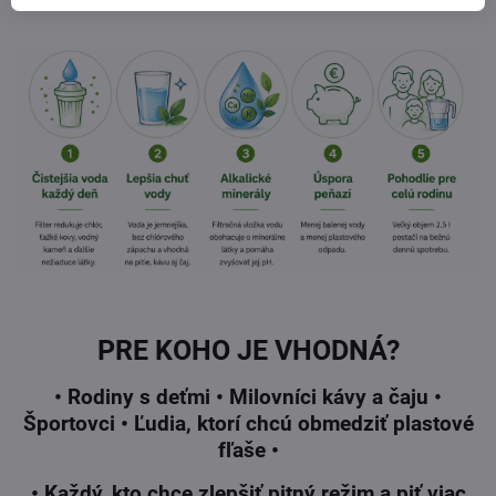
.
PRE KOHO JE VHODNÁ?
• Rodiny s deťmi • Milovníci kávy a čaju •
Športovci • Ľudia, ktorí chcú obmedziť plastové
fľaše •
• Každý, kto chce zlepšiť pitný režim a piť viac