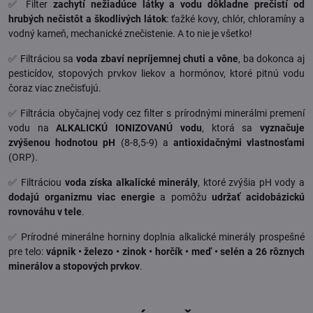
✅ Filter
zachytí nežiadúce látky a vodu dôkladne prečistí od
hrubých nečistôt a škodlivých látok
: ťažké kovy, chlór, chloramíny a
vodný kameň, mechanické znečistenie. A to nie je všetko!
✅ Filtráciou sa
voda zbaví nepríjemnej chuti a vône
, ba dokonca aj
pesticídov, stopových prvkov liekov a hormónov, ktoré pitnú vodu
čoraz viac znečisťujú.
✅ Filtrácia obyčajnej vody cez filter s prírodnými minerálmi premení
vodu na
ALKALICKÚ IONIZOVANÚ vodu
, ktorá sa
vyznačuje
zvýšenou hodnotou pH
(8-8,5-9) a
antioxidačnými vlastnosťami
(ORP).
✅ Filtráciou
voda získa alkalické minerály
, ktoré zvýšia pH vody a
dodajú organizmu viac energie
a pomôžu
udržať acidobázickú
rovnováhu v tele
.
✅ Prírodné minerálne horniny doplnia alkalické minerály prospešné
pre telo:
vápnik • železo • zinok • horčík • meď • selén a 26 rôznych
minerálov a stopových prvkov
.