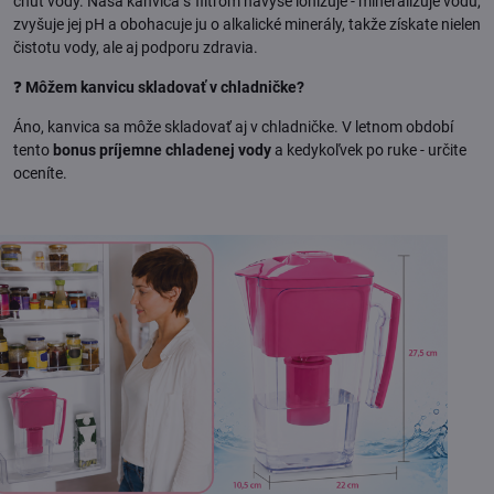
chuť vody. Naša kanvica s filtrom navyše ionizuje - mineralizuje vodu,
zvyšuje jej pH a obohacuje ju o alkalické minerály, takže získate nielen
čistotu vody, ale aj podporu zdravia.
❓
Môžem kanvicu skladovať v chladničke?
Áno, kanvica sa môže skladovať aj v chladničke. V letnom období
tento
bonus príjemne chladenej vody
a kedykoľvek po ruke - určite
oceníte.