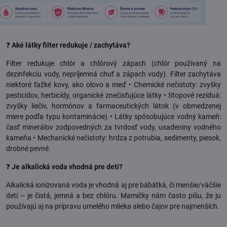
❓
Aké látky filter redukuje / zachytáva?
Filter redukuje chlór a chlórový zápach (chlór používaný na
dezinfekciu vody, nepríjemná chuť a zápach vody). Filter zachytáva
niektoré ťažké kovy, ako olovo a meď • Chemické nečistoty: zvyšky
pesticídov, herbicídy, organické znečisťujúce látky • Stopové rezíduá:
zvyšky liečiv, hormónov a farmaceutických látok (v obmedzenej
miere podľa typu kontaminácie) • Látky spôsobujúce vodný kameň:
časť minerálov zodpovedných za tvrdosť vody, usadeniny vodného
kameňa • Mechanické nečistoty: hrdza z potrubia, sedimenty, piesok,
drobné pevné.
❓
Je alkalická voda vhodná pre deti?
Alkalická ionizovaná voda je vhodná aj pre bábätká, či menšie/väčšie
deti – je čistá, jemná a bez chlóru. Mamičky nám často píšu, že ju
používajú aj na prípravu umelého mlieka alebo čajov pre najmenších.