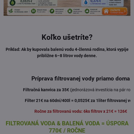
Koľko ušetríte?
Príklad: Ak by kupovala balenú vodu 4-členná rodina, ktorá vypije
približne 6–8 litrov vody denne.
.
Príprava filtrovanej vody priamo doma
Filtračná kanvica za 35€
(jednorázová investícia na pár rok
Filter 21€ na 60dní/400l = 0,0525€ za 1liter filtrovanej vo
Ročne za filtrovanú vodu: 6ks filtrov x 21€ = 126€
FILTROVANÁ VODA & BALENÁ VODA = ÚSPORA
770€ / ROČNE