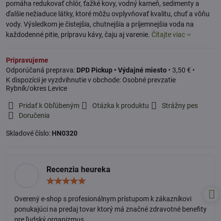
pomáha redukovať chlór, ťažké kovy, vodný kameň, sedimenty a
ďalšie nežiaduce látky, ktoré môžu ovplyvňovať kvalitu, chuť a vôňu
vody. Výsledkom je čistejšia, chutnejšia a príjemnejšia voda na
každodenné pitie, prípravu kávy, čaju aj varenie.
Čítajte viac
Pripravujeme
DPD Pickup • Výdajné miesto
•
3,50 €
•
Osobné prevzatie
Rybník/okres Levice
Pridať k Obľúbeným
Otázka k produktu
Strážny pes
Doručenia
Skladové číslo:
HN0320
Recenzia heureka
Hodnotenie:
5
/
Overený e-shop s profesionálnym prístupom k zákazníkovi
5
ponukajúci na predaj tovar ktorý má značné zdravotné benefity
pre ľudský organizmus.