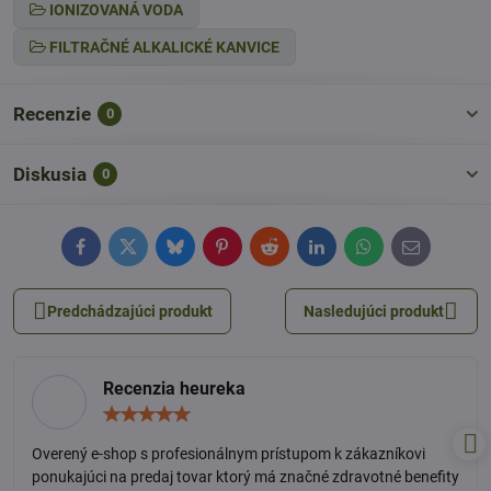
IONIZOVANÁ VODA
FILTRAČNÉ ALKALICKÉ KANVICE
Recenzie
0
Diskusia
0
Facebook
Twitter
Bluesky
Pinterest
Reddit
LinkedIn
WhatsApp
E-
mail
Predchádzajúci produkt
Nasledujúci produkt
Recenzia heureka
Hodnotenie:
5
/
Overený e-shop s profesionálnym prístupom k zákazníkovi
5
ponukajúci na predaj tovar ktorý má značné zdravotné benefity