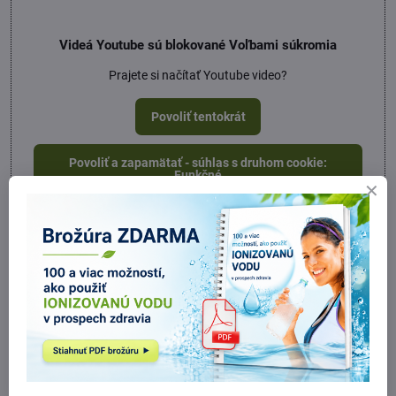
Videá Youtube sú blokované Voľbami súkromia
Prajete si načítať Youtube video?
Povoliť tentokrát
Povoliť a zapamätať - súhlas s druhom cookie:
Funkčné
Otvoriť video v novom okne