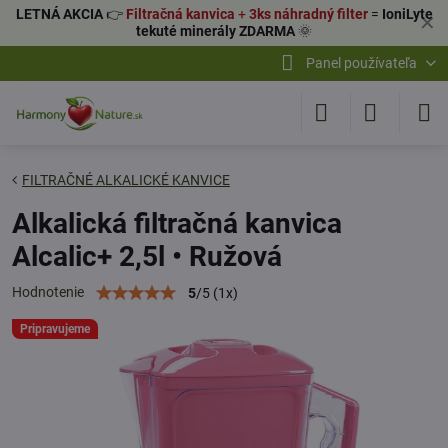
LETNÁ AKCIA
👉
Filtračná kanvica
+
3ks náhradný filter
=
IoniLyte
✕
tekuté minerály ZDARMA
🌞
Panel používateľa
FILTRAČNÉ ALKALICKÉ KANVICE
Alkalická filtračná kanvica
Alcalic+ 2,5l • Ružová
Hodnotenie
5
/
5
(
1
x)
Pripravujeme