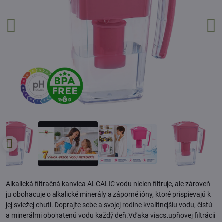
Alkalická filtračná kanvica ALCALIC vodu nielen filtruje, ale zároveň
ju obohacuje o alkalické minerály a záporné ióny, ktoré prispievajú k
jej sviežej chuti. Doprajte sebe a svojej rodine kvalitnejšiu vodu, čistú
a minerálmi obohatenú vodu každý deň.Vďaka viacstupňovej filtrácii