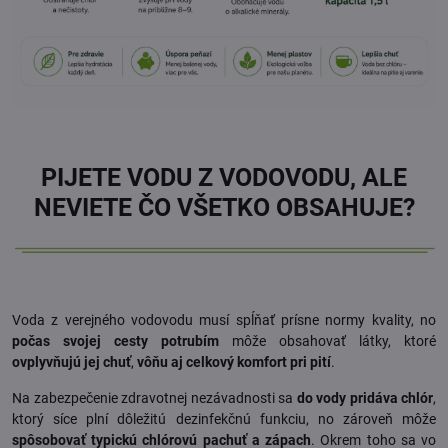
PIJETE VODU Z VODOVODU, ALE
NEVIETE ČO VŠETKO OBSAHUJE?
Voda z verejného vodovodu musí spĺňať prísne normy kvality, no
počas svojej cesty potrubím
môže obsahovať látky, ktoré
ovplyvňujú jej chuť
,
vôňu aj celkový komfort pri pití
.
Na zabezpečenie zdravotnej nezávadnosti sa
do vody pridáva chlór
,
ktorý síce plní dôležitú dezinfekčnú funkciu, no zároveň môže
spôsobovať typickú chlórovú pachuť a zápach
. Okrem toho sa vo