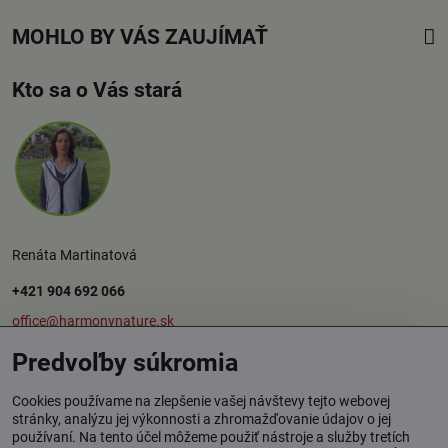
MOHLO BY VÁS ZAUJÍMAŤ
Kto sa o Vás stará
Renáta Martinatová
+421 904 692 066
office@harmonynature.sk
Predvoľby súkromia
O spoločnosti
Cookies používame na zlepšenie vašej návštevy tejto webovej
stránky, analýzu jej výkonnosti a zhromažďovanie údajov o jej
používaní. Na tento účel môžeme použiť nástroje a služby tretích
Harmony Nature s.r.o.