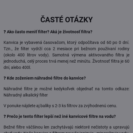
ČASTÉ OTÁZKY
❓
Ako často meniť filter? Aká je životnosť filtra?
Kanvica je vybavená časovačom, ktorý odpočítava od 60 po 0 dní.
Tzn., že filter vydrží cca 2 mesiace pri bežnom používaní rodiny
(okolo 400 litrov vody). Samotná výmena aktivovaného filtra je
jednoduchá, celý proces trvá menej než minútu. Životnosť filtra je 60
dní, alebo 400l.
❓
Kde zoženiem náhradné filtre do kanvice?
Náhradné filtre je možné kedykoľvek objednať na tomto odkaze:
Náhradný alkalický filter
V ponuke nájdete aj balíky s 2-3 ks filtrov za zvýhodnenú cenu.
❓
Prečo je tento filter lepší než iné kanvicové filtre na vodu?
Bežné filtre väčšinou len zachytávajú niektoré nečistoty a upravujú