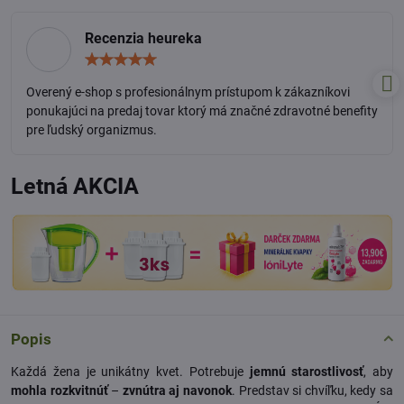
Recenzia heureka
Hodnotenie:
5
/
Overený e-shop s profesionálnym prístupom k zákazníkovi
5
ponukajúci na predaj tovar ktorý má značné zdravotné benefity
pre ľudský organizmus.
Letná AKCIA
Popis
Každá žena je unikátny kvet. Potrebuje
jemnú starostlivosť
, aby
mohla rozkvitnúť
–
zvnútra aj navonok
. Predstav si chvíľku, kedy sa