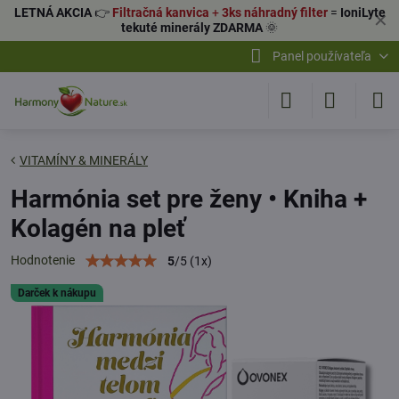
LETNÁ AKCIA
👉
Filtračná kanvica
+
3ks náhradný filter
=
IoniLyte
✕
tekuté minerály ZDARMA
🌞
Panel používateľa
VITAMÍNY & MINERÁLY
Harmónia set pre ženy • Kniha +
Kolagén na pleť
Hodnotenie
5
/
5
(
1
x)
Darček k nákupu