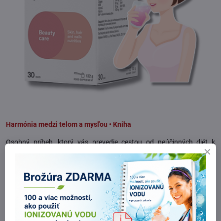
Harmónia medzi telom a mysľou • Kniha
Osobný príbeh, ktorý vás prevedie cestou od neúčinných diét k
skutočne zdravému životnému štýlu.
Kolagén Instantný prášok + MSM a Vitamín C 132g
Kolagén je ako tajný architekt tvojho tela – stará sa o pevnosť
pokožky, pružnosť kĺbov a zdravie vlasov či nechtov. No od 25. roku
života ho prirodzene začína ubúdať. Výsledok? Vrásky, slabšie vlasy,
krehké nechty a boľavé kĺby.