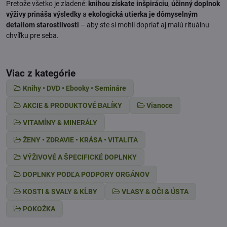
Pretože všetko je zladené:
knihou získate inšpiráciu
,
účinný doplnok
výživy prináša výsledky
a
ekologická utierka je dômyselným
detailom starostlivosti
– aby ste si mohli dopriať aj malú rituálnu
chvíľku pre seba.
Viac z kategórie
Knihy • DVD • Ebooky • Semináre
AKCIE & PRODUKTOVÉ BALÍKY
Vianoce
VITAMÍNY & MINERÁLY
ŽENY • ZDRAVIE • KRÁSA • VITALITA
VÝŽIVOVÉ A ŠPECIFICKÉ DOPLNKY
DOPLNKY PODĽA PODPORY ORGÁNOV
KOSTI & SVALY & KĹBY
VLASY & OČI & ÚSTA
POKOŽKA