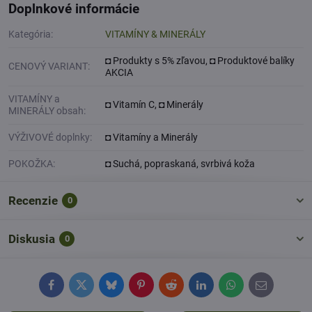
Doplnkové informácie
Kategória:
VITAMÍNY & MINERÁLY
◘ Produkty s 5% zľavou, ◘ Produktové balíky
CENOVÝ VARIANT:
AKCIA
VITAMÍNY a
◘ Vitamín C, ◘ Minerály
MINERÁLY obsah:
VÝŽIVOVÉ doplnky:
◘ Vitamíny a Minerály
POKOŽKA:
◘ Suchá, popraskaná, svrbivá koža
Recenzie
0
Diskusia
0
Facebook
Twitter
Bluesky
Pinterest
Reddit
LinkedIn
WhatsApp
E-
mail