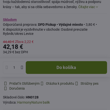
tvoju každodennú starostlivosť: spája múdrosť, výživu a podporu
krásy – tak, aby si sa cítila sebavedomo a žensky.
Čítajte viac
Skladom
DPD Pickup • Výdajné miesto
•
3,80 €
•
Osobné prevzatie
Rybník/okres Levice
44,40 €
Zľava
2,22 €
42,18 €
34,29 €
bez DPH
Do košíka
Pridať k Obľúbeným
Otázka k produktu
Strážny pes
Doručenia
Skladové číslo:
HN0128
Výrobca:
HarmonyNature balik