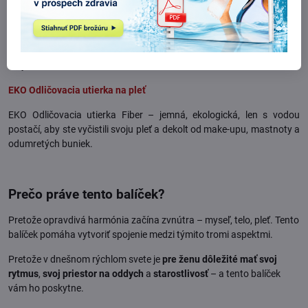
Kolagén instantný prášok obsahuje kolagénne peptidy (izolované
aminokyseliny) a organickú formu síry s vitamínom C na podporu
ďalšej tvorby kolagénu. Kolagénne peptidy nezaťažujú trávenie a
majú maximálnu vstrebateľnosť.
EKO Odličovacia utierka na pleť
EKO Odličovacia utierka Fiber – jemná, ekologická, len s vodou
postačí, aby ste vyčistili svoju pleť a dekolt od make-upu, mastnoty a
odumretých buniek.
Prečo práve tento balíček?
Pretože opravdivá harmónia začína zvnútra – myseľ, telo, pleť. Tento
balíček pomáha vytvoriť spojenie medzi týmito tromi aspektmi.
Pretože v dnešnom rýchlom svete je
pre ženu dôležité mať svoj
rytmus
,
svoj priestor na oddych
a
starostlivosť
– a tento balíček
vám ho poskytne.