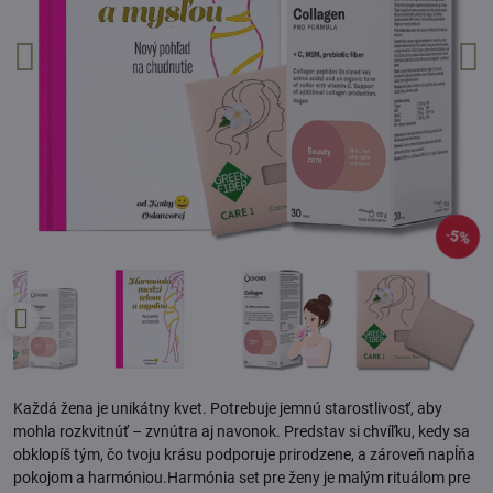
5%
Každá žena je unikátny kvet. Potrebuje jemnú starostlivosť, aby
mohla rozkvitnúť – zvnútra aj navonok. Predstav si chvíľku, kedy sa
obklopíš tým, čo tvoju krásu podporuje prirodzene, a zároveň napĺňa
pokojom a harmóniou.Harmónia set pre ženy je malým rituálom pre