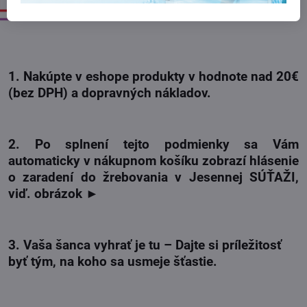
.
1. Nakúpte v eshope produkty v hodnote nad 20€
(bez DPH) a dopravných nákladov.
2. Po splnení tejto podmienky sa Vám
automaticky v nákupnom košíku zobrazí hlásenie
o zaradení do žrebovania v Jesennej SÚŤAŽI,
viď. obrázok ►
3. Vaša šanca vyhrať je tu – Dajte si príležitosť
byť tým, na koho sa usmeje šťastie.