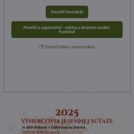
Povoliť tentokrát
Povoliť a zapamätať - súhlas s druhom cookie:
Funkčné
Otvoriť video v novom okne