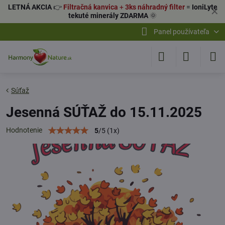
LETNÁ AKCIA
👉
Filtračná kanvica
+
3ks náhradný filter
=
IoniLyte
✕
tekuté minerály ZDARMA
🌞
Panel používateľa
Súťaž
Jesenná SÚŤAŽ do 15.11.2025
Hodnotenie
5
/
5
(
1
x)