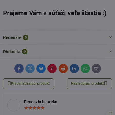
Prajeme Vám v súťaži veľa šťastia :)
Recenzie
0
Diskusia
0
Facebook
Twitter
Bluesky
Pinterest
Reddit
LinkedIn
WhatsApp
E-
mail
Predchádzajúci produkt
Nasledujúci produkt
Recenzia heureka
Hodnotenie:
5
/