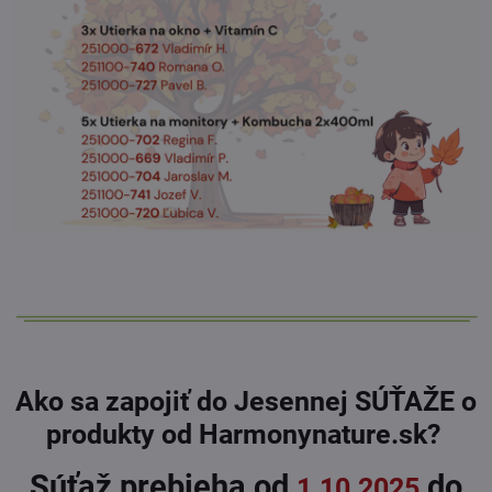
Ako sa zapojiť do Jesennej SÚŤAŽE o
produkty od Harmonynature.sk?
Súťaž prebieha od
do
1.10.2025