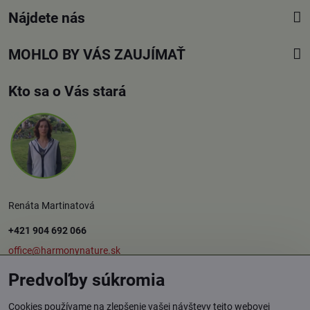
Nájdete nás
MOHLO BY VÁS ZAUJÍMAŤ
Kto sa o Vás stará
Renáta Martinatová
+421 904 692 066
office@harmonynature.sk
Predvoľby súkromia
O spoločnosti
Cookies používame na zlepšenie vašej návštevy tejto webovej