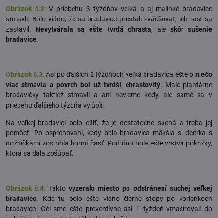
Obrázok č.2
:
V priebehu 3 týždňov veľká a aj malinké bradavice
stmavli. Bolo vidno, že sa bradavice prestali zväčšovať, ich rast sa
zastavil.
Nevytvárala sa ešte tvrdá chrasta
, ale
skôr sušenie
bradavice
.
Obrázok č.3
:
Asi po ďalších 2 týždňoch veľká bradavica ešte o
niečo
viac stmavla a povrch bol už tvrdší
,
chrastovitý
. Malé plantárne
bradavičky taktiež stmavli a ani nevieme kedy, ale samé sa v
priebehu ďalšieho týždňa vylúpli.
Na veľkej bradavici bolo cítiť, že je dostatočne suchá a treba jej
pomôcť. Po osprchovaní, kedy bola bradavica mäkšia si dcérka s
nožničkami zostrihla hornú časť. Pod ňou bola ešte vrstva pokožky,
ktorá sa dala zošúpať.
Obrázok č.4
:
Takto
vyzeralo miesto po odstránení suchej veľkej
bradavice
. Kde tu bolo ešte vidno čierne stopy po korienkoch
bradavice. Gél sme ešte preventívne asi 1 týždeň vmasírovali do