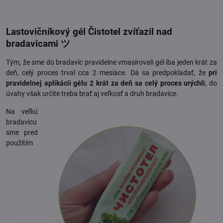
Lastovičníkový gél Čistotel zvíťazil nad
bradavicami ツ
Tým, že sme do bradavíc pravidelne vmasírovali gél iba jeden krát za
deň, celý proces trval cca 2 mesiace. Dá sa predpokladať, že
pri
pravidelnej aplikácii gélu 2 krát za deň sa celý proces urýchli
, do
úvahy však určite treba brať aj veľkosť a druh bradavice.
Na veľkú
bradavicu
sme pred
použitím