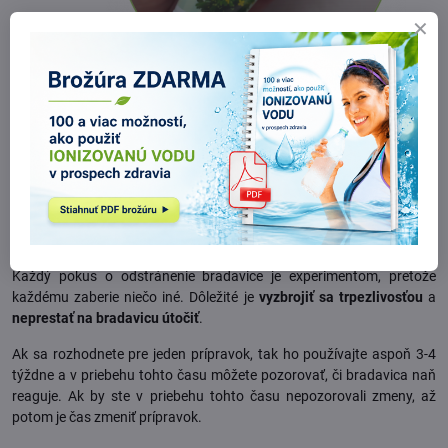
lastovičníkového gélu dávali asi 2 mesiace Tea Tree olej. Aj keď sa
zdalo, že sa bradavica na povrchu sušila, stále sa zväčšovala do
dĺžky a šírky. Preto dostal príležitosť ukázať svoje pôsobenie
›
lastovičníkový gél Čistotel
. Pri jeho aplikácii sa dalo pozorovať
prvé
zmeny po asi 2 týždňoch
, bradavica sa
prestala zväčšovať
a
začala
meniť farbu
.
Každý pokus o odstránenie bradavice je experimentom, pretože
každému zaberie niečo iné. Dôležité je
vyzbrojiť sa trpezlivosťou
a
neprestať na bradavicu útočiť
.
Ak sa rozhodnete pre jeden prípravok, tak ho používajte aspoň 3-4
týždne a v priebehu tohto času môžete pozorovať, či bradavica naň
reaguje. Ak by ste v priebehu tohto času nepozorovali zmeny, až
potom je čas zmeniť prípravok.