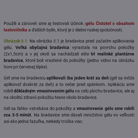
Použili a zároveň sme aj testovali účinok
›
gélu Čistotel s obsahom
lastovičníka
a ďalších bylín, ktorý je z dielne ruskej spoločnosti.
Obrázok č.1
:
Na obrázku č.1 je bradavica pred začatím aplikovania
gélu.
Veľká obyčajná bradavica
vyrastala na povrchu pokožky
(2x1,5cm) a v jej okolí sa nachádzali ešte
tri malinké plantárne
bradavice
, ktoré boli vrastené do pokožky (jednu vidno na obrázku
hore pri červenej šípke).
Gél sme na bradavicu
aplikovali iba jeden krát za deň
(gél sa môže
aplikovať dvakrát za deň) a to večer pred spánkom. Aplikáciu sme
robili
dôkladným vmasírovaním gélu
na celú plochu bradavice, ale aj
na okolitú zdravú pokožku tesne okolo bradavice.
Gél sa ľahko vstrebáva do pokožky a
vmasírovanie gélu sme robili
cca 3-5 minút
. Na bradavice sme dávali množstvo gélu vo veľkosti
asi ako jedna fazuľka, niekedy troška viac.