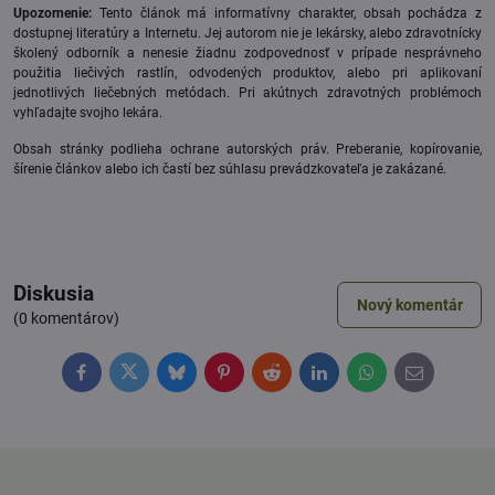
Upozornenie:
Tento článok má informatívny charakter, obsah pochádza z
dostupnej literatúry a Internetu. Jej autorom nie je lekársky, alebo zdravotnícky
školený odborník a nenesie žiadnu zodpovednosť v prípade nesprávneho
použitia liečivých rastlín, odvodených produktov, alebo pri aplikovaní
jednotlivých liečebných metódach. Pri akútnych zdravotných problémoch
vyhľadajte svojho lekára.
Obsah stránky podlieha ochrane autorských práv. Preberanie, kopírovanie,
šírenie článkov alebo ich častí bez súhlasu prevádzkovateľa je zakázané.
Diskusia
Nový komentár
(0 komentárov)
Facebook
Twitter
Bluesky
Pinterest
Reddit
LinkedIn
WhatsApp
E-
mail