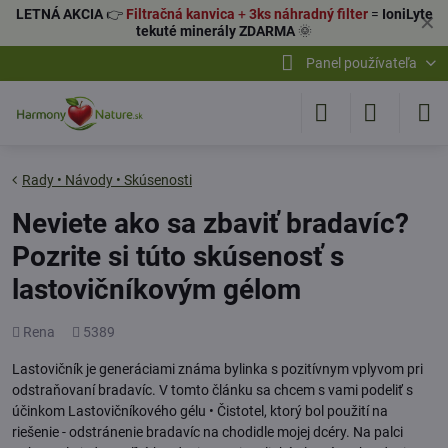
LETNÁ AKCIA
👉
Filtračná kanvica
+
3ks náhradný filter
=
IoniLyte
✕
tekuté minerály ZDARMA
🌞
Panel používateľa
Rady • Návody • Skúsenosti
Neviete ako sa zbaviť bradavíc?
Pozrite si túto skúsenosť s
lastovičníkovým gélom
Pridal
Počet
Rena
5389
zobrazení
Lastovičník je generáciami známa bylinka s pozitívnym vplyvom pri
odstraňovaní bradavíc. V tomto článku sa chcem s vami podeliť s
účinkom Lastovičníkového gélu • Čistotel, ktorý bol použití na
riešenie - odstránenie bradavíc na chodidle mojej dcéry. Na palci