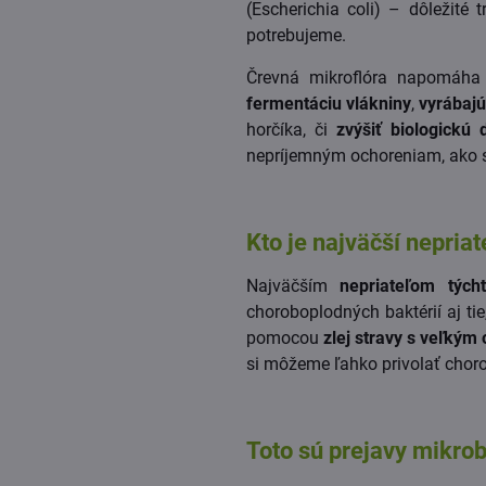
(Escherichia coli) – dôležité t
potrebujeme.
Črevná mikroflóra napomáha
fermentáciu vlákniny
,
vyrábajú
horčíka, či
zvýšiť biologickú
nepríjemným ochoreniam, ako 
Kto je najväčší nepriat
Najväčším
nepriateľom tých
choroboplodných baktérií aj ti
pomocou
zlej stravy s veľký
si môžeme ľahko privolať chor
Toto sú prejavy mikrob