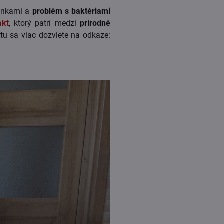
plnkami a
problém s baktériami
akt
, ktorý patrí medzi
prírodné
tu sa viac dozviete na odkaze: