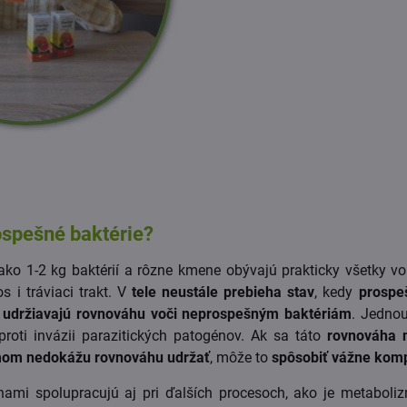
ospešné baktérie?
ko 1-2 kg baktérií a rôzne kmene obývajú prakticky všetky vo
s i tráviaci trakt. V
tele neustále prebieha stav
, kedy
prospe
,
udržiavajú rovnováhu voči neprospešným baktériám
. Jednou
 proti invázii parazitických patogénov. Ak sa táto
rovnováha n
émom nedokážu rovnováhu udržať
, môže to
spôsobiť vážne komp
nami spolupracujú aj pri ďalších procesoch, ako je metaboli