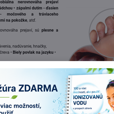
robiálna nerovnováha prejaví
nádchou • zápalmi dutím - ďasien
- močového a tráviaceho
ami na pokožke
, atď.
ovnováha prejaví, sú
plesne a
rávenia, nadúvanie, hnačky,
 čreva •
Biely povlak na jazyku
•
á nádcha a kašeľ
, opakované kvasinkové zápaly
i
organizmu • vznik a rozvoj
ĺbov
• rozvoj chronického únavového syndrómu • poruchy pozornost