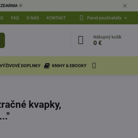
✕
ly ZDARMA
🌞
OG
FAQ
O NÁS
KONTAKT
Panel používateľa
Nákupný košík
0 €
VÝŽIVOVÉ DOPLNKY
KNIHY & EBOOKY
zračné kvapky,
.."