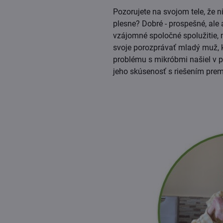
zobrazení
Pozorujete na svojom tele, že n
plesne? Dobré - prospešné, ale 
vzájomné spoločné spolužitie,
svoje porozprávať mladý muž, k
problému s mikróbmi našiel v pr
jeho skúsenosť s riešením premn