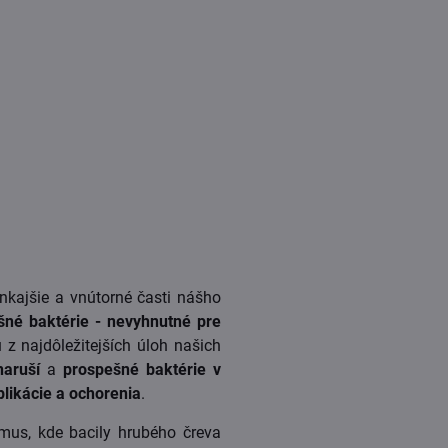
nkajšie a vnútorné časti nášho
šné baktérie -
nevyhnutné pre
 z najdôležitejších úloh našich
aruší
a
prospešné baktérie v
likácie a ochorenia
.
zmus, kde bacily hrubého čreva