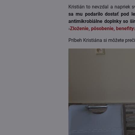
Kristián to nevzdal a napriek
sa mu podarilo dostať pod le
antimikrobiálne doplnky so š
›
Zloženie, pôsobenie, benefity:
Príbeh Kristiána si môžete preč