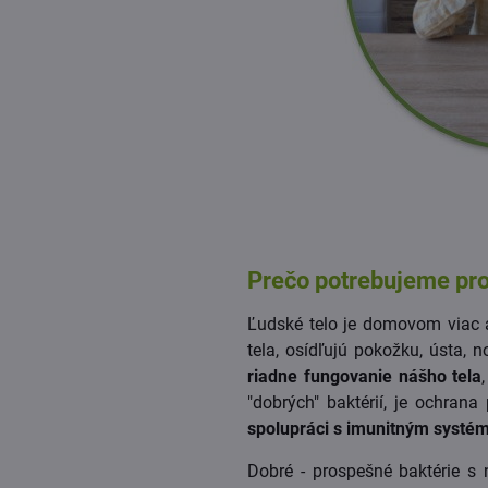
Prečo potrebujeme pr
Ľudské telo je domovom viac a
tela, osídľujú pokožku, ústa, no
riadne fungovanie nášho tela
"dobrých" baktérií, je ochrana
spolupráci s imunitným syst
Dobré - prospešné baktérie s 