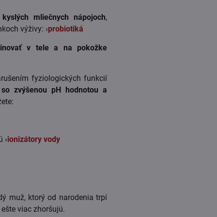
 kyslých mliečnych nápojoch
,
koch výživy: ›
probiotiká
minovať v tele a na pokožke
rušením fyziologických funkcií
 so zvýšenou pH hodnotou a
ete:
ú ›
ionizátory vody
dý muž, ktorý od narodenia trpí
ešte viac zhoršujú.