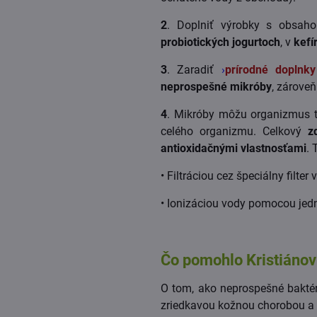
2
. Doplniť výrobky s obsa
probiotických jogurtoch
, v
kefí
3
. Zaradiť
›
prírodné doplnk
neprospešné mikróby
, zárove
4
. Mikróby môžu organizmus t
celého organizmu. Celkový
z
antioxidačnými vlastnosťami
. 
• Filtráciou cez špeciálny filter 
• Ionizáciou vody pomocou jedn
Čo pomohlo Kristiánovi
O tom, ako neprospešné baktéri
zriedkavou kožnou chorobou a