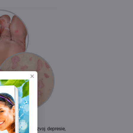
i a pamäti • rozvoj depresie,