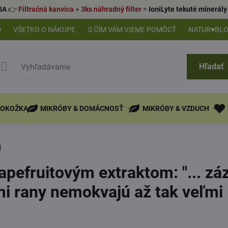
IA
👉
Filtračná kanvica
+
3ks náhradný filter
=
IoniLyte tekuté minerá
D
VŠETKO O NÁKUPE
S ČÍM VÁM VIEME POMÔCŤ
NATUR♥BL
Hľadať
POKOŽKA
MIKRÓBY & DOMÁCNOSŤ
MIKRÓBY & VZDUCH
i
pefruitovým extraktom: "... zá
 rany nemokvajú až tak veľmi .