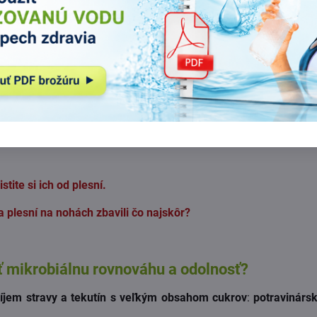
mi plesňami môže prerásť do
problému s plesňami na pokožk
iesta pravidelného alebo nepravidelného tvaru na pokožke tela 
iných miestach na pokožke • Plesne na nechtoch • žltnutie a 
och na pokožke tela
ávažných ochorení.
stite si ich od plesní.
a plesní na nohách zbavili čo najskôr?
ť mikrobiálnu rovnováhu a odolnosť?
íjem stravy a tekutín s veľkým obsahom cukrov
:
potravinársk