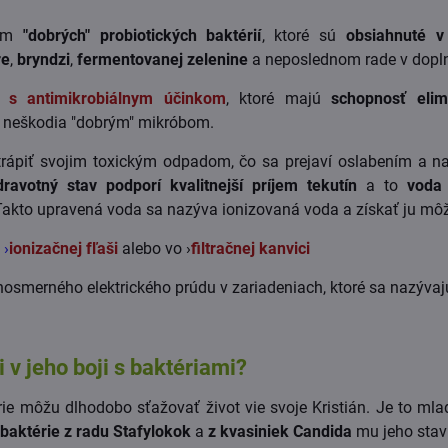
hom
"dobrých" probiotických baktérií
, ktoré sú
obsiahnuté v
re
,
bryndzi
,
fermentovanej zelenine
a neposlednom rade v dopln
y s antimikrobiálnym účinkom
, ktoré majú
schopnosť eli
ň neškodia "dobrým" mikróbom.
rápiť svojim toxickým odpadom, čo sa prejaví oslabením a na
dravotný stav podporí kvalitnejší príjem tekutín
a to
voda
Takto upravená voda sa nazýva ionizovaná voda a získať ju môž
v
›
ionizačnej fľaši
alebo vo ›
filtračnej kanvici
osmerného elektrického prúdu v zariadeniach, ktoré sa nazývaj
 v jeho boji s baktériami?
e môžu dlhodobo sťažovať život vie svoje Kristián. Je to mla
baktérie z radu Stafylokok
a
z kvasiniek Candida
mu jeho stav 