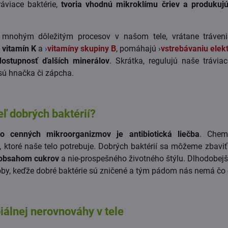
ráviace baktérie,
tvoria vhodnú mikroklímu čriev a produkujú
 mnohým dôležitým procesov v našom tele, vrátane tráven
 vitamín K
a
›
vitamíny skupiny B
, pomáhajú ›
vstrebávaniu elekt
 dostupnosť ďalších minerálov
. Skrátka, regulujú naše trávi
sú hnačka či zápcha.
eľ dobrých baktérií?
to cenných mikroorganizmov je antibiotická liečba
. Chem
e, ktoré naše telo potrebuje. Dobrých baktérií sa môžeme zbavi
m obsahom cukrov
a nie-prospešného životného štýlu. Dlhodobe
oby, keďže dobré baktérie sú zničené a tým pádom nás nemá čo 
iálnej nerovnováhy v tele