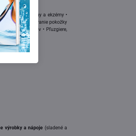
e
• Kožné problémy a ekzémy •
• Svrbenie a olupovanie pokožky
štiepeniu nechtov • Pľuzgiere,
e výrobky a nápoje
(sladené a