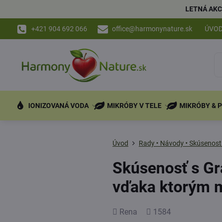
LETNÁ AKC
+421 904 692 066
office@harmonynature.sk
ÚVO
IONIZOVANÁ VODA
MIKRÓBY V TELE
MIKRÓBY & 
Úvod
Rady • Návody • Skúsenost
Skúsenosť s Gra
vďaka ktorým mi
Pridal
Počet
Rena
1584