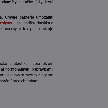
 vitamíny
a ďalšie látky, ktoré
ia.
Črevné baktérie umožňujú
rolytov
– soli sodíka, draslíka a
ace procesy a tak predchádzajú
ické antibiotiká hubia okrem
ť
aj hormonálnymi prípravkami
,
jším nezdravým životným štýlom
chrániť pred chorobami.