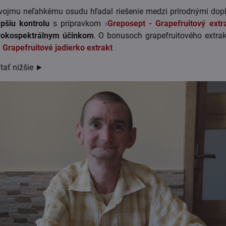
 svojmu neľahkému osudu hľadal riešenie medzi prírodnými do
pšiu kontrolu
s prípravkom
›
Greposept - Grapefruitový extr
irokospektrálnym účinkom
. O bonusoch grapefruitového extrak
 Grapefruitové jadierko extrakt
ítať nižšie ►