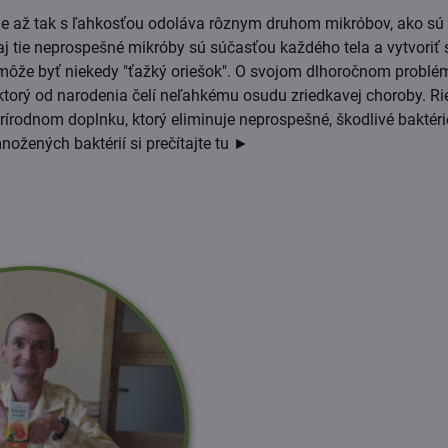
ie až tak s ľahkosťou odoláva rôznym druhom mikróbov, ako sú b
aj tie neprospešné mikróby sú súčasťou každého tela a vytvoriť 
 môže byť niekedy "ťažký oriešok". O svojom dlhoročnom problé
torý od narodenia čelí neľahkému osudu zriedkavej choroby. Ri
írodnom doplnku, ktorý eliminuje neprospešné, škodlivé baktérie
ožených baktérií si prečítajte tu ►