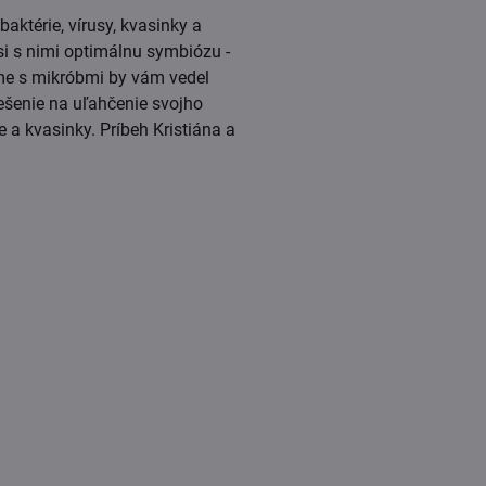
aktérie, vírusy, kvasinky a
si s nimi optimálnu symbiózu -
me s mikróbmi by vám vedel
ešenie na uľahčenie svojho
 a kvasinky. Príbeh Kristiána a