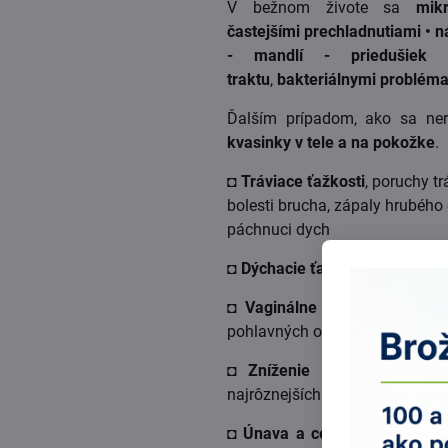
V bežnom živote sa
mik
častejšími prechladnutiami • 
- mandlí - priedušiek 
traktu
,
bakteriálnymi problém
Ďalším prípadom, ako sa ner
kvasinky v tele a na pokožke
.
◘
Tráviace ťažkosti
, poruchy t
bolesti brucha, zápaly hrubého
páchnuci dych
◘
Dýchacie ťažkosti
• opakovan
◘
Vaginálne problémy
u žien
pohlavných orgánov
◘
Zníženie obranyschopnost
najrôznejších alergií • bolesti k
◘
Únava a celková nepohoda