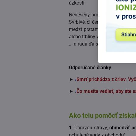
úzkosti.
Neriešený problém s vnútorný
Svrbivé, či červené šupinaté m
medzi prstami na nohách a na 
alebo trhliny väčšinou v záhyb
... a rada ďalších aj pomerne z
Odporúčané články
►
›
Smrť prichádza z čriev. Vyči
►
›
Čo musíte vedieť, aby ste s
Ako telu pomôcť získa
1
. Úpravou stravy,
obmedziť pr
ochutené vody z obchodu).