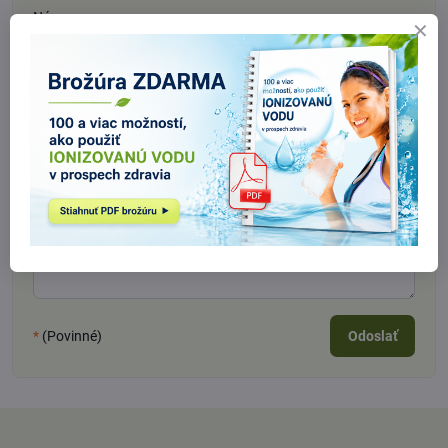
Názov:
Meno:
*
Komentár:
*
*
(Povinné)
Odoslať