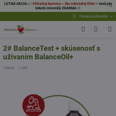
LETNÁ AKCIA
👉
Filtračná kanvica
+
3ks náhradný filter
=
IoniLyte
✕
tekuté minerály ZDARMA
🌞
Panel používateľa
2# BalanceTest + skúsenosť s
užívaním BalanceOil+
Pridal
Počet
Rena
585
zobrazení