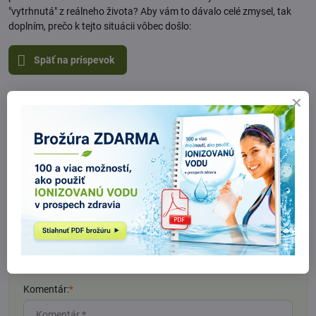
"vytrhnutá" z reálneho života? Aby vám to dávalo celé zmysel, tak
doplním, prečo k tejto situácii vôbec došlo:
Späť na príspevok
Komentáre (0)
Nový komentár
Názov:
Meno:
*
Komentár:
*