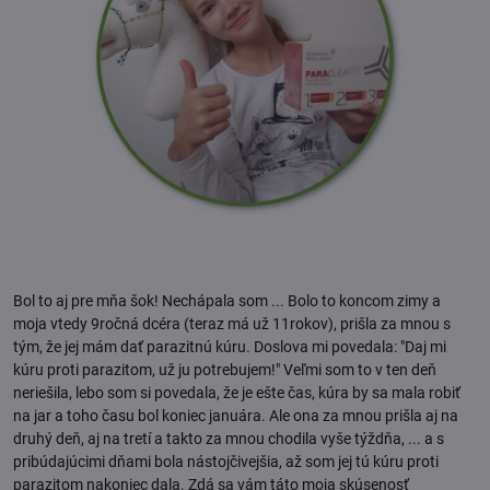
Bol to aj pre mňa šok! Nechápala som ... Bolo to koncom zimy a
moja vtedy 9ročná dcéra (teraz má už 11rokov), prišla za mnou s
tým, že jej mám dať parazitnú kúru. Doslova mi povedala: "Daj mi
kúru proti parazitom, už ju potrebujem!" Veľmi som to v ten deň
neriešila, lebo som si povedala, že je ešte čas, kúra by sa mala robiť
na jar a toho času bol koniec januára. Ale ona za mnou prišla aj na
druhý deň, aj na tretí a takto za mnou chodila vyše týždňa, ... a s
pribúdajúcimi dňami bola nástojčivejšia, až som jej tú kúru proti
parazitom nakoniec dala. Zdá sa vám táto moja skúsenosť