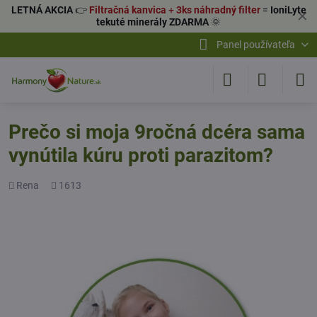
LETNÁ AKCIA
👉
Filtračná kanvica
+
3ks náhradný filter
=
IoniLyte
✕
tekuté minerály ZDARMA
🌞
Panel používateľa
Prečo si moja 9ročná dcéra sama
vynútila kúru proti parazitom?
Pridal
Počet
Rena
1613
zobrazení