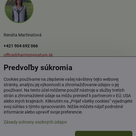
Renáta Martinatová
+421 904 692 066
office@harmonynature.sk
Predvoľby súkromia
O spoločnosti
Cookies používame na zlepšenie vašej návštevy tejto webovej
stránky, analýzu jej výkonnosti a zhromažďovanie údajov o jej
používaní. Na tento účel môžeme použiť nástroje a služby tretích
Harmony Nature s.r.o.
strán a zhromaždené údaje sa môžu preniesť k partnerom v EÚ, USA
Štúrova 37, 949 01 Nitra
alebo iných krajinách. Kliknutím na „Prijať všetky cookies“ vyjadrujete
svoj súhlas s týmto spracovaním. Nižšie môžete nájsť podrobné
Osobný odber tovaru: Rybník / okr. Levice
informácie alebo upraviť svoje preferencie.
Zásady ochrany osobných údajov