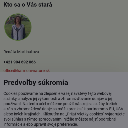
Kto sa o Vás stará
Renáta Martinatová
+421 904 692 066
office@harmonynature.sk
Predvoľby súkromia
O spoločnosti
Cookies používame na zlepšenie vašej návštevy tejto webovej
stránky, analýzu jej výkonnosti a zhromažďovanie údajov o jej
používaní. Na tento účel môžeme použiť nástroje a služby tretích
Harmony Nature s.r.o.
strán a zhromaždené údaje sa môžu preniesť k partnerom v EÚ, USA
Štúrova 37, 949 01 Nitra
alebo iných krajinách. Kliknutím na „Prijať všetky cookies“ vyjadrujete
svoj súhlas s týmto spracovaním. Nižšie môžete nájsť podrobné
Osobný odber tovaru: Rybník / okr. Levice
informácie alebo upraviť svoje preferencie.