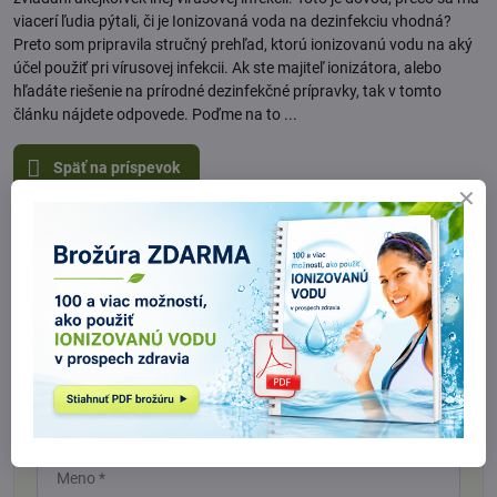
viacerí ľudia pýtali, či je Ionizovaná voda na dezinfekciu vhodná?
Preto som pripravila stručný prehľad, ktorú ionizovanú vodu na aký
účel použiť pri vírusovej infekcii. Ak ste majiteľ ionizátora, alebo
hľadáte riešenie na prírodné dezinfekčné prípravky, tak v tomto
článku nájdete odpovede. Poďme na to ...
Späť na príspevok
Komentáre (0)
Nový komentár
Názov:
Meno:
*