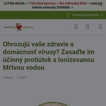
LETNÁ AKCIA
👉
Filtračná kanvica
+
3ks náhradný filter
=
IoniLyte
✕
tekuté minerály ZDARMA
🌞
Panel používateľa
Ohrozujú vaše zdravie a
domácnosť vírusy? Zasaďte im
účinný protiútok s Ionizovanou
Mŕtvou vodou
Pridal
Počet
Rena
2471
zobrazení