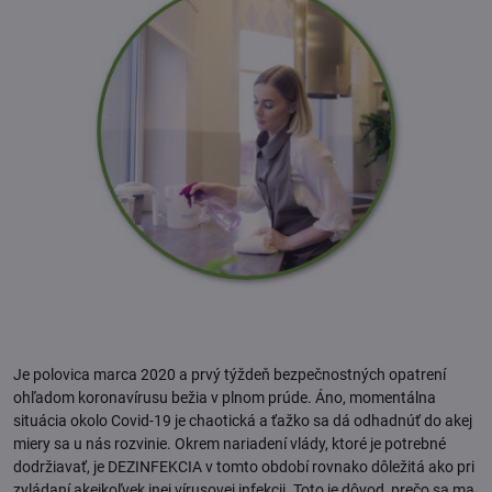
Je polovica marca 2020 a prvý týždeň bezpečnostných opatrení
ohľadom koronavírusu bežia v plnom prúde. Áno, momentálna
situácia okolo Covid-19 je chaotická a ťažko sa dá odhadnúť do akej
miery sa u nás rozvinie. Okrem nariadení vlády, ktoré je potrebné
dodržiavať, je DEZINFEKCIA v tomto období rovnako dôležitá ako pri
zvládaní akejkoľvek inej vírusovej infekcii. Toto je dôvod, prečo sa ma