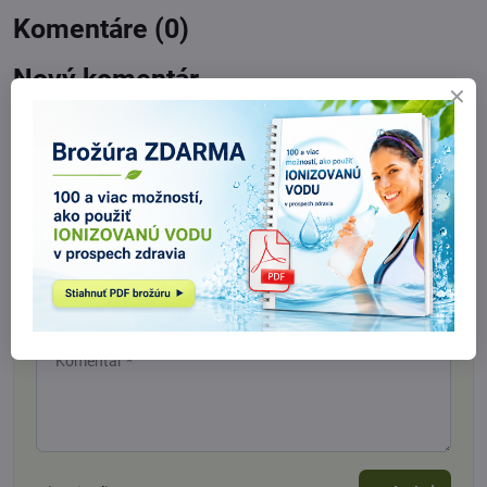
Komentáre (0)
Nový komentár
Názov:
Meno:
*
Komentár:
*