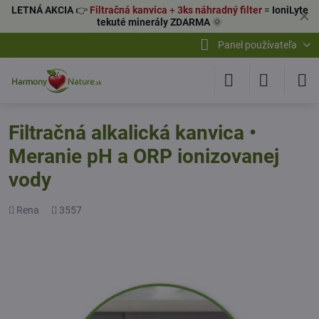
LETNÁ AKCIA
👉
Filtračná kanvica
+
3ks náhradný filter
=
IoniLyte
✕
tekuté minerály ZDARMA
🌞
Panel používateľa
Filtračná alkalická kanvica •
Meranie pH a ORP ionizovanej
vody
Pridal
Počet
Rena
3557
zobrazení