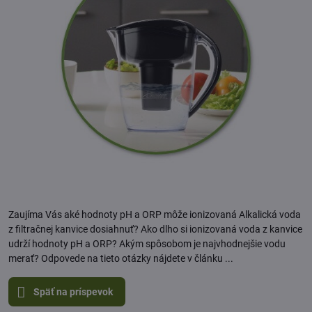
Zaujíma Vás aké hodnoty pH a ORP môže ionizovaná Alkalická voda
z filtračnej kanvice dosiahnuť? Ako dlho si ionizovaná voda z kanvice
udrží hodnoty pH a ORP? Akým spôsobom je najvhodnejšie vodu
merať? Odpovede na tieto otázky nájdete v článku ...
Späť na príspevok