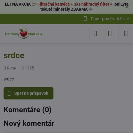
LETNÁ AKCIA
👉
Filtračná kanvica
+
3ks náhradný filter
=
IoniLyte
✕
tekuté minerály ZDARMA
🌞
Panel používateľa
srdce
Pridal
Počet
Rena
1155
zobrazení
srdce
Späť na príspevok
Komentáre (0)
Nový komentár