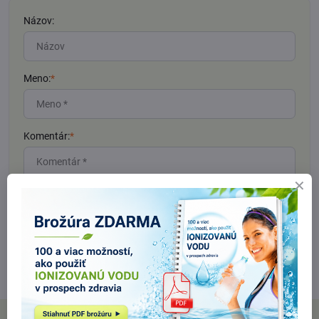
Názov:
Meno:
*
Komentár:
*
*
(Povinné)
Odoslať