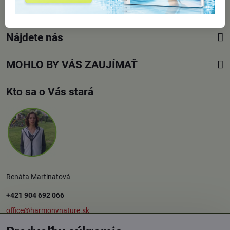
PRE ZÁKAZNÍKOV
Nájdete nás
MOHLO BY VÁS ZAUJÍMAŤ
Kto sa o Vás stará
Renáta Martinatová
+421 904 692 066
office@harmonynature.sk