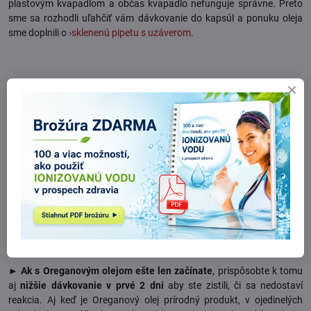
plastovým kvapadlom a občas kvapadlo nefunguje správne. Preto
sme sa rozhodli uľahčiť vám dávkovanie do kapsúl a ponuku oleja
sme doplnili o
›
sklenenú pipetu s uzáverom
.
Nechce sa vám plniť kapsule? Vyskúšajte výrobcom balený
Oreganový olej FinClub v kapsulách
›
Candicaps
Neprehliadnite tieto odporúčania
► Nezabudnite dodržiavať toto pravidlo:
Oreganový olej sa užíva na
plný žalúdok
, čiže vždy po jedle. Nakvapká sa na lyžičku s vodou,
džúsom, či jogurtom. Toto platí aj v prípade kapsulovej formy,
konzumovať vždy po jedle.
►
Ak s Oreganovým olejom ešte len začínate
, prispôsobte k tomu
aj
nižšie dávkovanie v prvé 2 dni
aby ste zistili, či sa nedostaví
reakcia. Aj keď je Oreganový olej prírodný produkt, v ojedinelých