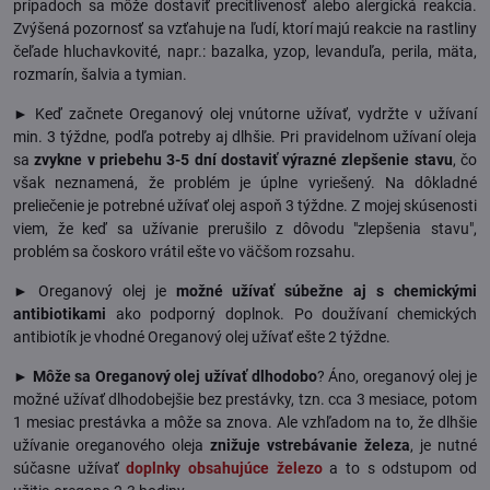
prípadoch sa môže dostaviť precitlivenosť alebo alergická reakcia.
Zvýšená pozornosť sa vzťahuje na ľudí, ktorí majú reakcie na rastliny
čeľade hluchavkovité, napr.: bazalka, yzop, levanduľa, perila, mäta,
rozmarín, šalvia a tymian.
► Keď začnete Oreganový olej vnútorne užívať, vydržte v užívaní
min. 3 týždne, podľa potreby aj dlhšie. Pri pravidelnom užívaní oleja
sa
zvykne v priebehu 3-5 dní dostaviť výrazné zlepšenie stavu
, čo
však neznamená, že problém je úplne vyriešený. Na dôkladné
preliečenie je potrebné užívať olej aspoň 3 týždne. Z mojej skúsenosti
viem, že keď sa užívanie prerušilo z dôvodu "zlepšenia stavu",
problém sa čoskoro vrátil ešte vo väčšom rozsahu.
► Oreganový olej je
možné užívať súbežne aj s chemickými
antibiotikami
ako podporný doplnok. Po doužívaní chemických
antibiotík je vhodné Oreganový olej užívať ešte 2 týždne.
►
Môže sa Oreganový olej užívať dlhodobo
? Áno, oreganový olej je
možné užívať dlhodobejšie bez prestávky, tzn. cca 3 mesiace, potom
1 mesiac prestávka a môže sa znova. Ale vzhľadom na to, že dlhšie
užívanie oreganového oleja
znižuje vstrebávanie železa
, je nutné
súčasne užívať
doplnky obsahujúce železo
a to s odstupom od