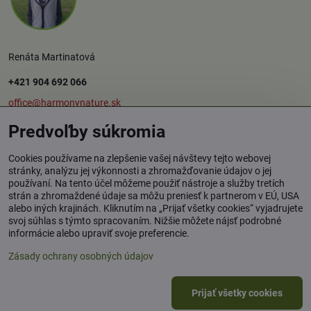
Renáta Martinatová
+421 904 692 066
office@harmonynature.sk
Predvoľby súkromia
O spoločnosti
Cookies používame na zlepšenie vašej návštevy tejto webovej
stránky, analýzu jej výkonnosti a zhromažďovanie údajov o jej
používaní. Na tento účel môžeme použiť nástroje a služby tretích
Harmony Nature s.r.o.
strán a zhromaždené údaje sa môžu preniesť k partnerom v EÚ, USA
Štúrova 37, 949 01 Nitra
alebo iných krajinách. Kliknutím na „Prijať všetky cookies“ vyjadrujete
svoj súhlas s týmto spracovaním. Nižšie môžete nájsť podrobné
Osobný odber tovaru: Rybník / okr. Levice
informácie alebo upraviť svoje preferencie.
Zásady ochrany osobných údajov
©
2026
Copyright
Prijať všetky cookies
Predvoľby súkromia
Zásady ochrany osobných údajov