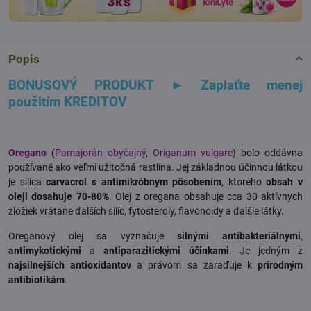
Popis
BONUSOVÝ PRODUKT ► Zaplaťte menej
použitím KREDITOV
Oregano
(
Pamajorán obyčajný
,
Origanum vulgare
) bolo oddávna
používané ako veľmi užitočná rastlina. Jej základnou účinnou látkou
je silica
carvacrol s antimikróbnym pôsobením
, ktorého
obsah v
oleji dosahuje 70-80%
. Olej z oregana obsahuje cca 30 aktívnych
zložiek vrátane ďalších silíc, fytosteroly, flavonoidy a ďalšie látky.
Oreganový olej sa vyznačuje
silnými antibakteriálnymi
,
antimykotickými
a
antiparazitickými účinkami
. Je jedným z
najsilnejších antioxidantov
a právom sa zaraďuje k
prírodným
antibiotikám
.