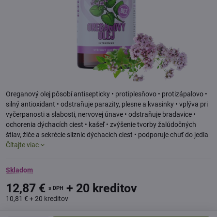
Oreganový olej pôsobí antisepticky • protiplesňovo • protizápalovo •
silný antioxidant • odstraňuje parazity, plesne a kvasinky • vplýva pri
vyčerpanosti a slabosti, nervovej únave • odstraňuje bradavice •
ochorenia dýchacích ciest • kašeľ • zvýšenie tvorby žalúdočných
štiav, žlče a sekrécie slizníc dýchacích ciest • podporuje chuť do jedla
Čítajte viac
Skladom
12,87 €
+ 20 kreditov
s DPH
10,81 €
+ 20 kreditov