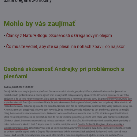
užitia oregana 2-3 hodiny.
Mohlo by vás zaujímať
•
Články z Natur♥Blogu: Skúsenosti s Oreganovým olejom
•
Čo musíte vedieť, aby ste sa plesní na nohách zbavili čo najskôr
Osobná skúsenosť Andrejky pri problémoch s
plesňami