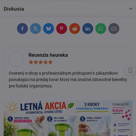
Diskusia
Facebook
Twitter
Bluesky
Pinterest
Reddit
LinkedIn
WhatsApp
E-
mail
Recenzia heureka
Hodnotenie:
5
/
Overený e-shop s profesionálnym prístupom k zákazníkovi
5
ponukajúci na predaj tovar ktorý má značné zdravotné benefity
pre ľudský organizmus.