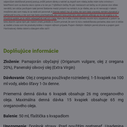
Doplňujúce informácie
Zloženie
: Pamajorán obyčajný (Origanum vulgare, olej z oregana
20%), Panenský olivový olej (Extra Virgin)
Dávkovanie
: Olej z oregana používajte rozriedený, 1-5 kvapiek na 100
ml vody, alebo šťavy 1-3x denne.
Priemerná denná dávka 6 kvapiek obsahuje 26 mg oreganového
oleja. Maximálna denná dávka 15 kvapiek obsahuje 65 mg
oreganového oleja.
Balenie
: 50 ml, fľaštička s kvapadlom
Upozornenie
: Doplnok stravy. Pred použitím pretrepať. Usadenina