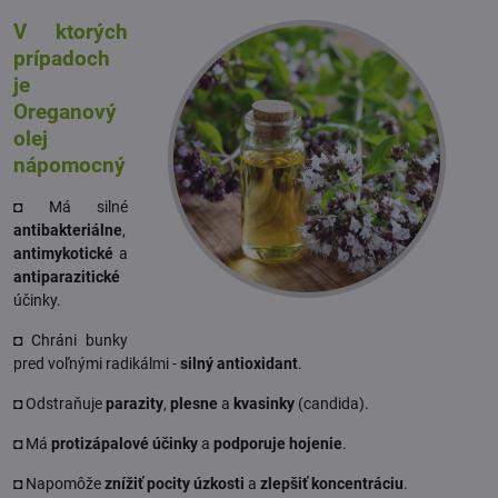
V ktorých
prípadoch
je
Oreganový
olej
nápomocný
◘ Má silné
antibakteriálne
,
antimykotické
a
antiparazitické
účinky.
◘ Chráni bunky
pred voľnými radikálmi -
silný antioxidant
.
◘ Odstraňuje
parazity
,
plesne
a
kvasinky
(candida).
◘ Má
protizápalové účinky
a
podporuje hojenie
.
◘ Napomôže
znížiť pocity úzkosti
a
zlepšiť koncentráciu
.