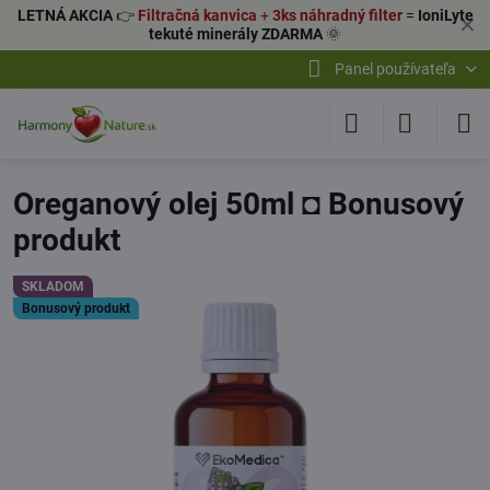
LETNÁ AKCIA
👉
Filtračná kanvica
+
3ks náhradný filter
=
IoniLyte
✕
tekuté minerály ZDARMA
🌞
Panel používateľa
Oreganový olej 50ml ◘ Bonusový
produkt
SKLADOM
Bonusový produkt