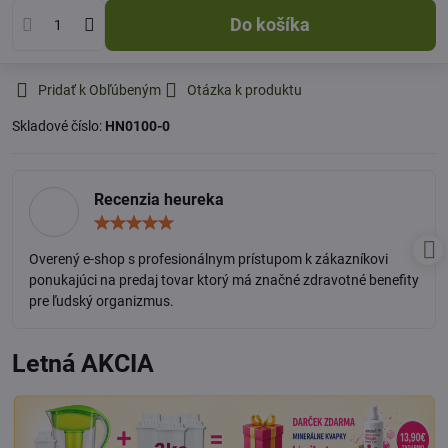
Do košíka
Pridať k Obľúbeným
Otázka k produktu
Skladové číslo:
HN0100-0
Recenzia heureka
Hodnotenie:
5
/
Overený e-shop s profesionálnym prístupom k zákazníkovi
5
ponukajúci na predaj tovar ktorý má značné zdravotné benefity
pre ľudský organizmus.
Letná AKCIA