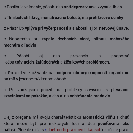
◘ Posilňuje vnímanie, pôsobí ako
antidepresívum
a zvyšuje libido.
◘ Tlmí
bolesti hlavy
,
menštruačné bolesti
, má
protikŕčové účinky
.
◘ Priaznivo
vplýva pri vyčerpanosti
a
slabosti
, aj pri
nervovej únave
.
◘ Napomáha pri
zápale dýchacích ciest
,
hltanu
,
močového
mechúra
a
ľadvín
.
◘ Pôsobí aj ako prevencia a podporná
liečba
tráviacich
,
žalúdočných
a
žlčníkových problémoch
.
◘ Preventívne užívanie na
podporu obranyschopnosti organizmu
najmä v jesennom/zimnom období.
◘ Pri vonkajšom použití na problémy súvisiace s
plesňami
,
kvasinkami na pokožke
, alebo aj na
odstránenie bradavíc
.
Olej z oregana má svoju charakteristickú
aromatickú vôňu a chuť
,
ktorá môže byť pre niektorých ľudí a deti
pociťovaná ako
pálivá
. Plnenie oleja s
›
pipetou do prázdnych kapsúl
je určené práve