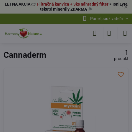
LETNÁ AKCIA
👉
Filtračná kanvica
+
3ks náhradný filter
=
IoniLyte
✕
tekuté minerály ZDARMA
🌞
Panel používateľa
1
Cannaderm
produkt