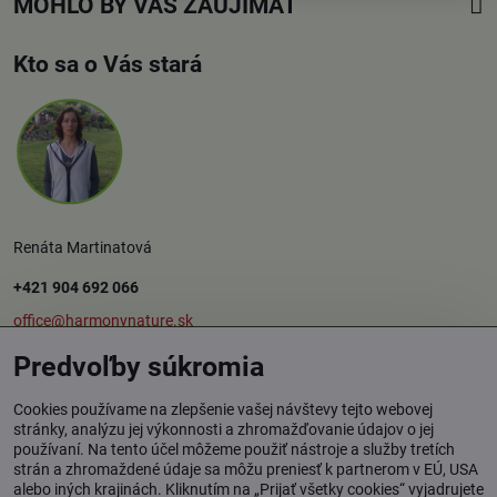
MOHLO BY VÁS ZAUJÍMAŤ
Kto sa o Vás stará
Renáta Martinatová
+421 904 692 066
office@harmonynature.sk
Predvoľby súkromia
O spoločnosti
Cookies používame na zlepšenie vašej návštevy tejto webovej
stránky, analýzu jej výkonnosti a zhromažďovanie údajov o jej
používaní. Na tento účel môžeme použiť nástroje a služby tretích
Harmony Nature s.r.o.
strán a zhromaždené údaje sa môžu preniesť k partnerom v EÚ, USA
Štúrova 37, 949 01 Nitra
alebo iných krajinách. Kliknutím na „Prijať všetky cookies“ vyjadrujete