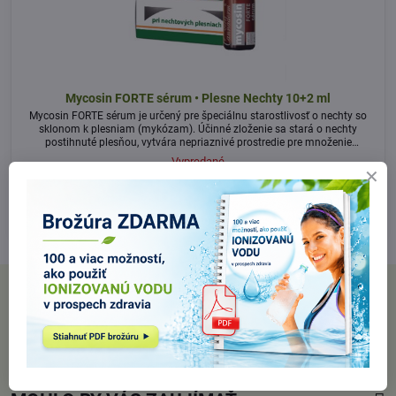
Mycosin FORTE sérum • Plesne Nechty 10+2 ml
Mycosin FORTE sérum je určený pre špeciálnu starostlivosť o nechty so
sklonom k plesniam (mykózam). Účinné zloženie sa stará o nechty
postihnuté plesňou, vytvára nepriaznivé prostredie pre množenie
nechtových plesní, čistí nechty, zlepšuje vzhľad a pevnosť nechtov,
Vypredané
zmierňuje lámanie, nevzhľadné zafarbenie a štiepenie nechtov.
8,95 €
Zobraziť
PRE ZÁKAZNÍKOV
Nájdete nás