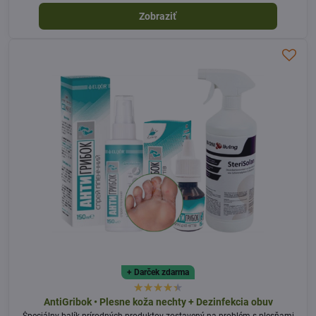
Zobraziť
+ Darček zdarma
AntiGribok • Plesne koža nechty + Dezinfekcia obuv
Špeciálny balík prírodných produktov zostavený na problém s plesňami