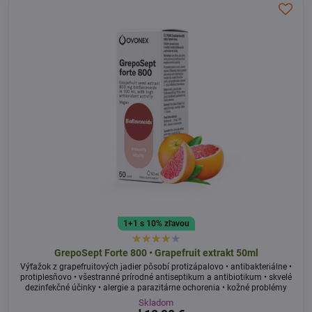
1+1 s 10% zľavou
GrepoSept Forte 800 • Grapefruit extrakt 50ml
Výťažok z grapefruitových jadier pôsobí protizápalovo • antibakteriálne •
protiplesňovo • všestranné prírodné antiseptikum a antibiotikum • skvelé
dezinfekčné účinky • alergie a parazitárne ochorenia • kožné problémy
Skladom