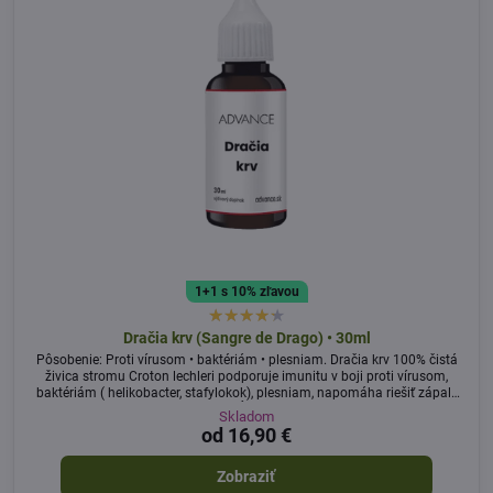
1+1 s 10% zľavou
Dračia krv (Sangre de Drago) • 30ml
Pôsobenie: Proti vírusom • baktériám • plesniam. Dračia krv 100% čistá
živica stromu Croton lechleri podporuje imunitu v boji proti vírusom,
baktériám ( helikobacter, stafylokok), plesniam, napomáha riešiť zápaly
tráviaceho traktu, kĺby, ústnu dutinu, afty
Skladom
od 16,90 €
Zobraziť