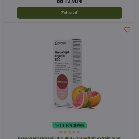
od 12,90 €
Zobraziť
1+1 s 10% zľavou
GrepoSept Organic BIO 800 • Grapefruit extrakt 50ml