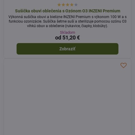
Sušička obuvi oblečenia s Ozónom O3 INZENI Premium
Výkonná sušička obuvi a bielizne INZENI Premium s výkonom 100 W a s
funkciou ozonizácie. Sušička šetrne suší a sterilizuje pomocou ozónu O3
vlhkú obuv a oblečenie (rukavice, čiapky, klobúky).
Skladom
od 51,20 €
Zobraziť