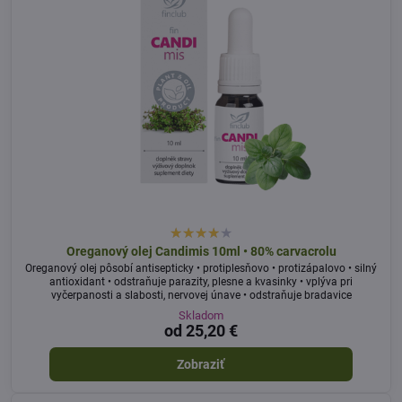
Oreganový olej Candimis 10ml • 80% carvacrolu
Oreganový olej pôsobí antisepticky • protiplesňovo • protizápalovo • silný
antioxidant • odstraňuje parazity, plesne a kvasinky • vplýva pri
vyčerpanosti a slabosti, nervovej únave • odstraňuje bradavice
Skladom
od 25,20 €
Zobraziť