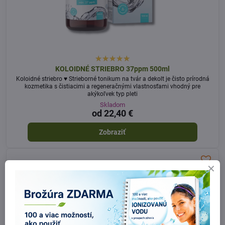
KOLOIDNÉ STRIEBRO 37ppm 500ml
Koloidné striebro ♥ Strieborné tonikum na tvár a dekolt je čisto prírodná
kozmetika s čistiacimi a regeneračnými vlastnosťami vhodný pre
akýkoľvek typ pleti
Skladom
od 22,40 €
Zobraziť