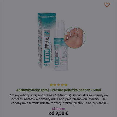
Antimykotický sprej • Plesne pokožka nechty 150ml
Antimykotický sprej Antigribok (Antifungus) je špeciálne navrhnutý na
ochranu nechtov a pokožky rúk a nôh pred plesňovou infekciou. Je
vhodný na ošetrenie miesta možnej infekcie plesňou a na prevenciu
poškodenia kože a nechtov.
Skladom
od 9,30 €