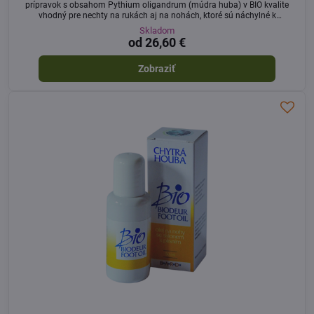
prípravok s obsahom Pythium oligandrum (múdra huba) v BIO kvalite
vhodný pre nechty na rukách aj na nohách, ktoré sú náchylné k
plesňovým chorobám a na problematické nechty.
Skladom
od 26,60 €
Zobraziť