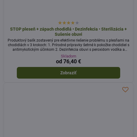
STOP pleseň + zápach chodidlá • Dezinfekcia • Sterilizácia +
Sušenie obuvi
Produktový balík zostavený pre efektívne riešenie problému s plesňami na
chodidlách v 3 krokoch: 1. Prírodné prípravky šetrné k pokožke chodidiel s
antimykotickým účinkom 2. Dezinfekcia obuvi s peroxidom vodíka a
nanostriebra 3. Sušenie a sterilizácia obuvi s funkciou Ozónu
Skladom
od 76,40 €
Zobraziť