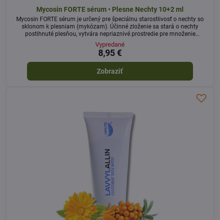
Mycosin FORTE sérum • Plesne Nechty 10+2 ml
Mycosin FORTE sérum je určený pre špeciálnu starostlivosť o nechty so
sklonom k plesniam (mykózam). Účinné zloženie sa stará o nechty
postihnuté plesňou, vytvára nepriaznivé prostredie pre množenie
nechtových plesní, čistí nechty, zlepšuje vzhľad a pevnosť nechtov,
Vypredané
zmierňuje lámanie, nevzhľadné zafarbenie a štiepenie nechtov.
8,95 €
Zobraziť