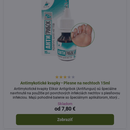
Antimykotické kvapky • Plesne na nechtoch 15ml
Antimykotické kvapky Eliksir Antigribok (Antifungus) sú špeciálne
navrhnuté na použitie pri povrchových infekciách nechtov s plesňovou
infekciou. Majú pohodlné balenie so špeciálnym aplikátorom, ktorý
uľahčuje aplikáciu prípravku na necht.
Skladom
od 7,80 €
Zobraziť