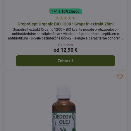
1+1 s 10% zľavou
GrepoSept Organic BIO 1200 • Grapefr. extrakt 25ml
Grapefruit extrakt Organic 1200 v BIO kvalite pôsobí protizápalovo •
antibakteriálne • protiplesňovo • všestranné prírodné antiseptikum a
antibiotikum • skvelé dezinfekčné účinky • alergie a parazitárne ochorenia
• kožné problémy
Skladom
od 12,90 €
Zobraziť