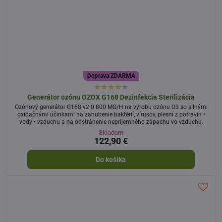
Doprava ZDARMA
Generátor ozónu OZOX G168 Dezinfekcia Sterilizácia
Ozónový generátor G168 v2.0 800 MG/H na výrobu ozónu O3 so silnými
oxidačnými účinkami na zahubenie baktérií, vírusov, plesní z potravín •
vody • vzduchu a na odstránenie nepríjemného zápachu vo vzduchu.
Skladom
122,90 €
Do košíka