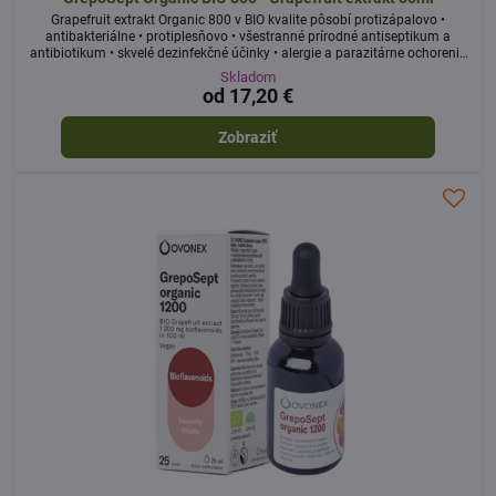
Grapefruit extrakt Organic 800 v BIO kvalite pôsobí protizápalovo •
antibakteriálne • protiplesňovo • všestranné prírodné antiseptikum a
antibiotikum • skvelé dezinfekčné účinky • alergie a parazitárne ochorenia
• kožné problémy
Skladom
od 17,20 €
Zobraziť