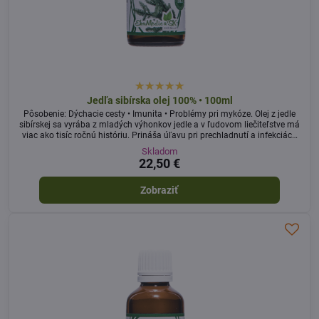
Jedľa sibírska olej 100% • 100ml
Pôsobenie: Dýchacie cesty • Imunita • Problémy pri mykóze. Olej z jedle
sibírskej sa vyrába z mladých výhonkov jedle a v ľudovom liečiteľstve má
viac ako tisíc ročnú históriu. Prináša úľavu pri prechladnutí a infekciách
horných dýchacích ciest. Pri vonkajšom použití má omladzujúci
Skladom
pôsobenie na pokožku a pomáha pri mykóze na nohách.
22,50 €
Zobraziť