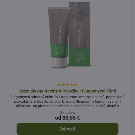
Krém plesne Nechty & Pokožka • Fungomycol 75ml
Fungomycol prírodný krém 2v1 na plesne nechtov a suchú, popraskanú
pokožku - s Bielou Borovicou, Ureou a Gerániom s kombinovaným
účinkom - na plesne na nechtoch a chodidlách a suchú, drsnú a
popraskanú pokožku na pätách a lakťoch. Účinný pri nepríjemnom
Skladom
zápachu a potení nôh. Jemná starostlivosť pre zdravé nechty a hebkú
od 30,55 €
pokožku.
Zobraziť