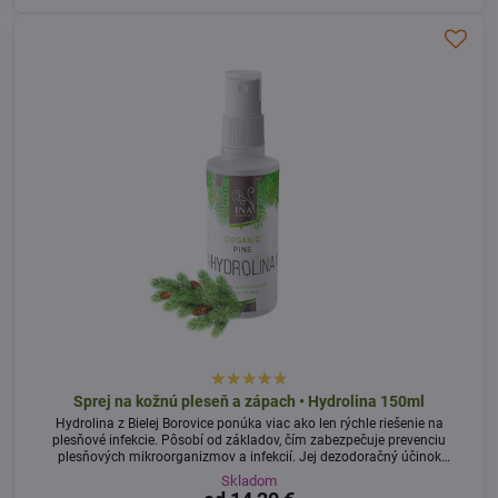
Sprej na kožnú pleseň a zápach • Hydrolina 150ml
Hydrolina z Bielej Borovice ponúka viac ako len rýchle riešenie na
plesňové infekcie. Pôsobí od základov, čím zabezpečuje prevenciu
plesňových mikroorganizmov a infekcií. Jej dezodoračný účinok
odstraňuje nepríjemné pachy nôh a dlhodobo znižuje potenie nôh.
Skladom