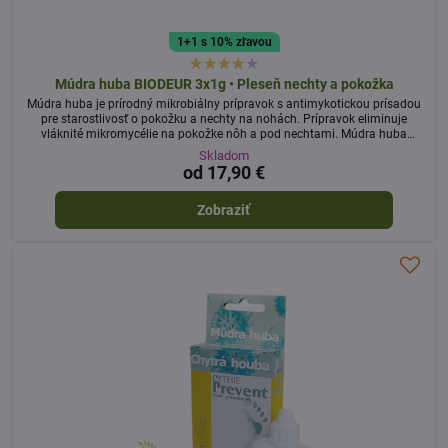
1+1 s 10% zľavou
Múdra huba BIODEUR 3x1g • Pleseň nechty a pokožka
Múdra huba je prírodný mikrobiálny prípravok s antimykotickou prísadou
pre starostlivosť o pokožku a nechty na nohách. Prípravok eliminuje
vláknité mikromycélie na pokožke nôh a pod nechtami. Múdra huba
obmedzuje potivosť a odstraňuje zápach na nohách.
Skladom
od 17,90 €
Zobraziť