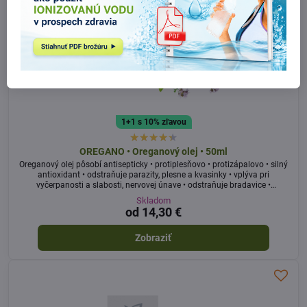
1+1 s 10% zľavou
OREGANO • Oreganový olej • 50ml
Oreganový olej pôsobí antisepticky • protiplesňovo • protizápalovo • silný
antioxidant • odstraňuje parazity, plesne a kvasinky • vplýva pri
vyčerpanosti a slabosti, nervovej únave • odstraňuje bradavice •
ochorenia dýchacích ciest • kašeľ • zvýšenie tvorby žalúdočných štiav, žlče
Skladom
a sekrécie slizníc dýchacích ciest • podporuje chuť do jedla
od 14,30 €
Zobraziť