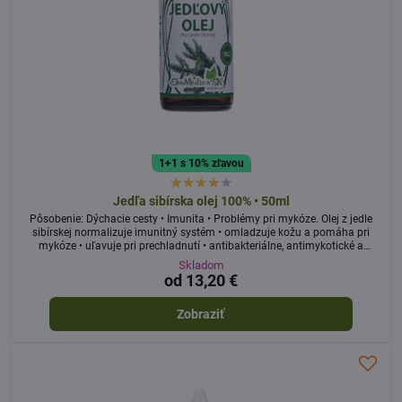
1+1 s 10% zľavou
Jedľa sibírska olej 100% • 50ml
Pôsobenie: Dýchacie cesty • Imunita • Problémy pri mykóze. Olej z jedle
sibírskej normalizuje imunitný systém • omladzuje kožu a pomáha pri
mykóze • uľavuje pri prechladnutí • antibakteriálne, antimykotické a
antivírusové pôsobenie
Skladom
od 13,20 €
Zobraziť