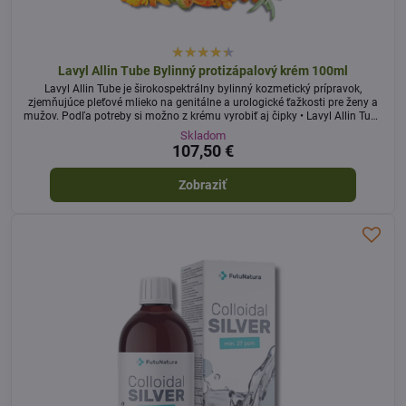
Lavyl Allin Tube Bylinný protizápalový krém 100ml
Lavyl Allin Tube je širokospektrálny bylinný kozmetický prípravok,
zjemňujúce pleťové mlieko na genitálne a urologické ťažkosti pre ženy a
mužov. Podľa potreby si možno z krému vyrobiť aj čipky • Lavyl Allin Tube
má veľmi silný protizápalový a energetický účinok.
Skladom
107,50 €
Zobraziť