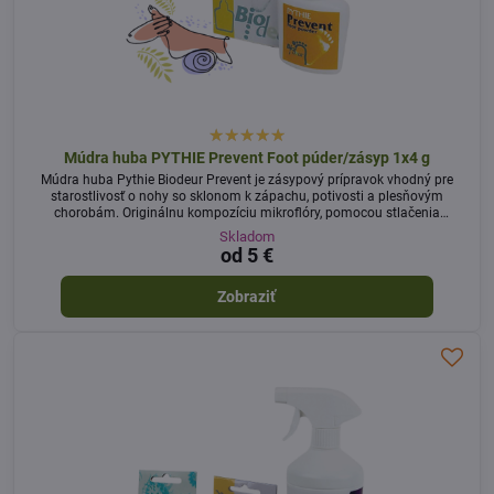
Múdra huba PYTHIE Prevent Foot púder/zásyp 1x4 g
Múdra huba Pythie Biodeur Prevent je zásypový prípravok vhodný pre
starostlivosť o nohy so sklonom k ​​zápachu, potivosti a plesňovým
chorobám. Originálnu kompozíciu mikroflóry, pomocou stlačenia
ampulky, zaprášime do nosenej obuvi pred jej nazutím.
Skladom
od 5 €
Zobraziť