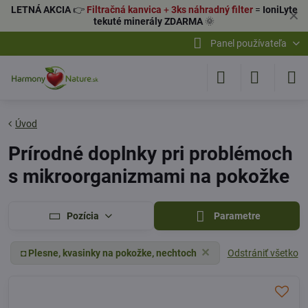
LETNÁ AKCIA
👉
Filtračná kanvica
+
3ks náhradný filter
=
IoniLyte
✕
tekuté minerály ZDARMA
🌞
Panel používateľa
Úvod
Prírodné doplnky pri problémoch
s mikroorganizmami na pokožke
Pozícia
Parametre
Odstrániť všetko
◘ Plesne, kvasinky na pokožke, nechtoch