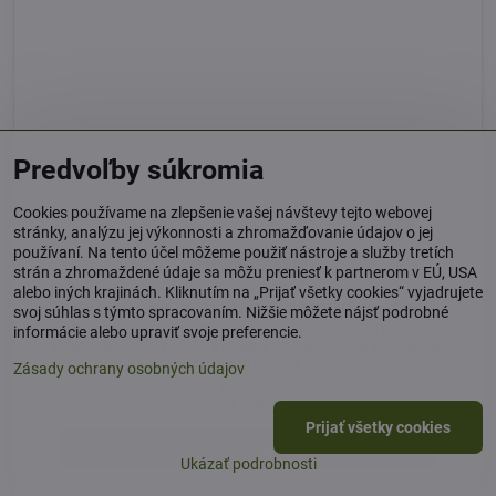
Predvoľby súkromia
Cookies používame na zlepšenie vašej návštevy tejto webovej
5%
stránky, analýzu jej výkonnosti a zhromažďovanie údajov o jej
používaní. Na tento účel môžeme použiť nástroje a služby tretích
Darček k nákupu
strán a zhromaždené údaje sa môžu preniesť k partnerom v EÚ, USA
alebo iných krajinách. Kliknutím na „Prijať všetky cookies“ vyjadrujete
IMUNITA+ set • Vit C + Zn/Se + D3/K2 + GrepoSept
svoj súhlas s týmto spracovaním. Nižšie môžete nájsť podrobné
IMUNITA+ set • Vit C + Zn/Se + D3/K2-MK7/B5 doplnený o Grapefruit
informácie alebo upraviť svoje preferencie.
extrakt podporujú Imunitu a pôsobia pri respiračných ochoreniach
prioritne počas jesene a zimy.
Zásady ochrany osobných údajov
Skladom
66,79 €
Prijať všetky cookies
Do košíka
Ukázať podrobnosti